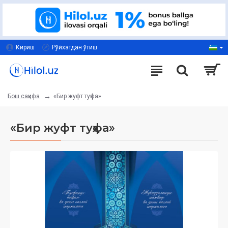
Кириш
Рўйхатдан ўтиш
«Бир жуфт туҳфа»
Бош саҳифа
«Бир жуфт туҳфа»