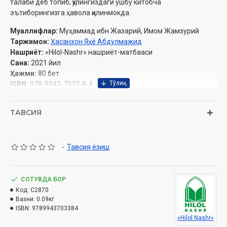
талаби деб топиб, қўлингиздаги ушбу китобча
эътиборингизга ҳавола қилинмокда.
Муаллифлар:
Муҳаммад ибн Жазарий, Имом Жамзурий
Таржимон:
Ҳасанхон Яҳё Абдулмажид
Нашриёт:
«Hilol-Nashr» нашриёт-матбааси
Сана:
2021 йил
Ҳажми:
80 бет
ISBN:
978-9943-7033-8-4
Бичими:
84×108 1/32
Муқоваси:
юмшоқ
ТАВСИЯ
Ўзбекистон Республикаси Вазирлар Маҳкамаси ҳузуридаги
-
Тавсия ёзиш
Дин ишлари бўйича қўмитанинг 2021 йилдаги 03-07/2545-
рақамли хулосаси асосида чоп этилди.
СОТУВДА БОР
Код:
C2870
بِسۡمِ اللَّهِ الرَّحۡمَٰنِ الرَّحِيمِ
.
Вазни:
0.09кг
ISBN:
9789943703384
СЎЗБОШИ
«Hilol Nashr»