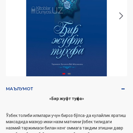
МАЪЛУМОТ
«Бир жуфт туҳфа»
Ўзбек толиби илмлари учун бироз бўлса-да кулайлик яратиш
максадида мазкур икки назм матнини ўзбек тилидаги
назмий таржимаси билан кенг оммага такдим этишни давр