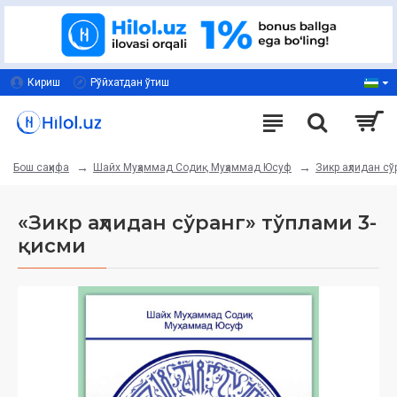
Кириш
Рўйхатдан ўтиш
Шайх Муҳаммад Содиқ Муҳаммад Юсуф
Зикр аҳлидан сў
Бош саҳифа
«Зикр аҳлидан сўранг» тўплами 3-
қисми