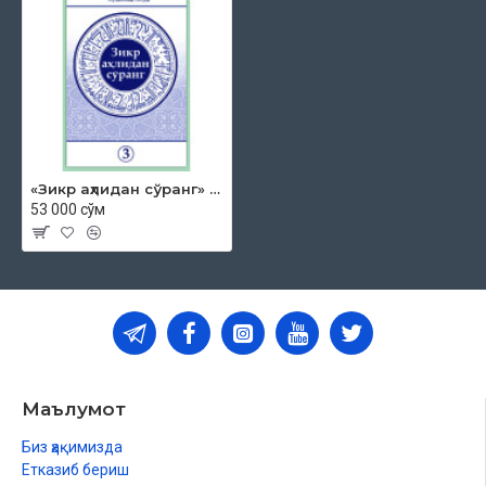
21-Боб. Ширкатлар ҳақида
Музораба ширкати
22-Боб. Иш ва ишчилар ҳақида
Меҳнат ҳуррияти
23-Боб. Мулк ва эгалик ҳақида
ОИЛА ВА ТУРМУШ
24-Боб. Совчилик ҳақида
«Зикр аҳлидан сўранг» тўплами 3-қисми
25-Боб. Маҳр ҳақида
53 000 сўм
26-Боб. Никоҳ ҳақида
Нодуруст никоҳлар
27-Боб. Нафақа ҳақида
28-Боб. Энагалик ҳақида
29-Боб. Янги туғилган гўдакка оид ҳукмлар
Ақийқа ва янги туғилган болага қилинадиган нарсалар
ҳақида
30-Боб. Талоқ ҳақида
31-Боб. Насаб ва фарзанд боқиб олиш ҳақида
Маълумот
32-Боб. Етимлар ҳақида
Биз ҳақимизда
ТАҚИҚ ВА РУХСАТЛАР
Етказиб бериш
33-Боб. Таомлар ва ичимликлар