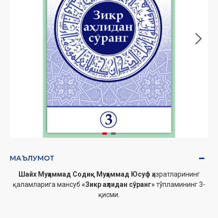
МАЪЛУМОТ
Шайх Муҳаммад Содиқ Муҳаммад Юсуф
ҳазратларининг
қаламларига мансуб
«Зикр аҳлидан сўранг»
тўпламининг 3-
қисм
и.