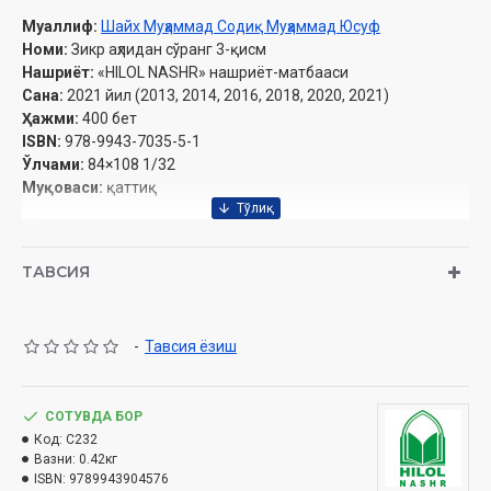
Муаллиф:
Шайх Муҳаммад Содиқ Муҳаммад Юсуф
Номи:
Зикр аҳлидан сўранг 3-қисм
Нашриёт:
«HILOL NASHR» нашриёт-матбааси
Сана:
2021 йил (2013, 2014, 2016, 2018, 2020, 2021)
Ҳажми:
400 бет
ISBN:
978-9943-7035-5-1
Ўлчами:
84×108 1/32
Муқоваси:
қаттиқ
Ўзбекистон Республикаси Вазирлар Маҳкамаси ҳузуридаги
Дин ишлари бўйича қўмитанинг 2021 йил 9 июлдаги 03-
ТАВСИЯ
07/4395-рақамли хулосаси асосида чоп этилди.
МУНДАРИЖА
-
Тавсия ёзиш
ҚУРЪОН ВА СУННАТ
1-Боб. Қуръон ҳамда уни тафсир
ва таржима қилиш ҳақида
СОТУВДА БОР
Тиловат саждаси
Код:
C232
2-Боб. Суннати набавийа ҳақида
Вазни:
0.42кг
ISBN:
9789943904576
Рашк марғубдир