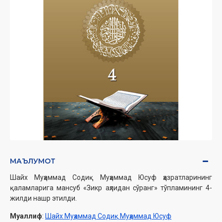
МАЪЛУМОТ
Шайх Муҳаммад Содиқ Муҳаммад Юсуф ҳазратларининг
қаламларига мансуб «Зикр аҳлидан сўранг» тўпламининг 4-
жилди нашр этилди.
Муаллиф
:
Шайх Муҳаммад Содиқ Муҳаммад Юсуф