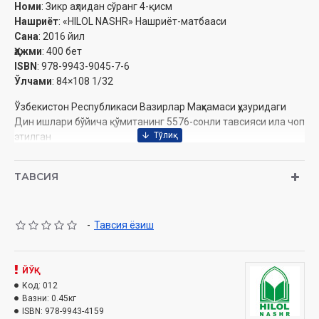
Номи
: Зикр аҳлидан сўранг 4-қисм
Нашриёт
: «HILOL NASHR» Нашриёт-матбааси
Сана
: 2016 йил
Ҳажми
: 400 бет
ISBN
: 978-9943-9045-7-6
Ўлчами
: 84×108 1/32
Ўзбекистон Республикаси Вазирлар Маҳкамаси ҳузуридаги
Дин ишлари бўйича қўмитанинг 5576-сонли тавсияси ила чоп
этилган
Ушбу китобда қуйидаги масалаларга оид маълумотлар
ТАВСИЯ
олишингиз мумкин:
МУНДАРИЖА
-
Тавсия ёзиш
ҚУРЪОН ВА СУННАТ
1-боб. Қуръон ҳамда уни тафсир ва таржима қилиш ҳақида
Қироатлар ва қорилар
ЙЎҚ
Ҳар нарса жуфт яратилган
Код:
012
2-боб. Суннати набавия ҳақида
Вазни:
0.45кг
Бинога нафақа қилиш ҳақидаги боб
ISBN:
978-9943-4159