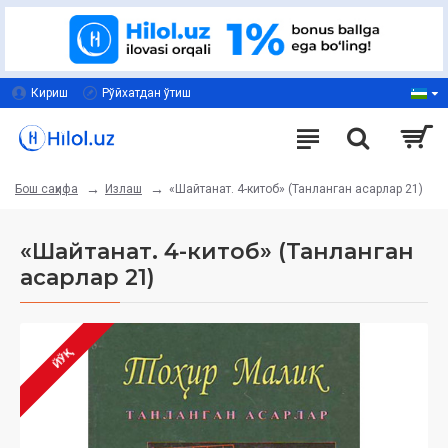
Кириш
Рўйхатдан ўтиш
Излаш
«Шайтанат. 4-китоб» (Танланган асарлар 21)
Бош саҳифа
«Шайтанат. 4-китоб» (Танланган
асарлар 21)
ЙЎҚ