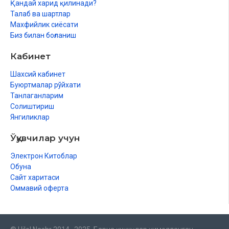
Қандай харид қилинади?
Талаб ва шартлар
Махфийлик сиёсати
Биз билан боғланиш
Кабинет
Шахсий кабинет
Буюртмалар рўйхати
Танлаганларим
Солиштириш
Янгиликлар
Ўқувчилар учун
Электрон Китоблар
Обуна
Сайт харитаси
Оммавий оферта