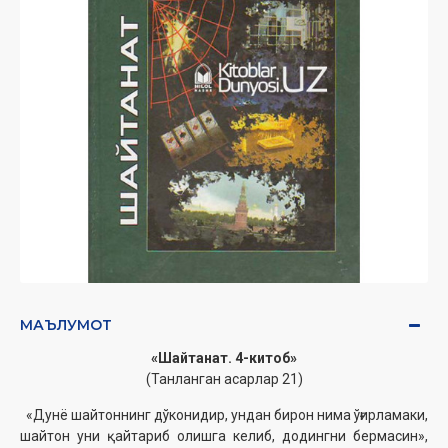
МАЪЛУМОТ
«Шайтанат. 4-китоб»
(Танланган асарлар 21)
«Дунё шайтоннинг дўконидир, ундан бирон нима ўғирламаки,
шайтон уни қайтариб олишга келиб, додингни бермасин»,