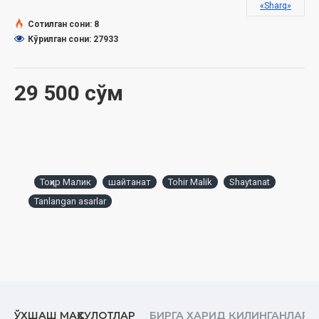
«Sharq»
Сотилган сони: 8
Кўрилган сони: 27933
29 500 сўм
Тоҳир Малик
шайтанат
Tohir Malik
Shaytanat
Tanlangan asarlar
ЎХШАШ МАҲСУЛОТЛАР
БИРГА ХАРИД ҚИЛИНГАНЛАР