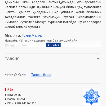
дейилмиш экан. Асадбек шайтон дўконидан кўп нарсаларни
насияга олган эди. Қизининг номуси билан ҳақ тўлаганига
шайтон қаноат қиладими? Бир ўғлининг жони биланчи?
Асадбекнинг тахтига ўтирмоқчи бўлган Кесакполвонни
нималар кутяпти? Мазкур тўртинчи китобда шу саволларга
жавоб топмоқ мумкин.
Муаллиф:
Тохир Малик
«Sharq» нашриёт-матбаа ижодий уйи
Нашриёт:
Ҳажми:
576 бет‎
Сана:
2019 йил
ISBN:
978-9943-26-581-3
ТАВСИЯ
Ўлчами:
70×100 1/16 ‎
Муқоваси:
қаттиқ
-
Тавсия ёзиш
ЙЎҚ
Код:
2535
Вазни:
0.59кг
ISBN:
9789943265813