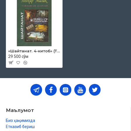
«Шайтанат. 4-китоб» (Танланган асарлар 21)
29 500 сўм
Маълумот
Биз ҳақимизда
Етказиб бериш