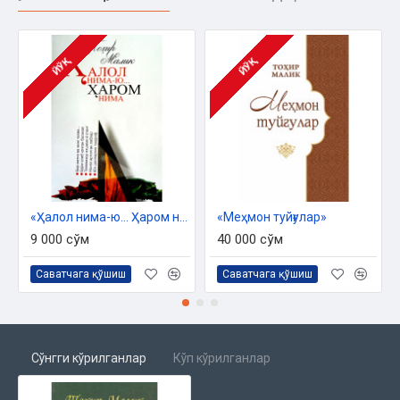
ЙЎҚ
ЙЎҚ
«Ҳалол нима-ю... Ҳаром нима» (Тоҳир Малик)
«Меҳмон туйғулар»
9 000 сўм
40 000 сўм
Саватчага қўшиш
Саватчага қўшиш
Сўнгги кўрилганлар
Кўп кўрилганлар