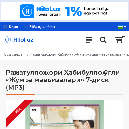
Кириш
Рўйхатдан ўтиш
Раҳматуллоҳ қори Ҳабибуллоҳ ўғли «Жумъа мавъизалари» 7-д
Бош саҳифа
Раҳматуллоҳ қори Ҳабибуллоҳ ўғли
«Жумъа мавъизалари» 7-диск
(МР3)
ЙЎҚ