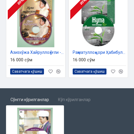
ЙЎҚ
ЙЎҚ
Азизхўжа Хайруллоҳ ўғли - «Жумъа мавъизалари» 11-диск (МР3)
Раҳматуллоҳ қори Ҳабибуллоҳ ўғли «Жумъа мавъизалари» 17-диск (МР3)
16 000 сўм
16 000 сўм
Саватчага қўшиш
Саватчага қўшиш
Сўнгги кўрилганлар
Кўп кўрилганлар