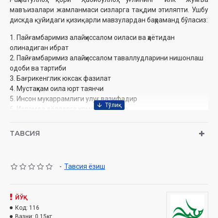
мавъизалари жамланмаси сизларга тақдим этиляпти. Ушбу
дискда қуйидаги қизиқарли мавзулардан баҳраманд бўласиз:
1. Пайғамбаримиз алайҳиссалом оиласи ва ҳаётидан
олинадиган ибрат
2. Пайғамбаримиз алайҳиссалом таваллудларини нишонлаш
одоби ва тартиби
3. Бағрикенглик юксак фазилат
4. Мустаҳкам оила юрт таянчи
5. Инсон мукаррамлиги улуғ вазифадир
6. Исломда аёлларга ҳурмат бу қадар...
7. Бугунги тарбиянинг муҳим қоидалари
8. Табиат ва ислом
ТАВСИЯ
9. Тил одоби ва сўз қадри
-
Тавсия ёзиш
Муаллиф:
Раҳматуллоҳ қори Ҳабибуллоҳ ўғли
Номи:
«Жумъа мавъизалари» 7-диск (CD МР3)
Нашриёт:
«SEMURG’ MEDIA» МЧЖ
Сана:
ЙЎҚ
2012
Ҳажми:
Код:
116
278 дақиқа
Вазни:
0.15кг