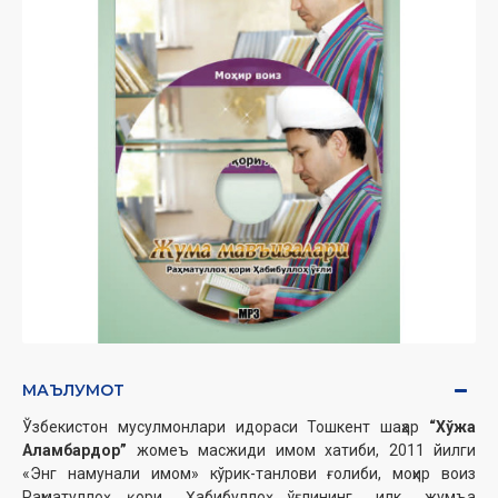
МАЪЛУМОТ
Ўзбекистон мусулмонлари идораси Тошкент шаҳар
“Хўжа
Аламбардор”
жомеъ масжиди имом хатиби, 2011 йилги
«Энг намунали имом» кўрик-танлови ғолиби, моҳир воиз
Раҳматуллоҳ қори Ҳабибуллоҳ ўғлининг илк жумъа