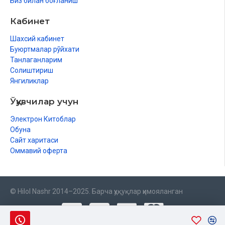
Биз билан боғланиш
Кабинет
Шахсий кабинет
Буюртмалар рўйхати
Танлаганларим
Солиштириш
Янгиликлар
Ўқувчилар учун
Электрон Китоблар
Обуна
Сайт харитаси
Оммавий оферта
© Hilol Nashr 2014–2025. Барча ҳуқуқлар ҳимояланган