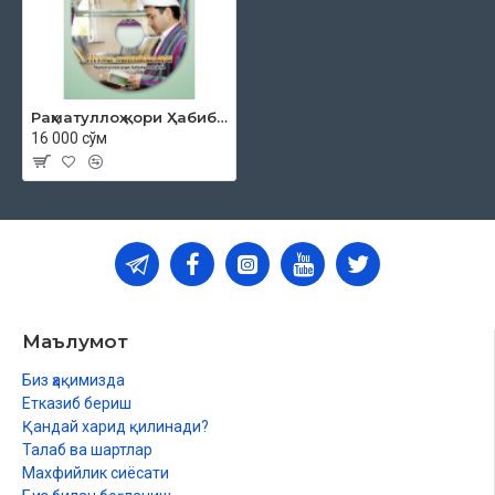
Раҳматуллоҳ қори Ҳабибуллоҳ ўғли «Жумъа мавъизалари» 7-диск (МР3)
16 000 сўм
Маълумот
Биз ҳақимизда
Етказиб бериш
Қандай харид қилинади?
Талаб ва шартлар
Махфийлик сиёсати