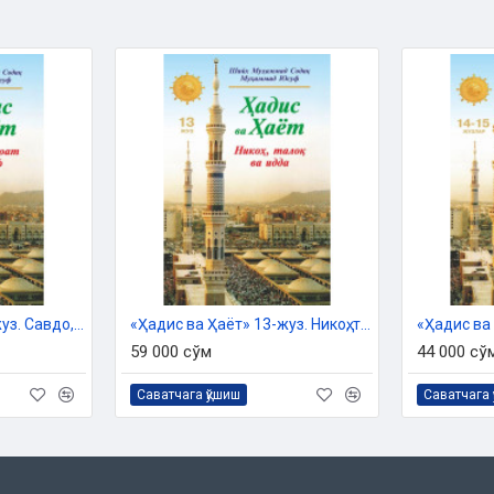
 Дин ишлари бўйича қўмитанинг
си ила чоп этилган
ишингиз мумкин:
«Ҳадис ва Ҳаёт» 11-жуз. Савдо, зироат ва вақф китоби
«Ҳадис ва Ҳаёт» 13-жуз. Никоҳ, талоқ ва идда китоби
59 000 сўм
44 000 сў
Саватчага қўшиш
Саватчага 