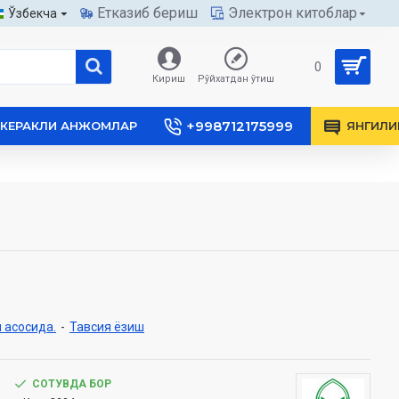
Етказиб бериш
Электрон китоблар
Ўзбекча
0
Кириш
Рўйхатдан ўтиш
+998712175999
КЕРАКЛИ АНЖОМЛАР
ЯНГИЛИ
 асосида.
-
Тавсия ёзиш
СОТУВДА БОР