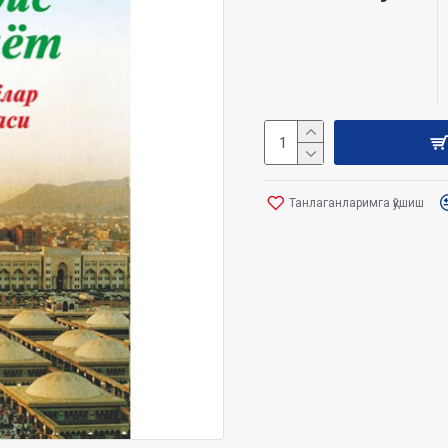
Танлаганларимга қўшиш