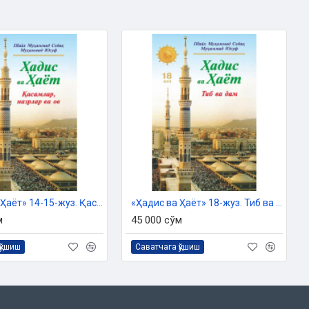
«Ҳадис ва Ҳаёт» 14-15-жуз. Қасамлар, назрлар ва ов
«Ҳадис ва Ҳаёт» 18-жуз. Тиб ва дам китоби
м
45 000 сўм
қўшиш
Саватчага қўшиш