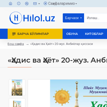
Саҳифаларимиз
Барчаси
БАРЧА БЎЛИМЛАР
ОБУНА
КИТОБЛАР
Бош саҳифа
«Ҳадис ва Ҳаёт» 20-жуз. Анбиёлар қиссаси
«Ҳадис ва Ҳаёт» 20-жуз. А