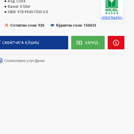
Код:
C334
Вазни:
0.55кг
ISBN:
978-9943-7035-2-0
«Hilol Nashr»
Сотилган сони: 926
Кўрилган сони: 150433
САВАТЧАГА ҚЎШИШ
ХАРИД
Солиштириш учун қўшиш