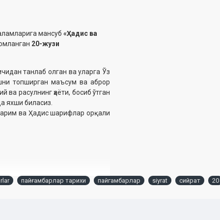
қаламларига мансуб
«Ҳадис ва
омланган
20-жузи
ичидан танлаб олган ва уларга Ўз
ишни топширган маъсум ва аброр
й ва расулнинг ҳаёти, босиб ўтган
да яхши биласиз.
Карим ва Ҳадис шарифлар орқали
lar
пайғамбарлар тарихи
пайгамбарлар
siyrat
сийрат
20