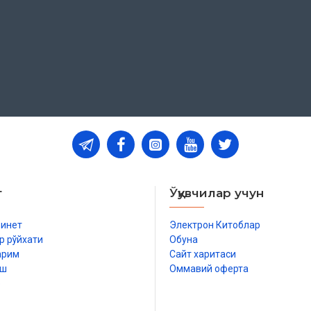
т
Ўқувчилар учун
бинет
Электрон Китоблар
р рўйхати
Обуна
арим
Сайт харитаси
иш
Оммавий оферта
р