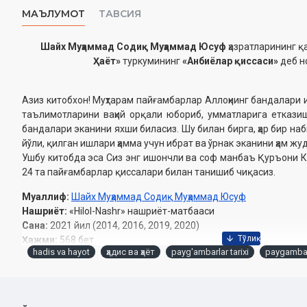
МАЪЛУМОТ
ТАВСИЯ
Шайх Муҳаммад Содиқ Муҳаммад Юсуф
ҳазратларининг 
Ҳаёт»
туркумининг
«
Анбиёлар қиссаси
»
деб н
Азиз китобхон! Муҳтарам пайғамбарлар Аллоҳнинг бандалари 
таълимотларини ваҳий орқали юбориб, умматларига етказ
бандалари эканини яхши биласиз. Шу билан бирга, ҳар бир наби
йўли, қилган ишлари ҳамма учун ибрат ва ўрнак эканини ҳам жу
Ушбу китобда эса Сиз энг ишончли ва соф манбаъ Қуръони 
24 та пайғамбарлар қиссалари билан танишиб чиқасиз.
Муаллиф:
Шайх Муҳаммад Содиқ Муҳаммад Юсуф
Нашриёт:
«Hilol-Nashr» нашриёт-матбааси
Сана:
2021 йил (2014, 2016, 2019, 2020)
Ҳажми:
568 бет
hadis va hayot
ҳадис ва ҳаёт
payg'ambarlar tarixi
paygambar
ISBN:
978-9943-7035-2-0
Ўлчами:
84×108/32
Муқоваси:
қаттиқ