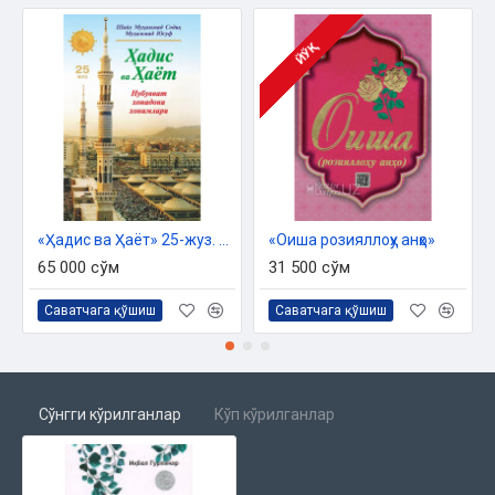
ЙЎҚ
«Ҳадис ва Ҳаёт» 25-жуз. Нубувват хонадони хонимлари
«Оиша розияллоҳу анҳо»
65 000 сўм
31 500 сўм
Саватчага қўшиш
Саватчага қўшиш
Сўнгги кўрилганлар
Кўп кўрилганлар