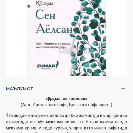
МАЪЛУМОТ
«Қўрқма, сен аёлсан»
(Аёл - билмаганга нафс, Билганга нафасдир...)
Ўтмишдан маълумки, аёллар ҳар бир жамиятда ва, ҳар қандай
эътиқодда энг кўп муҳокама қилинган. Баъзи жамиятларда
муҳокама қилиш у ёқда турсин, уларга ҳатто инсон сифатида