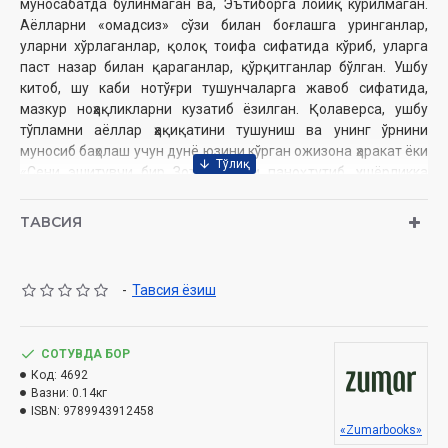
муносабатда бўлинмаган ва, Эътиборга лойиқ кўрилмаган.
Аёлларни «омадсиз» сўзи билан боғлашга уринганлар,
уларни хўрлаганлар, қолоқ тоифа сифатида кўриб, уларга
паст назар билан қараганлар, қўрқитганлар бўлган. Ушбу
китоб, шу каби нотўғри тушунчаларга жавоб сифатида,
мазкур ноҳақликларни кузатиб ёзилган. Қолаверса, ушбу
тўпламни аёллар ҳақиқатини тушуниш ва унинг ўрнини
муносиб баҳолаш учун дунё юзини кўрган ожизона ҳаракат ёки
«Сени эшитувчи бир Зот бор» ни паноҳ тутиб, ҳушёрликка
чорлов сифатида қабул қилиш мақсадга мувофиқ.
ТАВСИЯ
Муаллиф
: Иқбол Гурпинар
Таржимон
: Соипов Исломжон
Нашриёт:
«Zumar books»
-
Тавсия ёзиш
Сана:
2023 йил
Ҳажми:
128 бет
ISBN:
978-9943-9124-5-8
СОТУВДА БОР
Ўлчами:
84x108 1/32
Код:
4692
Муқоваси:
юмшоқ
Вазни:
0.14кг
ISBN:
9789943912458
«Zumarbooks»
Ўзбекистон Республикаси Дин ишлари бўйича қўмитанинг