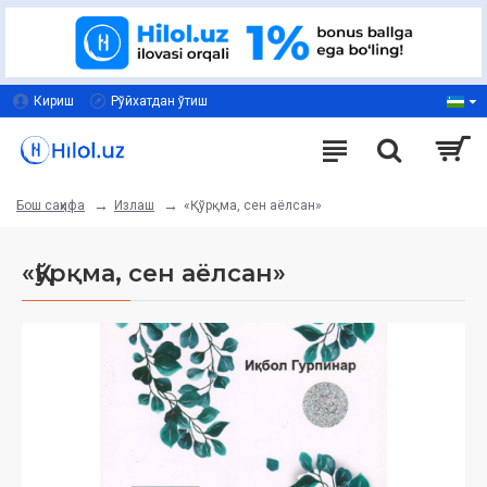
Кириш
Рўйхатдан ўтиш
Излаш
«Қўрқма, сен аёлсан»
Бош саҳифа
«Қўрқма, сен аёлсан»