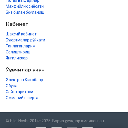
Талаб ва шартлар
Махфийлик сиёсати
Биз билан боғланиш
Кабинет
Шахсий кабинет
Буюртмалар рўйхати
Танлаганларим
Солиштириш
Янгиликлар
Ўқувчилар учун
Электрон Китоблар
Обуна
Сайт харитаси
Оммавий оферта
© Hilol Nashr 2014–2025. Барча ҳуқуқлар ҳимояланган