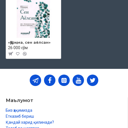
«Қўрқма, сен аёлсан»
26 000 сўм
Маълумот
Биз ҳақимизда
Етказиб бериш
Қандай харид қилинади?