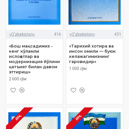
«O'zbekiston»
416
«O'zbekiston»
431
«Бош мақсадимиз -
«Тарихий хотира ва
кенг кўламли
инсон омили — буюк
ислоҳотлар ва
келажагимизнинг
модернизация йўлини
гаровидир»
қатъият билан давом
1 000 сўм
эттириш»
2 600 сўм
ЙЎҚ
ЙЎҚ