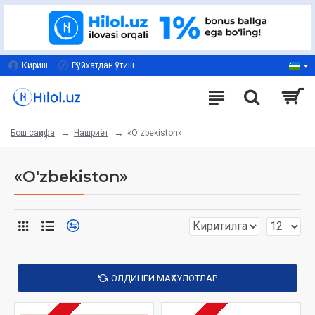
Кириш
Рўйхатдан ўтиш
Нашриёт
«O'zbekiston»
Бош саҳифа
«O'zbekiston»
ОЛДИНГИ МАҲСУЛОТЛАР