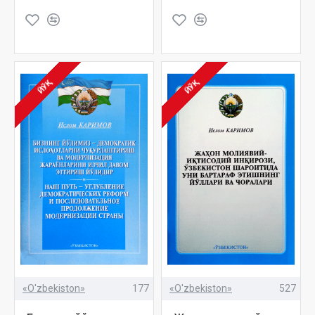
ЙЎҚ
ЙЎҚ
«O'zbekiston»
177
«O'zbekiston»
527