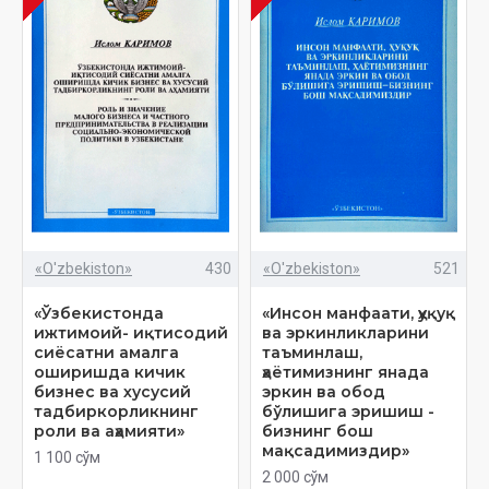
«O'zbekiston»
430
«O'zbekiston»
521
«Ўзбекистонда
«Инсон манфаати, ҳуқуқ
ижтимоий- иқтисодий
ва эркинликларини
сиёсатни амалга
таъминлаш,
оширишда кичик
ҳаётимизнинг янада
бизнес ва хусусий
эркин ва обод
тадбиркорликнинг
бўлишига эришиш -
роли ва аҳамияти»
бизнинг бош
мақсадимиздир»
1 100 сўм
2 000 сўм