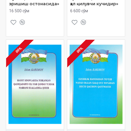
эришиш остонасида»
ҳал қилувчи кучидир»
16 500 сўм
6 600 сўм
ЙЎҚ
ЙЎҚ