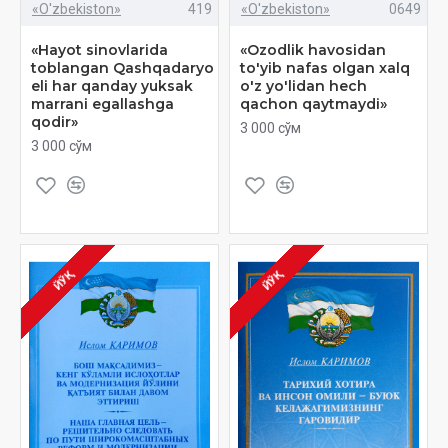
«O'zbekiston»
419
«O'zbekiston»
0649
«Hayot sinovlarida
«Ozodlik havosidan
toblangan Qashqadaryo
to'yib nafas olgan xalq
eli har qanday yuksak
o'z yo'lidan hech
marrani egallashga
qachon qaytmaydi»
qodir»
3 000 сўм
3 000 сўм
ЙЎҚ
ЙЎҚ