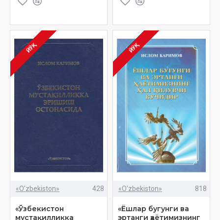
ЙЎҚ
ЙЎҚ
«O'zbekiston»
428
«O'zbekiston»
818
«Ўзбекистон
«Ёшлар бугунги ва
мустақилликка
эртанги ҳаётимизнинг