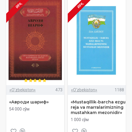
ЙЎҚ
ЙЎҚ
«O'zbekiston»
473
«O'zbekiston»
1188
«Авроди шариф»
«Mustaqillik-barcha ezgu
reja va marralarimizning
54 000 сўм
mustahkam mezonidir»
1 000 сўм