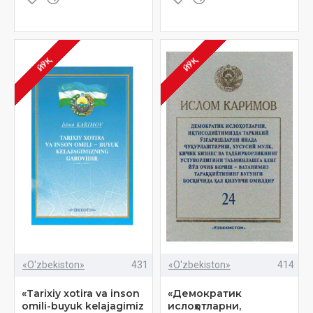
ЙЎҚ
ЙЎҚ
«O'zbekiston»
431
«O'zbekiston»
414
«Tarixiy xotira va inson
«Демократик
omili-buyuk kelajagimiz
ислоҳотларни,