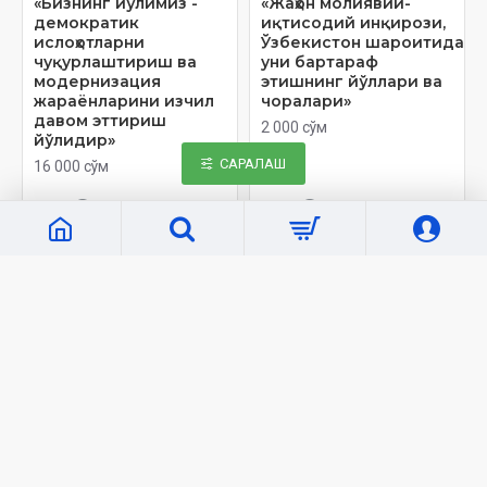
«Бизнинг йўлимиз -
«Жаҳон молиявий-
демократик
иқтисодий инқирози,
ислоҳотларни
Ўзбекистон шароитида
чуқурлаштириш ва
уни бартараф
модернизация
этишнинг йўллари ва
жараёнларини изчил
чоралари»
давом эттириш
2 000 сўм
йўлидир»
САРАЛАШ
16 000 сўм
ЙЎҚ
ЙЎҚ