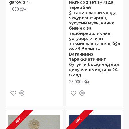
garovidir»
иқтисодиётимизда
таркибий
1 000 сўм
ўзгаришларни янада
чуқурлаштириш,
хусусий мулк, кичик
бизнес ва
тадбиркорликнинг
устуворлигини
таъминлашга кенг йўл
очиб бериш -
Ватанимиз
тараққиётининг
бугунги босқичида ҳал
қилувчи омилдир» 24-
жилд
23 000 сўм
ЙЎҚ
ЙЎҚ