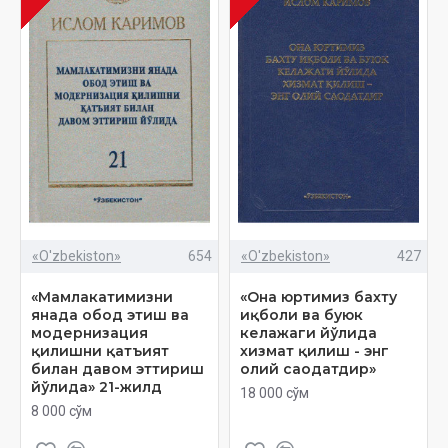
«O'zbekiston»
654
«O'zbekiston»
427
«Мамлакатимизни
«Она юртимиз бахту
янада обод этиш ва
иқболи ва буюк
модернизация
келажаги йўлида
қилишни қатъият
хизмат қилиш - энг
билан давом эттириш
олий саодатдир»
йўлида» 21-жилд
18 000 сўм
8 000 сўм