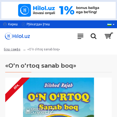
Кириш
Рўйхатдан ўтиш
«O‘n o‘rtoq sanab boq»
Бош саҳифа
«O‘n o‘rtoq sanab boq»
ЙЎҚ