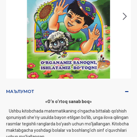
МАЪЛУМОТ
«O‘n o‘rtoq sanab boq»
Ushbu kitobchada matematikaning o'ngacha bittalab qo'shish
qonuniyati she'riy usulda bayon etilgan bo'lib, unga ilova qilingan
rasmlar tegishli ranglarda bo'yash uchun mo'ljallangan. Kitobcha
maktabgacha yoshdagi bolalar va boshlang'ich sinf o'quvchilari
uchun mo'ljallangan.