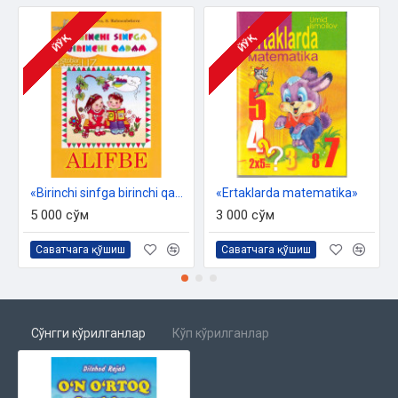
ЙЎҚ
ЙЎҚ
«Birinchi sinfga birinchi qadam»
«Ertaklarda matematika»
5 000 сўм
3 000 сўм
Саватчага қўшиш
Саватчага қўшиш
Сўнгги кўрилганлар
Кўп кўрилганлар