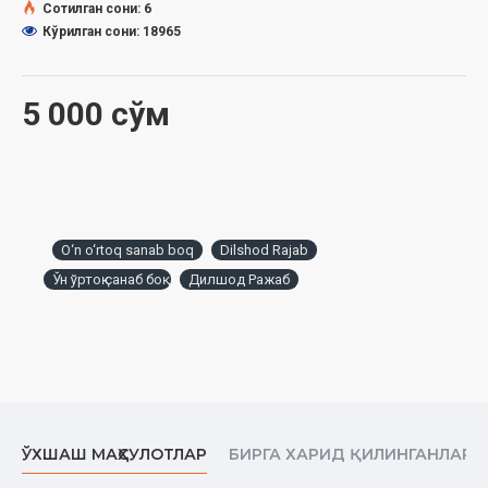
Сотилган сони: 6
Кўрилган сони: 18965
5 000 сўм
O‘n o‘rtoq sanab boq
Dilshod Rajab
Ўн ўртоқ санаб боқ
Дилшод Ражаб
ЎХШАШ МАҲСУЛОТЛАР
БИРГА ХАРИД ҚИЛИНГАНЛАР