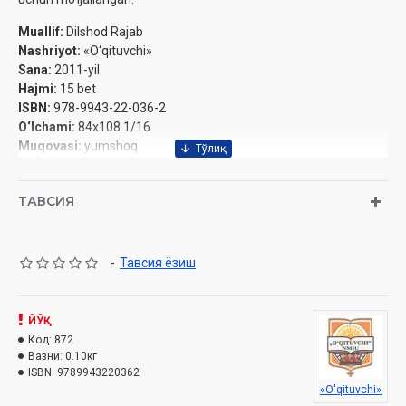
Muallif:
Dilshod Rajab
Nashriyot:
«O‘qituvchi»
Sanа:
2011-yil
Hajmi:
15 bet
ISBN:
978-9943-22-036-2
O‘lchami:
84x108 1/16
Muqovasi:
yumshoq
ТАВСИЯ
-
Тавсия ёзиш
ЙЎҚ
Код:
872
Вазни:
0.10кг
ISBN:
9789943220362
«O'qituvchi»