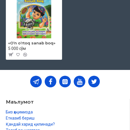
«O‘n o‘rtoq sanab boq»
5 000 сўм
Маълумот
Биз ҳақимизда
Етказиб бериш
Қандай харид қилинади?