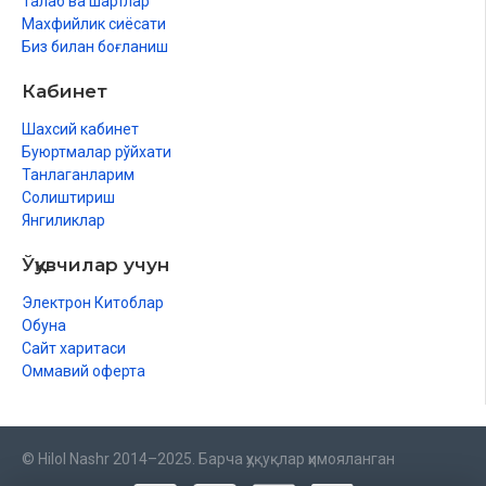
Талаб ва шартлар
Махфийлик сиёсати
Биз билан боғланиш
Кабинет
Шахсий кабинет
Буюртмалар рўйхати
Танлаганларим
Солиштириш
Янгиликлар
Ўқувчилар учун
Электрон Китоблар
Обуна
Сайт харитаси
Оммавий оферта
© Hilol Nashr 2014–2025. Барча ҳуқуқлар ҳимояланган