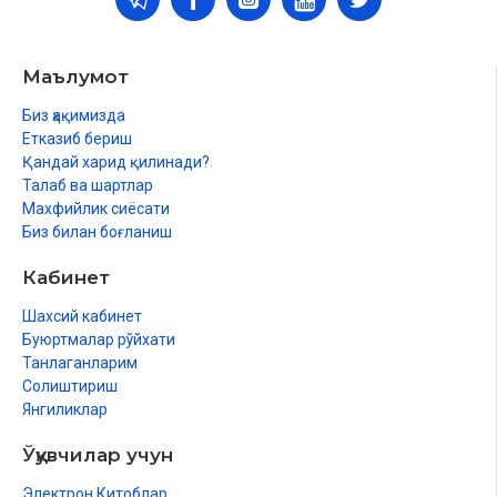
Маълумот
Биз ҳақимизда
Етказиб бериш
Қандай харид қилинади?
Талаб ва шартлар
Махфийлик сиёсати
Биз билан боғланиш
Кабинет
Шахсий кабинет
Буюртмалар рўйхати
Танлаганларим
Солиштириш
Янгиликлар
Ўқувчилар учун
Электрон Китоблар