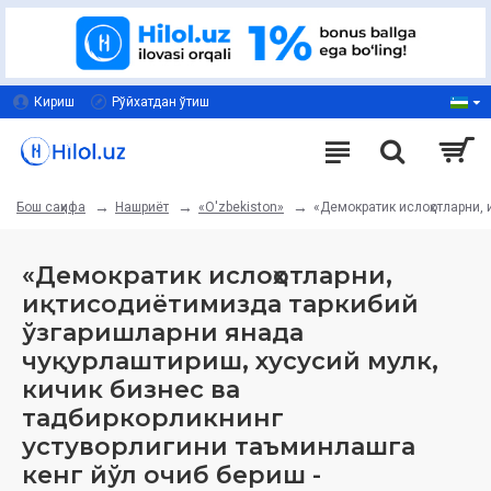
Кириш
Рўйхатдан ўтиш
Нашриёт
«O'zbekiston»
«Демократик ислоҳотларни,
Бош саҳифа
«Демократик ислоҳотларни,
иқтисодиётимизда таркибий
ўзгаришларни янада
чуқурлаштириш, хусусий мулк,
кичик бизнес ва
тадбиркорликнинг
устуворлигини таъминлашга
кенг йўл очиб бериш -