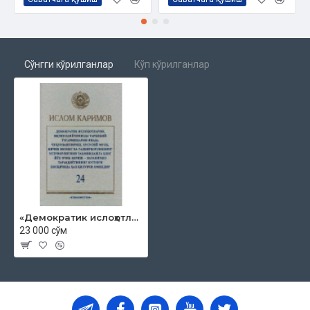
Сўнгги кўрилганлар
Кўп кўрилганлар
«Демократик ислоҳотларни, иқтисодиётимизда таркибий ўзгаришларни янада чуқурлаштириш, хусусий мулк, кичик бизнес ва тадбиркорликнинг устуворлигини таъминлашга кенг йўл очиб бериш - Ватанимиз тараққиётининг бугунги босқичида ҳал қилувчи омилдир» 24-жилд
23 000 сўм