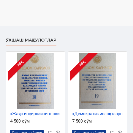
ЎХШАШ МАҲСУЛОТЛАР
ЙЎҚ
ЙЎҚ
«Жаҳон инқирозининг оқибатларини енгиш, мамалакатимизни модернизатция қилиш ва тараққий топган давлатлар даражасига кўтарилиш сири» 18-жилд
«Демократик ислоҳотларни янада чуқурлаштириш ва фуқоролик жамиятини шакллантириш – мамлакатимиз тараққиётининг асосий мезонидир» 19-жилд
4 500 сўм
7 500 сўм
Саватчага қўшиш
Саватчага қўшиш