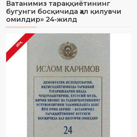
Ватанимиз тараққиётининг
бугунги босқичида ҳал қилувчи
омилдир» 24-жилд
ЙЎҚ