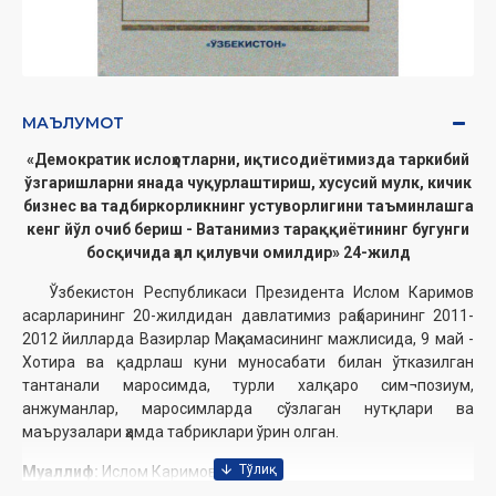
МАЪЛУМОТ
«Демократик ислоҳотларни, иқтисодиётимизда таркибий
ўзгаришларни янада чуқурлаштириш, хусусий мулк, кичик
бизнес ва тадбиркорликнинг устуворлигини таъминлашга
кенг йўл очиб бериш - Ватанимиз тараққиётининг бугунги
босқичида ҳал қилувчи омилдир» 24-жилд
Ўзбекистон Республикаси Президента Ислом Каримов
асарларининг 20-жилдидан давлатимиз раҳбарининг 2011-
2012 йилларда Вазирлар Маҳкамасининг мажлисида, 9 май -
Хотира ва қадрлаш куни муносабати билан ўтказилган
тантанали маросимда, турли халқаро сим¬позиум,
анжуманлар, маросимларда сўзлаган нутқлари ва
маърузалари ҳамда табриклари ўрин олган.
Муаллиф:
Ислом Каримов
Номи:
«Демократик ислоҳотларни, иқтисодиётимизда