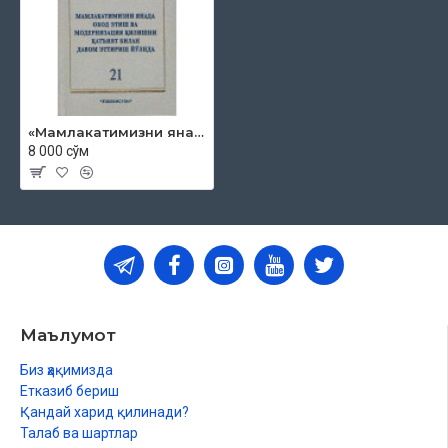
«Мамлакатимизни янада обод этиш ва модернизация қилишни қатъият билан давом эттириш йўлида» 21-жилд
8 000 сўм
Маълумот
Биз ҳақимизда
Етказиб бериш
Қандай харид қилинади?
Талаб ва шартлар