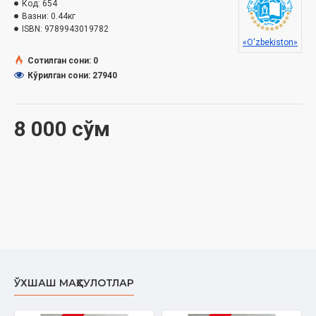
Код:
654
Вазни:
0.44кг
ISBN:
9789943019782
«O'zbekiston»
Сотилган сони: 0
Кўрилган сони: 27940
8 000 сўм
ЎХШАШ МАҲСУЛОТЛАР