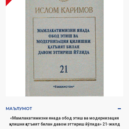
МАЪЛУМОТ
«Мамлакатимизни янада обод этиш ва модернизация
қилишни қатъият билан давом эттириш йўлида» 21-жилд