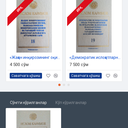
ЙЎҚ
ЙЎҚ
«Жаҳон инқирозининг оқибатларини енгиш, мамалакатимизни модернизатция қилиш ва тараққий топган давлатлар даражасига кўтарилиш сири» 18-жилд
«Демократик ислоҳотларни янада чуқурлаштириш ва фуқоролик жамиятини шакллантириш – мамлакатимиз тараққиётининг асосий мезонидир» 19-жилд
4 500 сўм
7 500 сўм
Саватчага қўшиш
Саватчага қўшиш
Сўнгги кўрилганлар
Кўп кўрилганлар