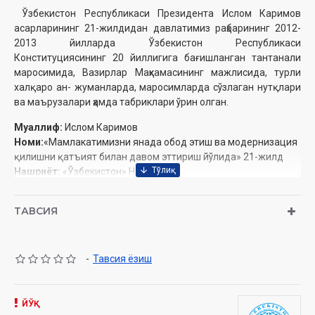
Ўзбекистон Республикаси Президента Ислом ‎Каримов
асарларининг 21-жилдидан давлатимиз ‎раҳбарининг 2012-
2013 йилларда Ўзбекистон ‎Республикаси
Конституциясининг 20 йиллигига ‎бағишланган тантанали
маросимида, Вазирлар ‎Маҳкамасининг мажлисида, турли
халқаро ан- ‎жуманларда, маросимларда сўзлаган нутқлари
ва ‎маърузалари ҳамда табриклари ўрин олган.‎
Муаллиф:
Ислом Каримов
Номи:
«Мамлакатимизни янада обод этиш ва модернизация
қилишни қатъият билан давом эттириш йўлида» 21-жилд
Нашриёт:
«Ўзбекистон» Нашриёти
Сана:
2013
Ҳажми:
384 бет
ТАВСИЯ
ISBN:
978-9943-01-978-2
Ўлчами:
84×108 1/32
-
Тавсия ёзиш
ЙЎҚ