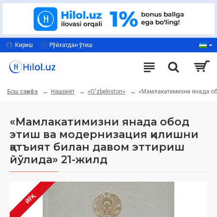
Кириш
Рўйхатдан ўтиш
Нашриёт
«O'zbekiston»
«Мамлакатимизни янада об
Бош саҳифа
«Мамлакатимизни янада обод
этиш ва модернизация қилишни
қатъият билан давом эттириш
йўлида» 21-жилд
ЙЎҚ