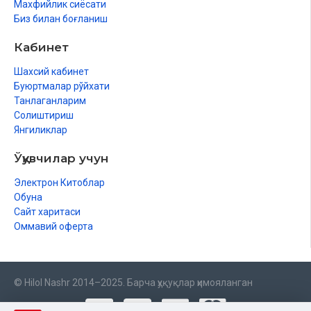
Махфийлик сиёсати
Биз билан боғланиш
Кабинет
Шахсий кабинет
Буюртмалар рўйхати
Танлаганларим
Солиштириш
Янгиликлар
Ўқувчилар учун
Электрон Китоблар
Обуна
Сайт харитаси
Оммавий оферта
© Hilol Nashr 2014–2025. Барча ҳуқуқлар ҳимояланган