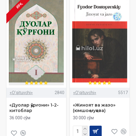
ЙЎҚ
«O'qituvchi»
2840
«O'qituvchi»
5517
«Дуолар қўрғони» 1-2-
«Жиноят ва жазо»
китоблар
(юмшоқ муқова)
36 000 сўм
30 000 сўм