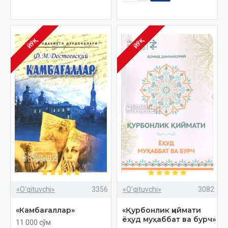
ЙЎҚ
ЙЎҚ
«O'qituvchi»
3356
«O'qituvchi»
3082
«Камбағаллар»
«Қурбонлик қиймати
ёҳуд муҳаббат ва бурч»
11 000 сўм