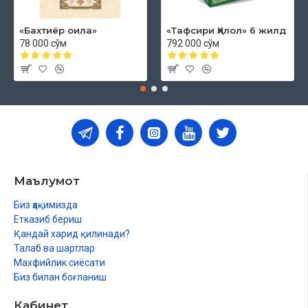
«Бахтиёр оила»
«Тафсири Ҳилол» 6 жилд
78 000 сўм
792 000 сўм
Маълумот
Биз ҳақимизда
Етказиб бериш
Қандай харид қилинади?
Талаб ва шартлар
Махфийлик сиёсати
Биз билан боғланиш
Кабинет