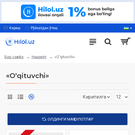
Кириш
Рўйхатдан ўтиш
Нашриёт
«O'qituvchi»
Бош саҳифа
«O'qituvchi»
ОЛДИНГИ МАҲСУЛОТЛАР