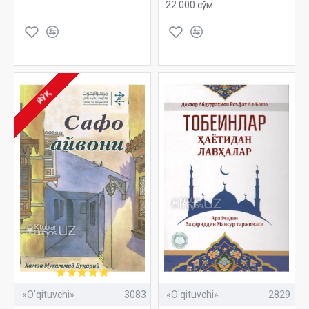
22 000 сўм
ЙЎҚ
«O'qituvchi»
3083
«O'qituvchi»
2829