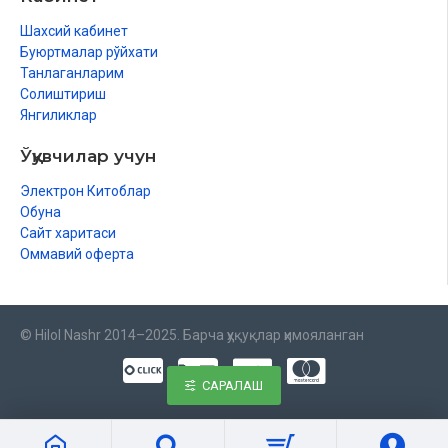
Шахсий кабинет
Буюртмалар рўйхати
Танлаганларим
Солиштириш
Янгиликлар
Ўқувчилар учун
Электрон Китоблар
Обуна
Сайт харитаси
Оммавий оферта
© Hilol Nashr 2014–2025. Барча ҳуқуқлар ҳимояланган
САРАЛАШ