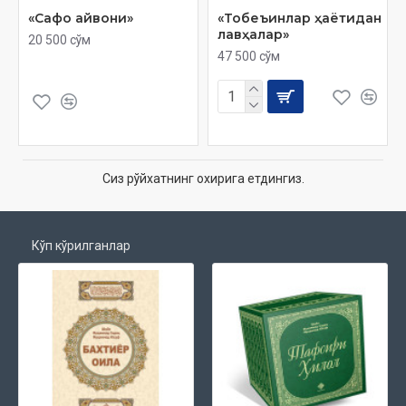
«Сафо айвони»
«Тобеъинлар ҳаётидан
лавҳалар»
20 500 сўм
47 500 сўм
Сиз рўйхатнинг охирига етдингиз.
Кўп кўрилганлар