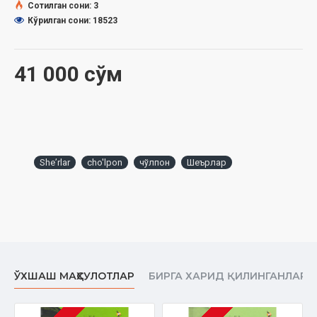
Sharq nuri
Сотилган сони: 3
Кўрилган сони: 18523
Goʻzal
Mening tovushim
41 000 сўм
Oʻch
Tong
Xayoli
Sharq qizi
Sheʼrlar
cho'lpon
чўлпон
Шеърлар
Tabiatga
Poʻrtana
Ulugʻ yoʻlda
Yorugʻ yulduzga
ЎХШАШ МАҲСУЛОТЛАР
БИРГА ХАРИД ҚИЛИНГАНЛАР
Zarafshon
Qalandar ishqi