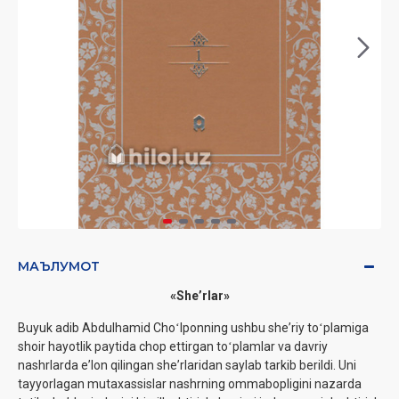
МАЪЛУМОТ
«Sheʼrlar»
Buyuk adib Abdulhamid Choʻlponning ushbu sheʼriy toʻplamiga
shoir hayotlik paytida chop ettirgan toʻplamlar va davriy
nashrlarda eʼlon qilingan sheʼrlaridan saylab tarkib berildi. Uni
tayyorlagan mutaxassislar nashrning ommabopligini nazarda