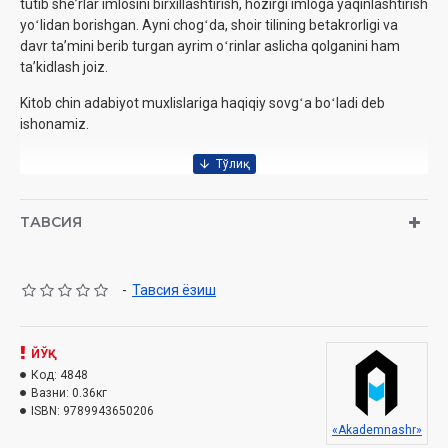
tutib sheʼrlar imlosini birxillashtirish, hozirgi imloga yaqinlashtirish
yoʻlidan borishgan. Ayni chogʻda, shoir tilining betakrorligi va
davr taʼmini berib turgan ayrim oʻrinlar aslicha qolganini ham
taʼkidlash joiz.
Kitob chin adabiyot muxlislariga haqiqiy sovgʻa boʻladi deb
ishonamiz.
Nashrga tayyorlovchilar va izohlar mualliflari:
Iskandar
Madgʻoziyev, Sohiba Islomova
ТАВСИЯ
Nashriyot:
«Akademnashr»
Sana:
2021-yil
Hajmi:
272 bet
-
Тавсия ёзиш
ISBN:
978-9943-6502-0-6
O'lchami:
60x84 1/16
Muqovasi:
qattiq
ЙЎҚ
Код:
4848
Mundarija
Вазни:
0.36кг
ISBN:
9789943650206
«Akademnashr»