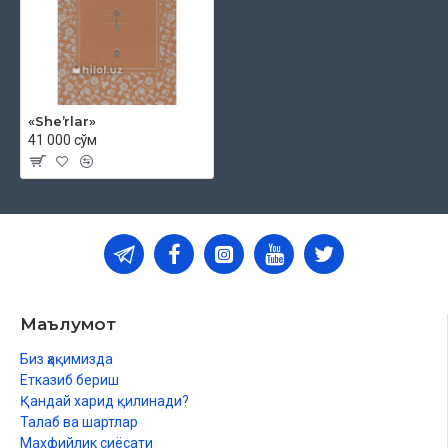
Kleopatra uyqusi
Xalq
Kel beri
Tarixdan
«Sheʼrlar»
41 000 сўм
Kuz
Goʻzal Fargʻona
Men qochmadim
Buzilgan oʻlkaga
Amalning oʻlimi
Маълумот
Yongʻin
Биз ҳақимизда
Ulugʻ yoʻlovchiga
Етказиб бериш
Қандай харид қилинади?
Yashayish
Талаб ва шартлар
Yana qor
Махфийлик сиёсати