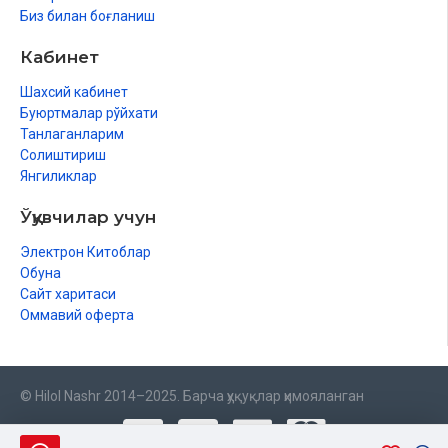
Биз билан боғланиш
Kulmak istading
Кабинет
Yotoqdan
Шахсий кабинет
Qizarish
Буюртмалар рўйхати
Танлаганларим
Ogʻriganda
Солиштириш
Shu kunda
Янгиликлар
Qish kechalarida
Ўқувчилар учун
Oʻtli suv
Электрон Китоблар
Обуна
Sevgi va saltanat
Сайт харитаси
Оммавий оферта
Sendan yiroqda
Barg
Vijdon erki
© Hilol Nashr 2014–2025. Барча ҳуқуқлар ҳимояланган
Koʻklam qaygʻusi