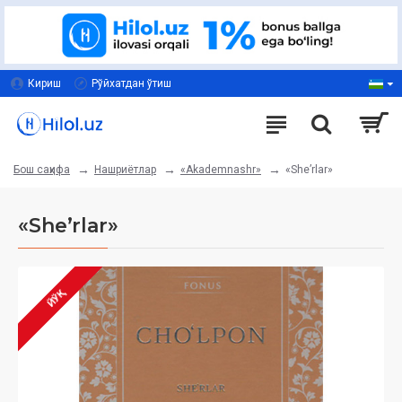
Кириш
Рўйхатдан ўтиш
Нашриётлар
«Akademnashr»
«Sheʼrlar»
Бош саҳифа
«Sheʼrlar»
ЙЎҚ