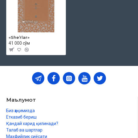
Kleopatra uyqusi
Xalq
Kel beri
Tarixdan
«Sheʼrlar»
41 000 сўм
Kuz
Goʻzal Fargʻona
Men qochmadim
Buzilgan oʻlkaga
Amalning oʻlimi
Маълумот
Yongʻin
Биз ҳақимизда
Ulugʻ yoʻlovchiga
Етказиб бериш
Қандай харид қилинади?
Yashayish
Талаб ва шартлар
Yana qor
Махфийлик сиёсати