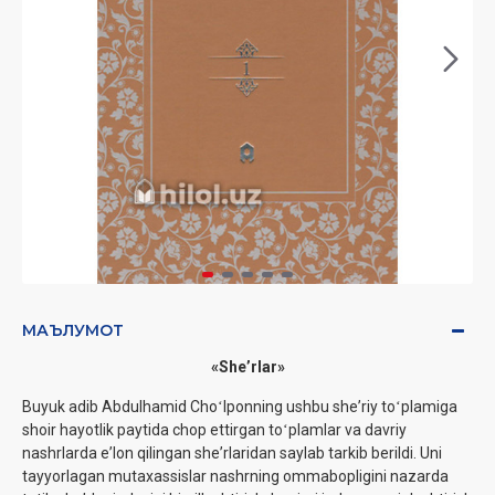
МАЪЛУМОТ
«Sheʼrlar»
Buyuk adib Abdulhamid Choʻlponning ushbu sheʼriy toʻplamiga
shoir hayotlik paytida chop ettirgan toʻplamlar va davriy
nashrlarda eʼlon qilingan sheʼrlaridan saylab tarkib berildi. Uni
tayyorlagan mutaxassislar nashrning ommabopligini nazarda