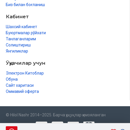
Биз билан боғланиш
Kulmak istading
Кабинет
Yotoqdan
Шахсий кабинет
Qizarish
Буюртмалар рўйхати
Танлаганларим
Ogʻriganda
Солиштириш
Shu kunda
Янгиликлар
Qish kechalarida
Ўқувчилар учун
Oʻtli suv
Электрон Китоблар
Обуна
Sevgi va saltanat
Сайт харитаси
Оммавий оферта
Sendan yiroqda
Barg
Vijdon erki
© Hilol Nashr 2014–2025. Барча ҳуқуқлар ҳимояланган
Koʻklam qaygʻusi