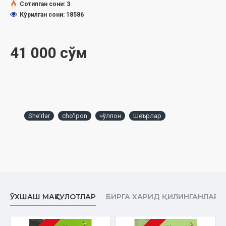
Sharq nuri
Сотилган сони: 3
Кўрилган сони: 18586
Goʻzal
Mening tovushim
41 000 сўм
Oʻch
Tong
Xayoli
Sharq qizi
Sheʼrlar
cho'lpon
чўлпон
Шеърлар
Tabiatga
Poʻrtana
Ulugʻ yoʻlda
Yorugʻ yulduzga
ЎХШАШ МАҲСУЛОТЛАР
БИРГА ХАРИД ҚИЛИНГАНЛАР
Zarafshon
Qalandar ishqi