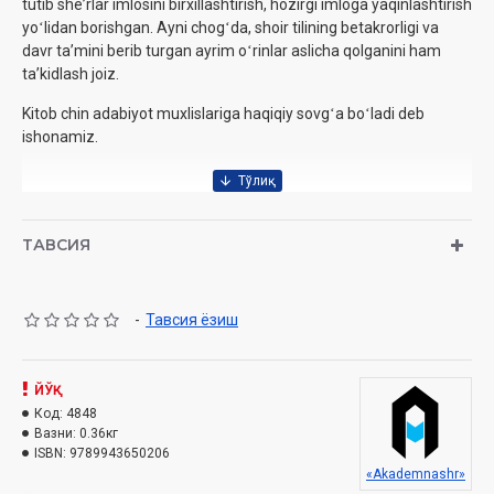
tutib sheʼrlar imlosini birxillashtirish, hozirgi imloga yaqinlashtirish
yoʻlidan borishgan. Ayni chogʻda, shoir tilining betakrorligi va
davr taʼmini berib turgan ayrim oʻrinlar aslicha qolganini ham
taʼkidlash joiz.
Kitob chin adabiyot muxlislariga haqiqiy sovgʻa boʻladi deb
ishonamiz.
Nashrga tayyorlovchilar va izohlar mualliflari:
Iskandar
Madgʻoziyev, Sohiba Islomova
ТАВСИЯ
Nashriyot:
«Akademnashr»
Sana:
2021-yil
Hajmi:
272 bet
-
Тавсия ёзиш
ISBN:
978-9943-6502-0-6
O'lchami:
60x84 1/16
Muqovasi:
qattiq
ЙЎҚ
Код:
4848
Mundarija
Вазни:
0.36кг
ISBN:
9789943650206
«Akademnashr»