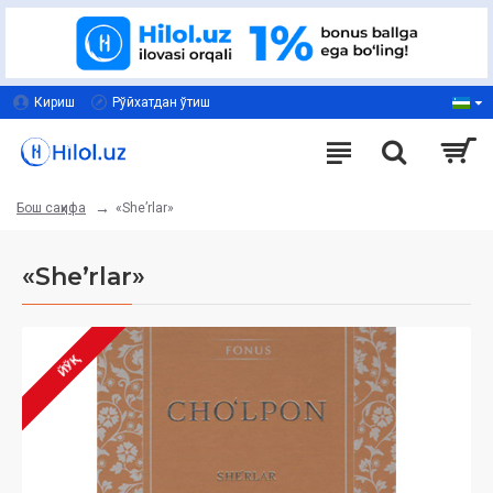
Кириш
Рўйхатдан ўтиш
«Sheʼrlar»
Бош саҳифа
«Sheʼrlar»
ЙЎҚ