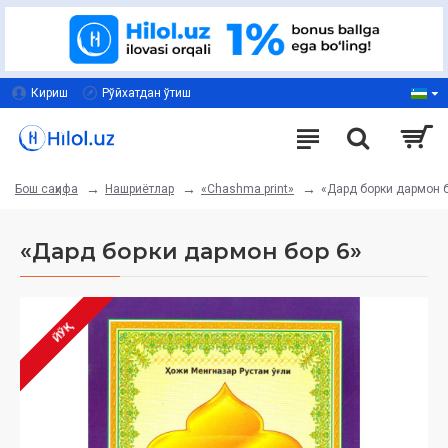
Кириш
Рўйхатдан ўтиш
Нашриётлар
«Chashma print»
«Дард борки дармон б
Бош саҳифа
«Дард борки дармон бор 6»
ЙЎҚ