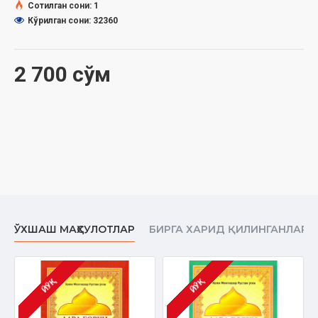
Ҳажми:
100 бет
Сотилган сони: 1
ISBN:
978-9943-350-35-9
Кўрилган сони: 32360
Ўлчами:
60x84 1/16
Муқоваси:
юмшоқ
2 700 сўм
ЎХШАШ МАҲСУЛОТЛАР
БИРГА ХАРИД ҚИЛИНГАНЛАР
ЙЎҚ
ЙЎҚ