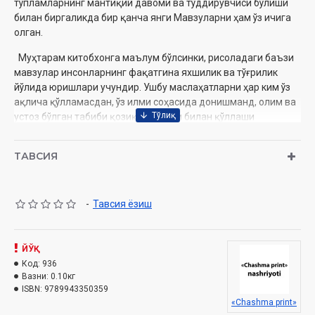
тўпламларнинг мантиқий давоми ва тўддирувчиси бўлиши
билан биргаликда бир қанча янги Мавзуларни ҳам ўз ичига
олган.
Муҳтарам китобхонга маълум бўлсинки, рисоладаги баъзи
мавзулар инсонларнинг фақатгина яхшилик ва тўғрилик
йўлида юришлари учундир. Ушбу маслаҳатларни ҳар ким ўз
ақлича қўлламасдан, ўз илми соҳасида донишманд, олим ва
устоз бўлган табиби қозиқ тавсияси билан қўллаши
мақсадга мувофиқдир.
ТАВСИЯ
Бемор зоти борки умидвор бўлур,
Кўнгли яхши сўзга мудом зор бўлур.
Шояд, эзгу сўзу интилиш сабаб
-
Тавсия ёзиш
Ғайбий хазинадан шифо ёр бўлур.
ЙЎҚ
Муаллиф:
Ҳожи Менгназар Рустам ўғли
Код:
936
Номи:
«Дард борки дармон бор 6»
Вазни:
0.10кг
Нашриёт:
«Chashma print»
ISBN:
9789943350359
Сана:
2010 йил
«Chashma print»