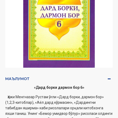
МАЪЛУМОТ
«Дард борки дармон бор 6»
Ҳожи Менгназар Рустам ўғли «Дард борки, дармон бор»
(1,2,3-китоблар), «Аёл дард кўрмасин», «Дардингни
табибдан яширма» каби рисолалари орқали китобхонга
яхши таниш. Унинг «Бемор умидвор бўлур» рисоласи олдинги