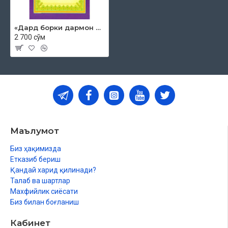
«Дард борки дармон бор 6»
2 700 сўм
Маълумот
Биз ҳақимизда
Етказиб бериш
Қандай харид қилинади?
Талаб ва шартлар
Махфийлик сиёсати
Биз билан боғланиш
Кабинет