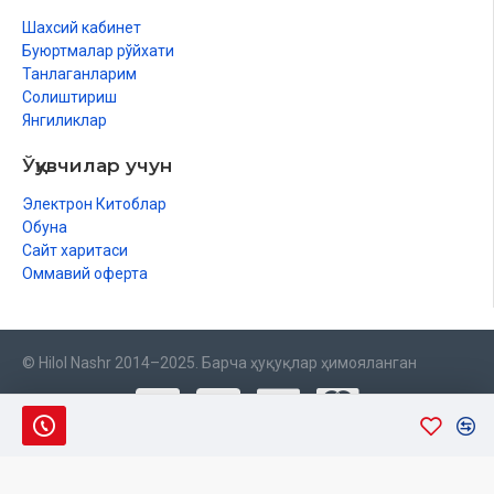
Шахсий кабинет
Буюртмалар рўйхати
Танлаганларим
Солиштириш
Янгиликлар
Ўқувчилар учун
Электрон Китоблар
Обуна
Сайт харитаси
Оммавий оферта
© Hilol Nashr 2014–2025. Барча ҳуқуқлар ҳимояланган