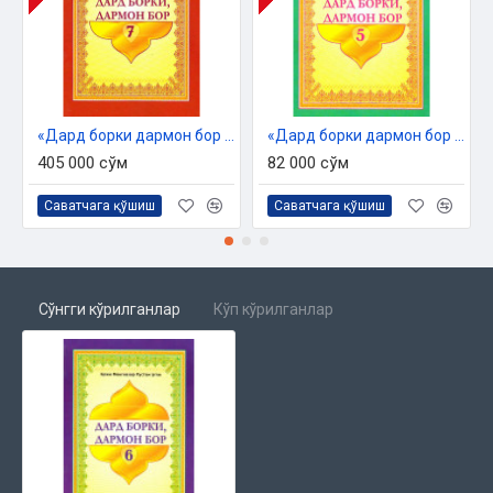
«Дард борки дармон бор 7»
«Дард борки дармон бор 5»
405 000 сўм
82 000 сўм
Саватчага қўшиш
Саватчага қўшиш
Сўнгги кўрилганлар
Кўп кўрилганлар