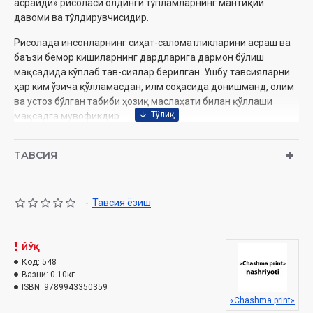
асрайди» рисоласи олдинги тўпламларнинг мантиқий
давоми ва тўлдирувчисидир.
Рисолада инсонларнинг сиҳат-саломатликларини асраш ва
баъзи бемор кишиларнинг дардларига дармон бўлиш
мақсадида кўплаб тав-сиялар берилган. Ушбу тавсияларни
ҳар ким ўзича қўлламасдан, илм соҳасида донишманд, олим
ва устоз бўлган табиби ҳозиқ маслаҳати билан қўллаши
мақсадга мувофикдир.
ТАВСИЯ
Муаллиф:
Ҳожи Менгназар Рустам ўғли
Номи:
«Дард борки дармон бор 7»
Нашриёт:
«Chashma print»
Сана:
2010 йил
-
Тавсия ёзиш
Ҳажми:
96 бет
ISBN:
978-9943-350-35-9
Ўлчами:
60x84 1/16
ЙЎҚ
Муқоваси:
юмшоқ
Код:
548
Вазни:
0.10кг
ISBN:
9789943350359
«Chashma print»