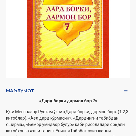
МАЪЛУМОТ
«Дард борки дармон бор 7»
Ҳожи Менгназар Рустам ўғли «Дард борки, дармон бор» (1,2,3-
китоблар), «Аёл дард кўрмасин», «Дардингни табибдан
яширма», «Бемор умидвор бўлур» каби рисолалари орқали
китобхонга яхши таниш. Унинг «Табобат азиз жонни