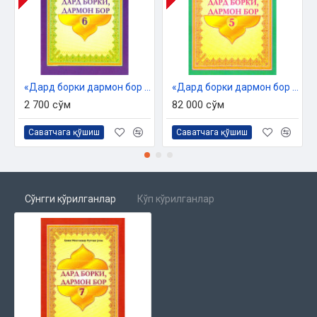
«Дард борки дармон бор 6»
«Дард борки дармон бор 5»
2 700 сўм
82 000 сўм
Саватчага қўшиш
Саватчага қўшиш
Сўнгги кўрилганлар
Кўп кўрилганлар