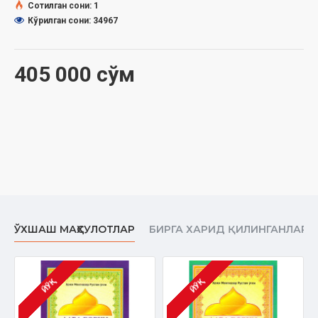
Сотилган сони: 1
Кўрилган сони: 34967
405 000 сўм
ЎХШАШ МАҲСУЛОТЛАР
БИРГА ХАРИД ҚИЛИНГАНЛАР
ЙЎҚ
ЙЎҚ