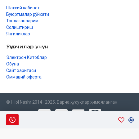
Шахсий кабинет
Буюртмалар рўйхати
Танлаганларим
Солиштириш
Янгиликлар
Ўқувчилар учун
Электрон Китоблар
Обуна
Сайт харитаси
Оммавий оферта
© Hilol Nashr 2014–2025. Барча ҳуқуқлар ҳимояланган