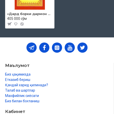
«Дард борки дармон бор 7»
405 000 сўм
Маълумот
Биз ҳақимизда
Етказиб бериш
Қандай харид қилинади?
Талаб ва шартлар
Махфийлик сиёсати
Биз билан боғланиш
Кабинет