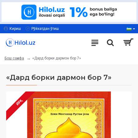
Кириш
Рўйхатдан ўтиш
«Дард борки дармон бор 7»
Бош саҳифа
«Дард борки дармон бор 7»
ЙЎҚ