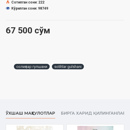
Сотилган сони: 222
жиҳатдан манфаатли бўлади. Албатта, бунда яхши
Кўрилган сони: 98749
суҳбатдош ёки китобнинг ўзига хос алоҳида ўрни бор. Зеро,
яхши суҳбат жон озиғи бўлиб, қалблар бундан сурурга тўлади.
Кундалик ҳаётимизда учраб турадиган турли вазиятларда
67 500 сўм
энг тўғри ва муносиб йўлни танлашда ёрдам бўлсин деган
ниятда ушбу умматнинг энг яхшилари бўлган солиҳ зотлар
ҳаётида учраган ибратли ва эътиборга арзигулик воқеаларни
муҳтарам китобхонларимизга тақдим этишни ният қилиб
юрардик. Мана бугун, алҳамдулиллаҳ, ана шу ният амалга
ошиш арафасида турибди.
солиҳлар гулшани
solihlar gulshani
Ушбу китоб мисрлик замондош олимлардан Ҳоний ал-
Ҳажнинг «Солиҳ ва солиҳалар ҳамда зоҳид ва
зоҳидаларнинг нодир қиссаларидан минг бир қисса» номли
рисоласининг эркин таржимасидир. Унда келтирилган
қиссаларни ўқир экансиз, мўмин-мусулмон учун атрофида
солиҳ инсонлардан иборат гўзал муҳит бўлиши нақадар муҳим
эканини англаб етасиз. Зеро, солиҳлар даврасида бўлишнинг
ЎХШАШ МАҲСУЛОТЛАР
БИРГА ХАРИД ҚИЛИНГАНЛАР
ўзиёқ инсонга файз бағишлайди. Ҳаётда ўз олдига аниқ мақсад
қўйиб, шу мақсад сари тинимсиз интилиб бориш ва пировард
натижада орзусига эришиш учун зарур бўладиган