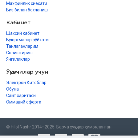
Махфийлик сиёсати
Биз билан боғланиш
Кабинет
Шахсий кабинет
Буюртмалар рўйхати
Танлаганларим
Солиштириш
Янгиликлар
Ўқувчилар учун
Электрон Китоблар
Обуна
Сайт харитаси
Оммавий оферта
© Hilol Nashr 2014–2025. Барча ҳуқуқлар ҳимояланган