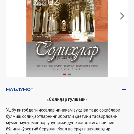
МАЪЛУМОТ
«Солиҳлар гулшани»
Ушбу китобдаги қиссалар чинакам зуҳд ва тақво соҳиблари
бўлмиш солиҳ зотларнинг ибратли ҳаётини тасвирловчи,
мўмин-мусулмонлар учун икки дунё саодатига эришиш
йўлини кўрсатиб берувчи гўзал ва ёрқин лавҳалардир.