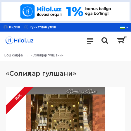
Кириш
Рўйхатдан ўтиш
«Солиҳлар гулшани»
Бош саҳифа
«Солиҳлар гулшани»
ЙЎҚ