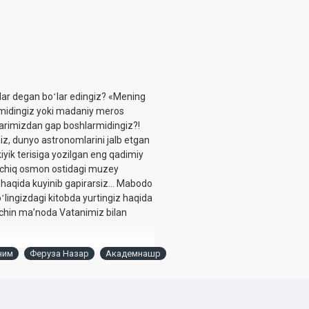
alar degan boʻlar edingiz? «Mening
rmidingiz yoki madaniy meros
larimizdan gap boshlarmidingiz?!
miz, dunyo astronomlarini jalb etgan
ik terisiga yozilgan eng qadimiy
i ochiq osmon ostidagi muzey
 haqida kuyinib gapirarsiz... Mabodo
lingizdagi kitobda yurtingiz haqida
 chin maʼnoda Vatanimiz bilan
ним
Феруза Назар
Академнашр