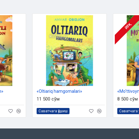
ЙЎҚ
n»
«Oltiariq hamgomalari»
«Mo'ttivoy
11 500 сўм
8 500 сўм
Саватчага қўшиш
Саватчага 