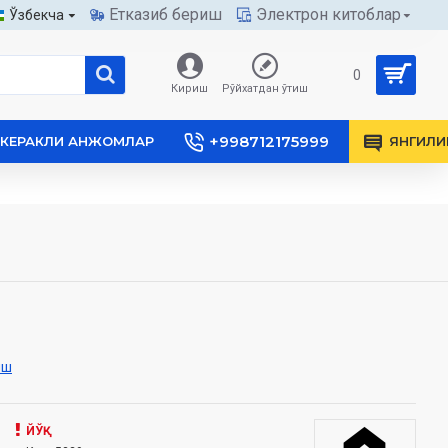
Етказиб бериш
Электрон китоблар
Ўзбекча
0
Кириш
Рўйхатдан ўтиш
+998712175999
КЕРАКЛИ АНЖОМЛАР
ЯНГИЛИ
иш
ЙЎҚ