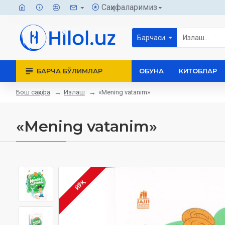
Саҳифаларимиз
Барчаси
БАРЧА БЎЛИМЛАР
ОБУНА
КИТОБЛАР
Бош саҳифа
Излаш
«Mening vatanim»
«Mening vatanim»
ЙЎҚ