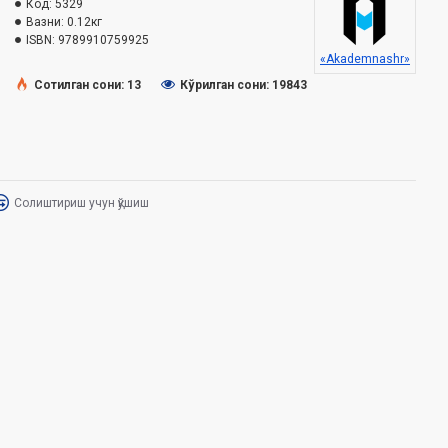
Код:
5329
Вазни:
0.12кг
ISBN:
9789910759925
«Akademnashr»
Сотилган сони: 13
Кўрилган сони: 19843
Солиштириш учун қўшиш