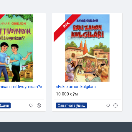
ЙЎҚ
misan, mittivoymisan?»
«Eski zamon kulgilari»
10 000 сўм
қўшиш
Саватчага қўшиш