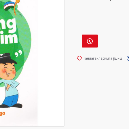
Танлаганларимга қўшиш