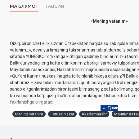
МАЪЛУМОТ
ТАВСИЯ
«Mening vatanim»
Qiziq, biron chet ellik sizdan Oʻzbekiston haqida soʻrab qolsa nim
vatanim...», deya yurtimizning takrorlanmas tabiatidan soʻz ocha
sifatida YUNESKO roʻyxatiga kiritilgan qadimiy binolarimiz-u taom
Balki dunyodagi eng katta oltin konimiz borligi, samoviy tulporlari
Maydanak rasadxonasi, Hazrati Imom majmuasida saqlanadigan kiy
«Qurʼoni Karim» nusxasi haqida toʻlqinlanib hikoya qilarsiz?! Balk
shahrimiz – Xiva bilan maqtanarsiz, qurib borayotgan Orol dengizi
sanab oʻtganlarimizdan birontasini bilmasangiz xafa boʻlmang, qoʻ
bu va boshqa koʻp qiziq maʼlumotlar jamlangan. Ushbu kitob bizni
faxrlanishga oʻrgatadi.
Mening vatanim
Feruza Nazar
Akademnashr
Менинг вата
To'plab nashrga tayyorlovchi:
Feruza Nazar
Sana:
2024-yil
Nashriyot:
«Akademnashr»‎