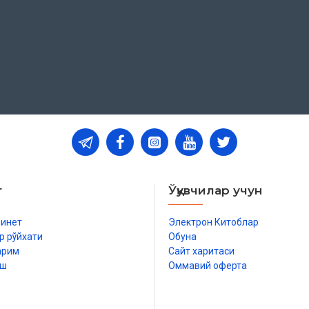
т
Ўқувчилар учун
бинет
Электрон Китоблар
р рўйхати
Обуна
арим
Сайт харитаси
иш
Оммавий оферта
р