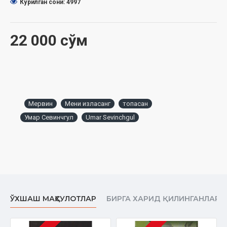
Кўрилган сони: 4997
22 000 сўм
Мервин
Мени изласанг
топасан
Умар Севинчгул
Umar Sevinchgul
ЎХШАШ МАҲСУЛОТЛАР
БИРГА ХАРИД ҚИЛИНГАНЛАР