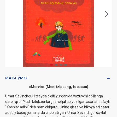
МАЪЛУМОТ
«Mervin» (Meni izlasang, topasan)
Umar Sevinchgul litseyda o'qib yurganida yozuvchi bo'lishga
qaror qildi. Yosh kitobxonlarga mo'ljallab yozilgan asarlari tufayli
"Yoshlar adibi" deb nom chiqardi. Uning qissa va hikoyalari qator
adabiy badiiy jurnallarda chop etilgan. Umar Sevinchgul davlat