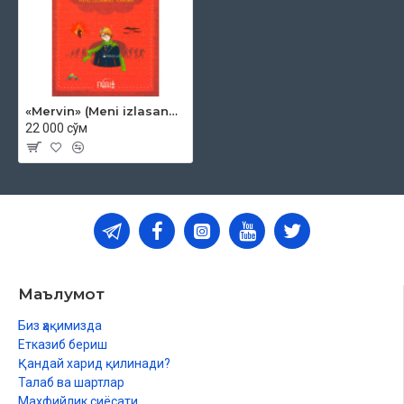
«Mervin» (Meni izlasang, topasan)
22 000 сўм
Маълумот
Биз ҳақимизда
Етказиб бериш
Қандай харид қилинади?
Талаб ва шартлар
Махфийлик сиёсати