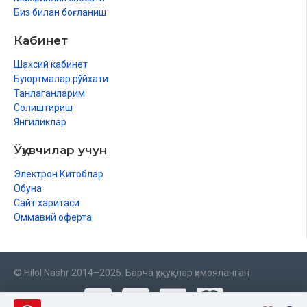
Биз билан боғланиш
Кабинет
Шахсий кабинет
Буюртмалар рўйхати
Танлаганларим
Солиштириш
Янгиликлар
Ўқувчилар учун
Электрон Китоблар
Обуна
Сайт харитаси
Оммавий оферта
© Hilol Nashr 2014–2025. Барча ҳуқуқлар ҳимояланган