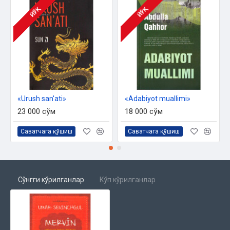
ЙЎҚ
ЙЎҚ
«Urush san'ati»
«Adabiyot muallimi»
23 000 сўм
18 000 сўм
Саватчага қўшиш
Саватчага қўшиш
Сўнгги кўрилганлар
Кўп кўрилганлар