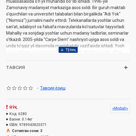
muassasasida o'n yil muhandis boʻlib ishladi. 1996-yili
Zamonaviy madaniyat markaziga asos soldi. Bir guruh maktab
o'quvchilari va universitet talabalari bilan birgalikda "Adı Yok"
("Nomsiz") jurnalini nashr ettirdi. Telekanallarda yoshlar uchun
san'at, adabiyot va falsafa mavzularida ko'rsatuvlar tayyorladi.
Mahalliy va xorijdagi yoshlar uchun madaniy tadbirlar, seminarlar
o'tkazdi. 2005-yilda "Carpe Diem" nashriyot uyiga asos soldi va
unda to'qqiz yil davomida maslahatchi vazifasida ishladi. Yosh
yozuvchilarni tayyorlashga hissa qo'shdi. Kitoblari ingliz, alban,
bo'shnoq va olmon tillariga tarjima qilingan.
ТАВСИЯ
Muallif:
Umar Sevinchgul
Tarjimon:
Roziyaxon Odilxon qizi
Nashriyot:
«Misbah»
-
Тавсия ёзиш
Sana:
2022-yil
Hajmi:
160 bet
ISBN:
978-9943-8203-7-1
O'lchami:
ЙЎҚ
13.4x20.3 sm
«Misbah»
Bichimi:
Код:
6280
84х108 1/32
Вазни:
0.14кг
Muqovasi:
yumshoq
ISBN:
9789943820371
Сотилган сони: 3