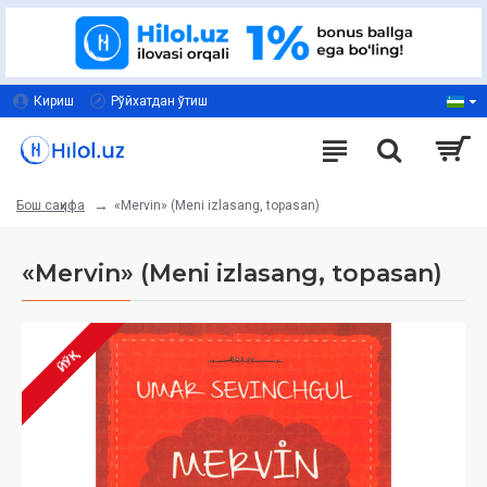
Кириш
Рўйхатдан ўтиш
«Mervin» (Meni izlasang, topasan)
Бош саҳифа
«Mervin» (Meni izlasang, topasan)
ЙЎҚ