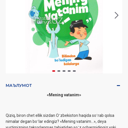
МАЪЛУМОТ
«Mening vatanim»
Qiziq, biron chet ellik sizdan Oʻzbekiston haqida soʻrab qolsa
nimalar degan boʻlar edingiz? «Mening vatanim...», deya
yurtimizning takrorlanmas tabiatidan soʻz ocharmidingiz yoki