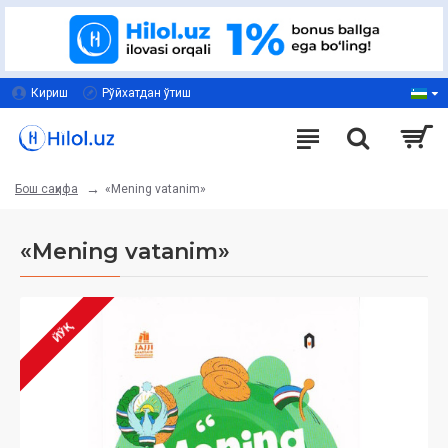
Кириш
Рўйхатдан ўтиш
«Mening vatanim»
Бош саҳифа
«Mening vatanim»
ЙЎҚ