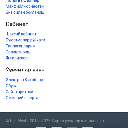
Талаб ва шартлар
Ilk alifbomiz
Махфийлик сиёсати
Биз билан боғланиш
Yoʻq boʻlib ketgan davlat
Oʻzbekistonning yangi dengizi
Кабинет
Шахсий кабинет
Буюртмалар рўйхати
Танлаганларим
Солиштириш
Янгиликлар
Ўқувчилар учун
Электрон Китоблар
Обуна
Сайт харитаси
Оммавий оферта
© Hilol Nashr 2014–2025. Барча ҳуқуқлар ҳимояланган