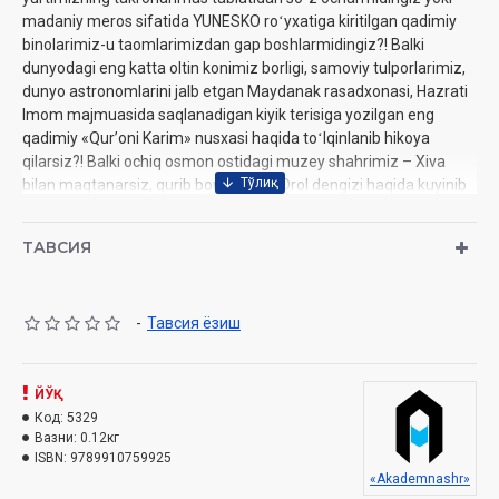
madaniy meros sifatida YUNESKO roʻyxatiga kiritilgan qadimiy
binolarimiz-u taomlarimizdan gap boshlarmidingiz?! Balki
dunyodagi eng katta oltin konimiz borligi, samoviy tulporlarimiz,
dunyo astronomlarini jalb etgan Maydanak rasadxonasi, Hazrati
Imom majmuasida saqlanadigan kiyik terisiga yozilgan eng
qadimiy «Qurʼoni Karim» nusxasi haqida toʻlqinlanib hikoya
qilarsiz?! Balki ochiq osmon ostidagi muzey shahrimiz – Xiva
bilan maqtanarsiz, qurib borayotgan Orol dengizi haqida kuyinib
gapirarsiz... Mabodo sanab oʻtganlarimizdan birontasini
bilmasangiz xafa boʻlmang, qoʻlingizdagi kitobda yurtingiz
ТАВСИЯ
haqida bu va boshqa koʻp qiziq maʼlumotlar jamlangan. Ushbu
kitob bizni chin maʼnoda Vatanimiz bilan faxrlanishga oʻrgatadi.
-
Тавсия ёзиш
To'plab nashrga tayyorlovchi:
Feruza Nazar
Sana:
2024-yil
Nashriyot:
«Akademnashr»‎
ЙЎҚ
Hajmi:
96 bet‎
Код:
5329
ISBN:
978-9910-759-92-5
Вазни:
0.12кг
O'lcham:
ISBN:
9789910759925
60x84 1/16
«Akademnashr»
Muqovasi:
yumshoq