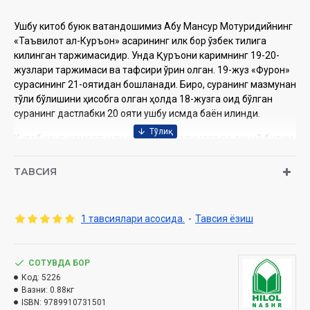
Ушбу китоб буюк ватандошимиз Абу Мансур Мотуридийнинг
«Таъвилот ал-Куръон» асарининг илк бор ўзбек тилига
килинган таржимасидир. Унда Қуръони каримнинг 19-20-
жузлари таржимаси ва тафсири ўрин олган. 19-жуз «Фурқон»
сурасининг 21-оятидан бошланади. Бироқ, суранинг мазмунан
тўлиқ бўлишини ҳисобга олган ҳолда 18-жузга оид бўлган
суранинг дастлабки 20 ояти ушбу қисмда баён қилинди.
Китоб кенг жамоатчилик, тадқиқотчи олимлар ва диний билим
юртлари тала балари учун мўлжалланган.
ТАВСИЯ
Муаллиф:
Абу Мансур Мотуридий
Таржимонлар:
Абдуллатиф Аллоқулов ва бошқалар
1 тавсиялари асосида.
-
Тавсия ёзиш
Нашриёт:
«Hilol-Nashr» нашриёт-матбааси
ISBN:
978-9910-731-50-1
Сана:
2024 йил
СОТУВДА БОР
Ҳажми:
512 бет
Код:
5226
Ўлчами:
70×100 1/16
Вазни:
0.88кг
ISBN:
9789910731501
Муқоваси:
қаттиқ