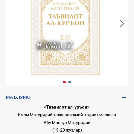
МАЪЛУМОТ
«Таъвилот ал-Қуръон»
Имом Мотуридий халкаро илмий-тадқиқот маркази
Абу Мансур Мотуридий
(19-20 жузлар)