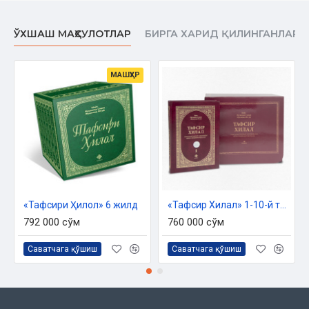
ЎХШАШ МАҲСУЛОТЛАР
БИРГА ХАРИД ҚИЛИНГАНЛАР
МАШҲУР
«Тафсири Ҳилол» 6 жилд
«Тафсир Хилал» 1-10-й том
792 000 сўм
760 000 сўм
Саватчага қўшиш
Саватчага қўшиш