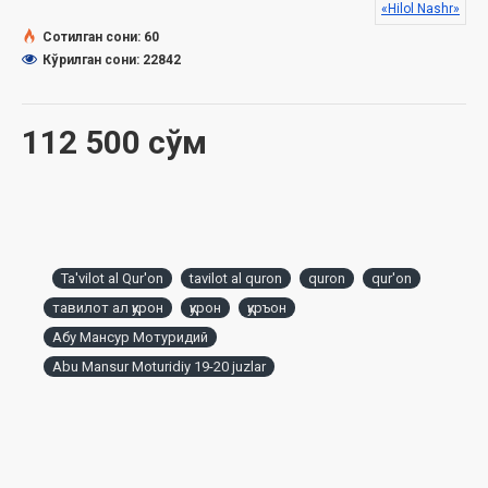
«Hilol Nashr»
Сотилган сони: 60
Кўрилган сони: 22842
Ўзбекистон Республикаси Дин ишлари бўйича
қўмитасининг 2024 йил 14 августдаги 02-07/4934-рақамли
хулосаси асосида тайёрланди.
112 500 сўм
Мундарижа
Фурқон сураси
Шуаро сураси
Ta'vilot al Qur'on
tavilot al quron
quron
qur'on
Намл сураси
Қасас сураси
тавилот ал қурон
қурон
қуръон
Сабаъ сураси
Абу Мансур Мотуридий
Фотир сураси
Abu Mansur Moturidiy 19-20 juzlar
Анкабут сураси (1-45-оятлар)