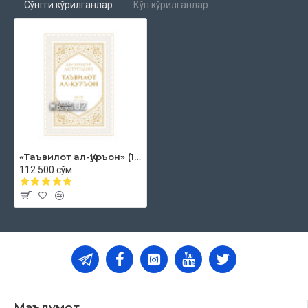
Сўнгги кўрилганлар
Кўп кўрилганлар
«Таъвилот ал-Қуръон» (19-20 жузлар)
112 500 сўм
Маълумот