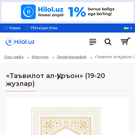
Кириш
Рўйхатдан ўтиш
Мавзулар
Диний-маърифий
«Таъвилот ал-Қуръон» (
Бош саҳифа
«Таъвилот ал-Қуръон» (19-20
жузлар)