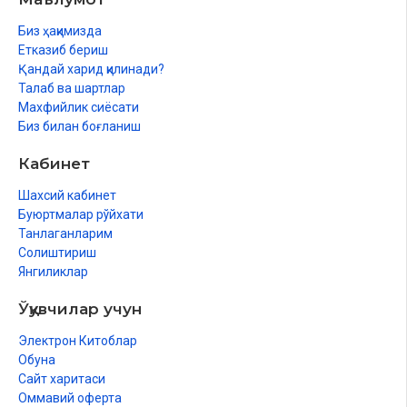
Биз ҳақимизда
Етказиб бериш
Қандай харид қилинади?
Талаб ва шартлар
Махфийлик сиёсати
Биз билан боғланиш
Кабинет
Шахсий кабинет
Буюртмалар рўйхати
Танлаганларим
Солиштириш
Янгиликлар
Ўқувчилар учун
Электрон Китоблар
Обуна
Сайт харитаси
Оммавий оферта