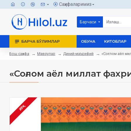
Саҳифаларимиз
Барчаси
БАРЧА БЎЛИМЛАР
ОБУНА
КИТОБЛАР
Бош саҳифа
Мавзулар
Диний-маърифий
«Соғлом аёл ми
«Соғлом аёл миллат фахр
ЙЎҚ