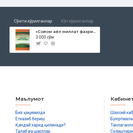
Сўнгги кўрилганлар
Кўп кўрилганлар
«Соғлом аёл миллат фахридир»
3 000 сўм
Маълумот
Кабине
Биз ҳақимизда
Шахсий ка
Етказиб бериш
Буюртмала
Қандай харид қилинади?
Танлаганл
Талаб ва шартлар
Солиштир