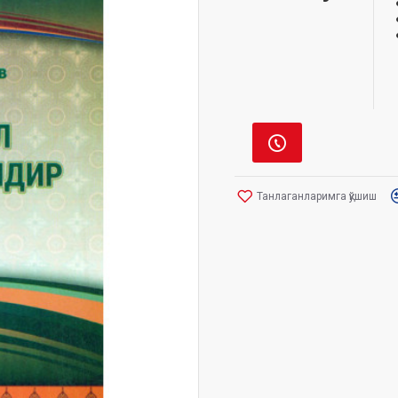
Танлаганларимга қўшиш