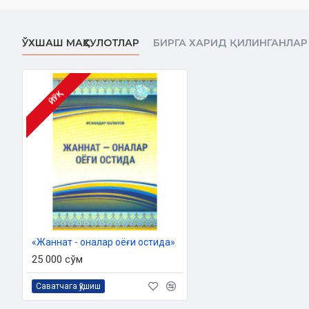
Муаллиф:
Алимардон
Хушвақтов
Номи:
«Соғлом аёл миллат фахридир»
ЎХШАШ МАҲСУЛОТЛАР
БИРГА ХАРИД ҚИЛИНГАНЛАР
Нашриёт:
«Movarounnahr» нашриёти
Сана:
2016 йил
ЙЎҚ
Ўлчами:
84x108 1/32
Ҳажми:
32 бет
ISBN:
978-9943-12-378-6
Муқоваси:
Юмшоқ
«Жаннат - оналар оёғи остида»
25 000 сўм
Саватчага қўшиш