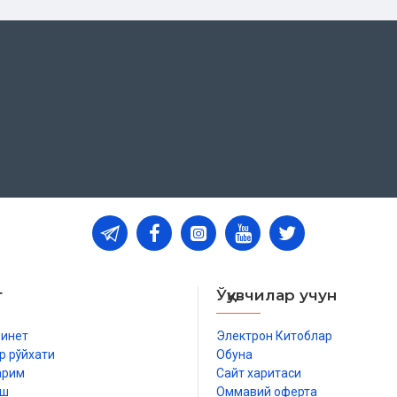
т
Ўқувчилар учун
бинет
Электрон Китоблар
р рўйхати
Обуна
арим
Сайт харитаси
иш
Оммавий оферта