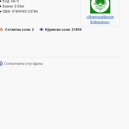
Код:
0873
Вазни:
0.05кг
ISBN:
9789943123786
«Shamsuddinxon
Boboxonov»
Сотилган сони: 3
Кўрилган сони: 21859
Солиштириш учун қўшиш