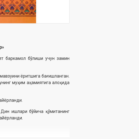
р»
ият баркамол бўлиши учун замин
 мавзуини ёритшига бағишланган.
унинг муҳим аҳамиятига алоҳида
тайёрланди.
 Дин ишлари бўйича қўмитанинг
тайёрланди.