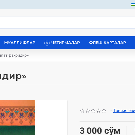
МУАЛЛИФЛАР
ЧЕГИРМАЛАР
ФЛЕШ КАРТАЛАР
ллат фахридир»
идир»
-
Тавсия ёз
3 000 сўм