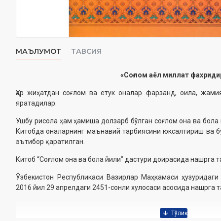
МАЪЛУМОТ
ТАВСИЯ
«Соғлом аёл миллат фахриди
Ҳар жиҳатдан соғлом ва етук оналар фарзанд, оила, жам
яратадилар.
Ушбу рисола ҳам ҳамиша долзарб бўлган соғлом она ва бола
Китобда оналарнинг маънавий тарбиясини юксалтириш ва б
эътибор қаратилган.
Китоб “Соғлом она ва бола йили” дастури доирасида нашрга 
Ўзбекистон Республикаси Вазирлар Маҳкамаси ҳузуридаги
2016 йил 29 апрелдаги 2451-сонли хулосаси асосида нашрга 