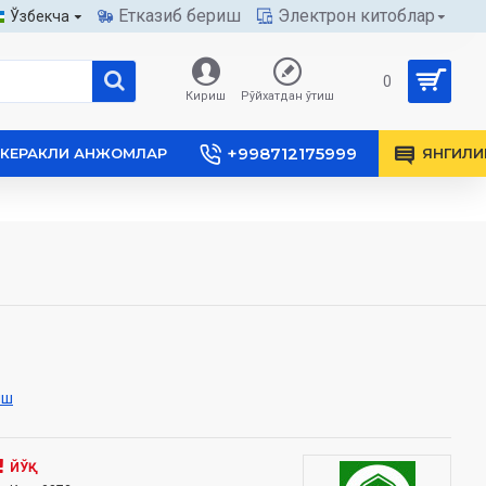
Етказиб бериш
Электрон китоблар
Ўзбекча
0
Кириш
Рўйхатдан ўтиш
+998712175999
КЕРАКЛИ АНЖОМЛАР
ЯНГИЛИ
иш
ЙЎҚ