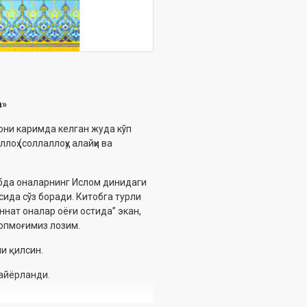
а
»
ъони каримда келган жуда к
ў
п
лоҳ (соллаллоҳу алайҳи ва
обда оналарнинг Ислом динидаги
сида сўз боради. Китобга турли
ннат оналар оёғи остида” экан,
топмоғимиз лозим.
и қилсин.
тайёрланди.