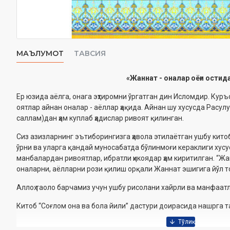
МАЪЛУМОТ
ТАВСИЯ
«
Жаннат
-
оналар оёғи остид
Ер юзида аёлга, онага эҳтиромни ўргатган дин Исломдир. Кур
оятлар айна
н
оналар - аёллар ҳақида. Айнан шу хусусда Расулул
саллам)дан ҳам куплаб ҳадислар ривоят қилинган.
Сиз азизларнинг эътиборингизга ҳавола этилаётган ушбу кит
ўрни ва уларга қандай муносабатда бўлинмоғи кераклиги хусу
манбалардан ривоятлар, ибратли ҳикоядар ҳам киритилган. “Жа
оналарни, аёлларни роз
и
қ
илиш ор
қ
али Жаннат эшигига йўл 
Аллоҳ таоло барчамиз учун ушбу рисолани хайрли ва манфаатл
Китоб “Соғлом она ва бола йили” дастури доирасида нашрга 