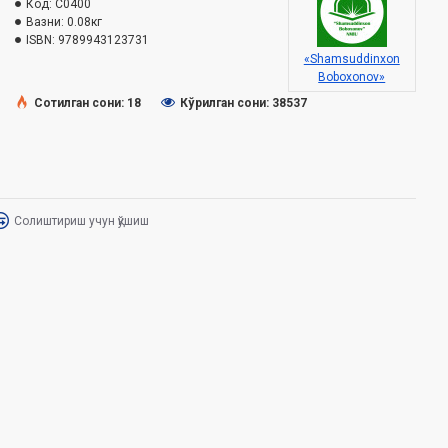
Код:
C0400
Вазни:
0.08кг
ISBN:
9789943123731
«Shamsuddinxon
Boboxonov»
Сотилган сони: 18
Кўрилган сони: 38537
Солиштириш учун қўшиш