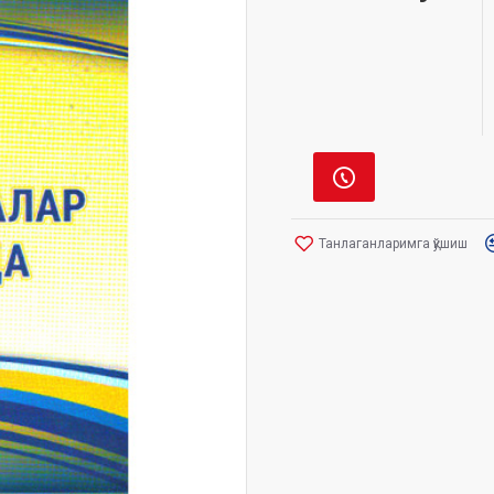
Танлаганларимга қўшиш