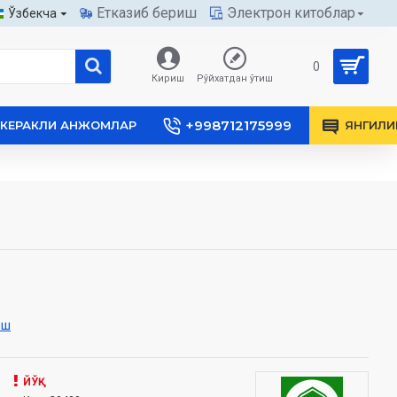
Етказиб бериш
Электрон китоблар
Ўзбекча
0
Кириш
Рўйхатдан ўтиш
+998712175999
КЕРАКЛИ АНЖОМЛАР
ЯНГИЛИ
иш
ЙЎҚ