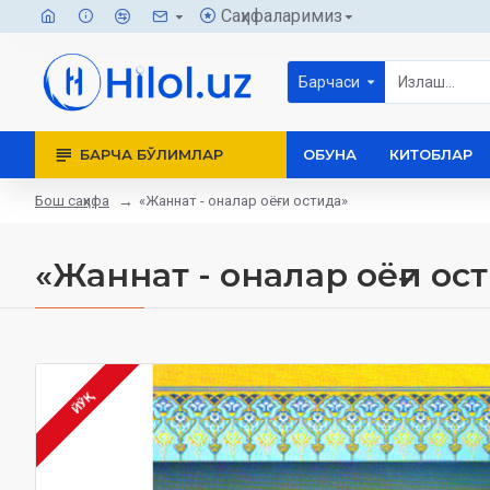
Саҳифаларимиз
Барчаси
БАРЧА БЎЛИМЛАР
ОБУНА
КИТОБЛАР
Бош саҳифа
«Жаннат - оналар оёғи остида»
«Жаннат - оналар оёғи ос
ЙЎҚ