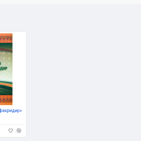
 фахридир»