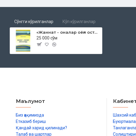
Сўнгги кўрилганлар
Кўп кўрилганлар
«Жаннат - оналар оёғи остида»
25 000 сўм
Маълумот
Кабине
Биз ҳақимизда
Шахсий ка
Етказиб бериш
Буюртмала
Қандай харид қилинади?
Танлаганл
Талаб ва шартлар
Солиштир