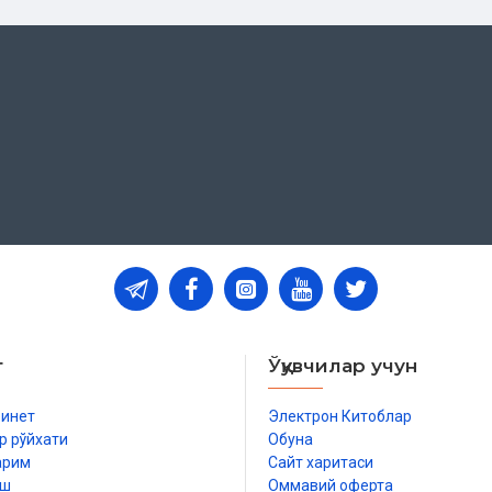
т
Ўқувчилар учун
бинет
Электрон Китоблар
р рўйхати
Обуна
арим
Сайт харитаси
иш
Оммавий оферта