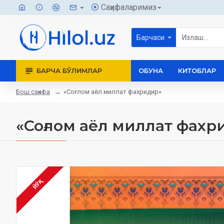
Саҳифаларимиз
Барчаси
БАРЧА БЎЛИМЛАР
ОБУНА
КИТОБЛАР
Бош саҳифа
«Соғлом аёл миллат фахридир»
«Соғлом аёл миллат фахр
ЙЎҚ