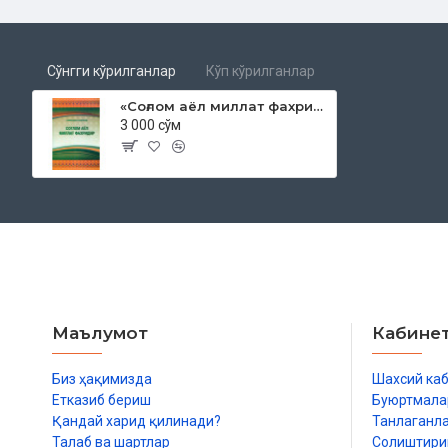
Сўнгги кўрилганлар
Кўп кўрилганлар
«Соғлом аёл миллат фахридир»
3 000 сўм
Маълумот
Кабине
Биз ҳақимизда
Шахсий ка
Етказиб бериш
Буюртмала
Қандай харид қилинади?
Танлаганл
Талаб ва шартлар
Солиштир