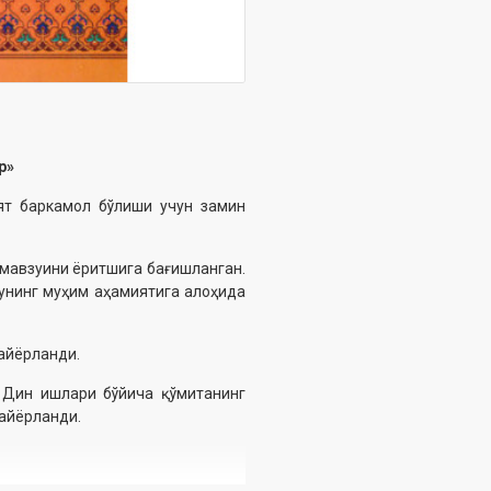
р»
ият баркамол бўлиши учун замин
 мавзуини ёритшига бағишланган.
унинг муҳим аҳамиятига алоҳида
тайёрланди.
 Дин ишлари бўйича қўмитанинг
тайёрланди.