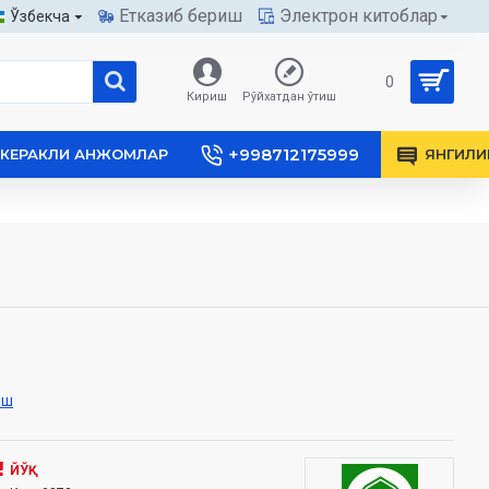
Етказиб бериш
Электрон китоблар
Ўзбекча
0
Кириш
Рўйхатдан ўтиш
+998712175999
КЕРАКЛИ АНЖОМЛАР
ЯНГИЛИ
иш
ЙЎҚ