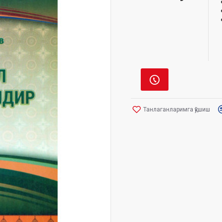
Танлаганларимга қўшиш