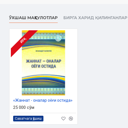
Муаллиф:
Алимардон
Хушвақтов
Номи:
«Соғлом аёл миллат фахридир»
ЎХШАШ МАҲСУЛОТЛАР
БИРГА ХАРИД ҚИЛИНГАНЛАР
Нашриёт:
«Movarounnahr» нашриёти
Сана:
2016 йил
ЙЎҚ
Ўлчами:
84x108 1/32
Ҳажми:
32 бет
ISBN:
978-9943-12-378-6
Муқоваси:
Юмшоқ
«Жаннат - оналар оёғи остида»
25 000 сўм
Саватчага қўшиш