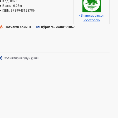
Код:
0873
Вазни:
0.05кг
ISBN:
9789943123786
«Shamsuddinxon
Boboxonov»
Сотилган сони: 3
Кўрилган сони: 21867
Солиштириш учун қўшиш