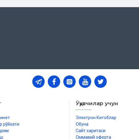
т
Ўқувчилар учун
бинет
Электрон Китоблар
р рўйхати
Обуна
арим
Сайт харитаси
иш
Оммавий оферта