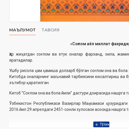
МАЪЛУМОТ
ТАВСИЯ
«Соғлом аёл миллат фахриди
Ҳар жиҳатдан соғлом ва етук оналар фарзанд, оила, жам
яратадилар.
Ушбу рисола ҳам ҳамиша долзарб бўлган соғлом она ва бола
Китобда оналарнинг маънавий тарбиясини юксалтириш ва б
эътибор қаратилган.
Китоб “Соғлом она ва бола йили” дастури доирасида нашрга 
Ўзбекистон Республикаси Вазирлар Маҳкамаси ҳузуридаги
2016 йил 29 апрелдаги 2451-сонли хулосаси асосида нашрга 