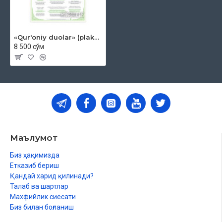
«Qur'oniy duolar» (plakat)
8 500 сўм
Маълумот
Биз ҳақимизда
Етказиб бериш
Қандай харид қилинади?
Талаб ва шартлар
Махфийлик сиёсати
Биз билан боғланиш