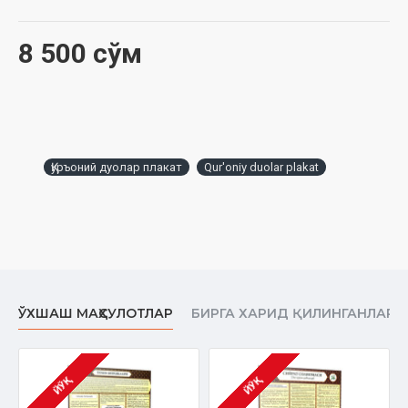
8 500 сўм
Қуръоний дуолар плакат
Qur'oniy duolar plakat
ЎХШАШ МАҲСУЛОТЛАР
БИРГА ХАРИД ҚИЛИНГАНЛАР
ЙЎҚ
ЙЎҚ