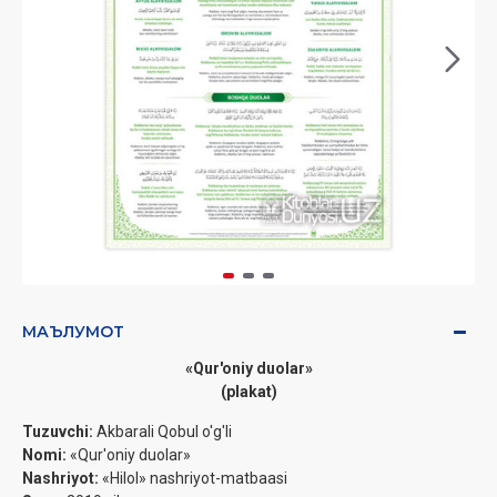
МАЪЛУМОТ
«Qur'oniy duolar»
(plakat)
Tuzuvchi:
Akbarali Qobul o'g'li
Nomi:
«Qur'oniy duolar»
Nashriyot:
«Hilol» nashriyot-matbaasi