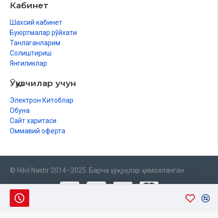
Кабинет
Шахсий кабинет
Буюртмалар рўйхати
Танлаганларим
Солиштириш
Янгиликлар
Ўқувчилар учун
Электрон Китоблар
Обуна
Сайт харитаси
Оммавий оферта
© Hilol Nashr 2014–2025. Барча ҳуқуқлар ҳимояланган