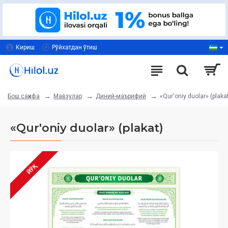
Кириш
Рўйхатдан ўтиш
Мавзулар
Диний-маърифий
«Qur'oniy duolar» (plaka
Бош саҳифа
«Qur'oniy duolar» (plakat)
ЙЎҚ