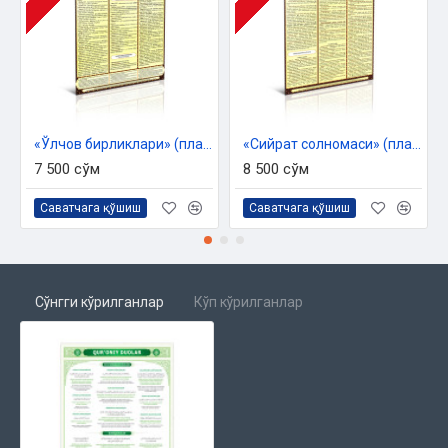
«Ўлчов бирликлари» (плакат)
«Сийрат солномаси» (плакат)
7 500 сўм
8 500 сўм
Саватчага қўшиш
Саватчага қўшиш
Сўнгги кўрилганлар
Кўп кўрилганлар