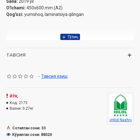
Sana:
2019 yil
O'lchami:
450x600 mm (A2)
Qog'ozi:
yumshoq, laminatsiya qilingan
ТАВСИЯ
-
Тавсия ёзиш
ЙЎҚ
Код:
2173
Вазни:
0.27кг
«Hilol Nashr»
Сотилган сони: 33
Кўрилган сони: 88020