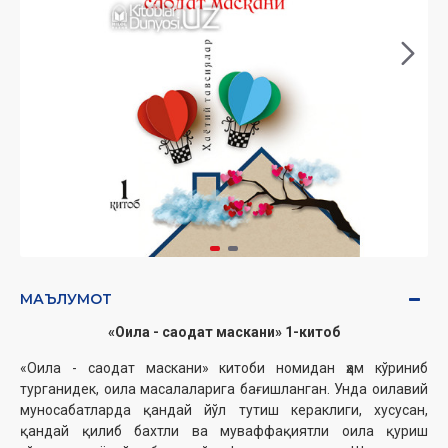
МАЪЛУМОТ
«Оила - саодат маскани» 1-китоб
«Оила - саодат маскани» китоби номидан ҳам кўриниб
турганидек, оила масалаларига бағишланган. Унда оилавий
муносабатларда қандай йўл тутиш кераклиги, хусусан,
қандай қилиб бахтли ва муваффақиятли оила қуриш