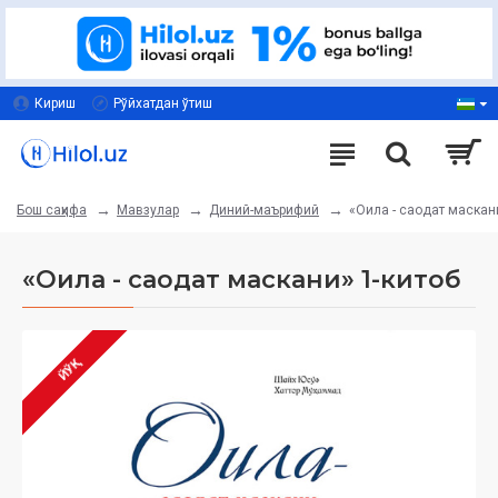
Кириш
Рўйхатдан ўтиш
Мавзулар
Диний-маърифий
«Оила - саодат маскан
Бош саҳифа
«Оила - саодат маскани» 1-китоб
ЙЎҚ