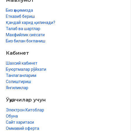
Маълумот
Биз ҳақимизда
Етказиб бериш
Қандай харид қилинади?
Талаб ва шартлар
Махфийлик сиёсати
Биз билан боғланиш
Кабинет
Шахсий кабинет
Буюртмалар рўйхати
Танлаганларим
Солиштириш
Янгиликлар
Ўқувчилар учун
Электрон Китоблар
Обуна
Сайт харитаси
Оммавий оферта