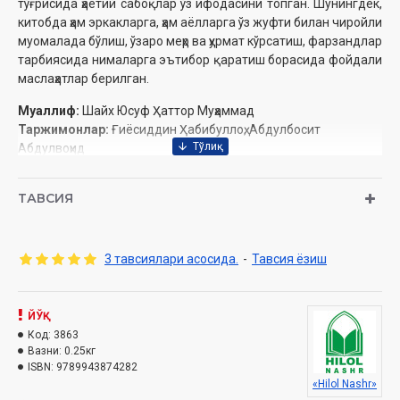
тўғрисида ҳаётий сабоқлар ўз ифодасини топган. Шунингдек,
китобда ҳам эркакларга, ҳам аёлларга ўз жуфти билан чиройли
муомалада бўлиш, ўзаро меҳр ва ҳурмат кўрсатиш, фарзандлар
тарбиясида нималарга эътибор қаратиш борасида фойдали
маслаҳатлар берилган.
Муаллиф:
Шайх Юсуф Ҳаттор Муҳаммад
Таржимонлар:
Ғиёсиддин Ҳабибуллоҳ, Абдулбосит
Абдулвоҳид
Нашриёт:
«Hilol-Nashr» нашриёт-матбааси
Сана:
2022 йил
ТАВСИЯ
Ҳажми:
152 бет
ISBN:
978-9943-8742-8-2
Ўлчами:
84×108 1/32
3 тавсиялари асосида.
-
Тавсия ёзиш
Муқоваси:
юмшоқ
Мундарижа
ЙЎҚ
Код:
3863
Муқаддима
Вазни:
0.25кг
Янги оилалар учун...
ISBN:
9789943874282
Янги келин-куёвларга бахтиёр оилалардан насиҳатлар
«Hilol Nashr»