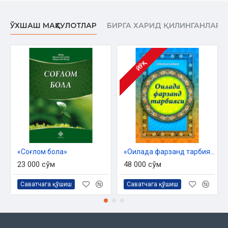
ЎХШАШ МАҲСУЛОТЛАР
БИРГА ХАРИД ҚИЛИНГАНЛАР
ЙЎҚ
«Соғлом бола»
«Оилада фарзанд тарбияси»
23 000 сўм
48 000 сўм
Саватчага қўшиш
Саватчага қўшиш