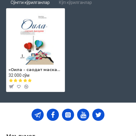
Сўнгги кўрилганлар
Кўп кўрилганлар
«Оила - саодат маскани» 1-китоб
32 000 сўм