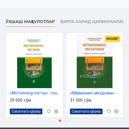
Ўзбекистон Республикаси Дин ишлари бўйича
ЎХШАШ МАҲСУЛОТЛАР
БИРГА ХАРИД ҚИЛИНГАНЛАР
қўмитасининг 2024 йил 26 июлдаги 03-07/4548-
рақамли
хулосаси асосида чоп этилди.
МАШҲУР
Мундарижа
Муқаддима
Бомдод имтиҳони
Бомдод намозининг вақти
Бомдод намозига уйғониш имконсиз!
Бомдод намози ўхшаши йўқ намоздир!
Биринчи фазилат
Ҳисобсиз ажр
«Mo‘minning meʼroji» - mufassal namoz kitobi
«Мўминнинг меърожи» - муфассал намоз китоби
Иккинчи фазилат
29 000 сўм
31 000 сўм
Бомдод намозини зоэ қилиш фақатгина ажрдан маҳрум бўлиш
эмас!
Саватчага қўшиш
Саватчага қўшиш
Учинчи фазилат
Бомдоднинг икки ракат суннати дунё ва ундаги барча
нарсалардан афзалдир.