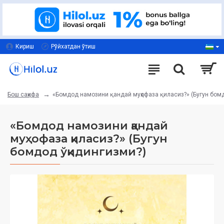
Кириш
Рўйхатдан ўтиш
«Бомдод намозини қандай муҳофаза қиласиз?» (Бугун бом
Бош саҳифа
«Бомдод намозини қандай
муҳофаза қиласиз?» (Бугун
бомдод ўқидингизми?)