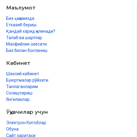
Учинчи восита
Маълумот
Гуноҳлардан сақланинг
Тўртинчи восита
Биз ҳақимизда
Дуо
Етказиб бериш
Бешинчи восита
Қандай харид қилинади?
Солиҳ дўстлар
Талаб ва шартлар
Олтинчи восита
Махфийлик сиёсати
Ухлашни ўрганинг
Биз билан боғланиш
Еттинчи восита
Уйқудан олдин кўп еманг
Кабинет
Саккизинчи восита
Бомдод намози фазилатлари ҳақидаги эслатмалар
Шахсий кабинет
Тўққизинчи восита
Буюртмалар рўйхати
Учта қўнғироқ
Танлаганларим
Ўнинчи восита
Солиштириш
Бошқаларни ҳам чақиринг!
Янгиликлар
Бомдод намозини ўз вақтида адо этишга ёрдам берувчи
воситалар
Ўқувчилар учун
Охирги сўз
Электрон Китоблар
Бомдод намози-уммат биноси
Обуна
Орзу қилинган кун
Сайт харитаси
Фойдаланилган манба ва адабиётлар: