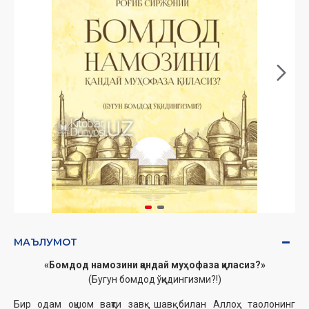
МАЪЛУМОТ
«Бомдод намозини қандай муҳофаза қиласиз?»
(Бугун бомдод ўқидингизми?!)
Бир одам оқшом вақти завқ- шавқ билан Аллоҳ таолонинг