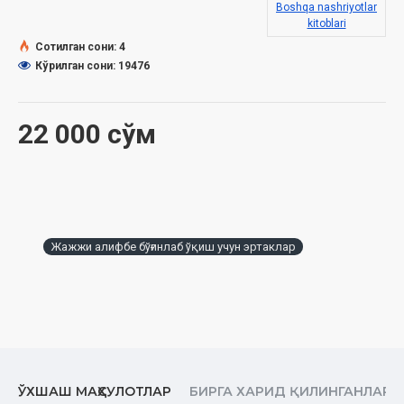
Boshqa nashriyotlar
Muqovasi:
yumshoq
kitoblari
Сотилган сони: 4
Кўрилган сони: 19476
22 000 сўм
Жажжи алифбе бўғинлаб ўқиш учун эртаклар
ЎХШАШ МАҲСУЛОТЛАР
БИРГА ХАРИД ҚИЛИНГАНЛАР