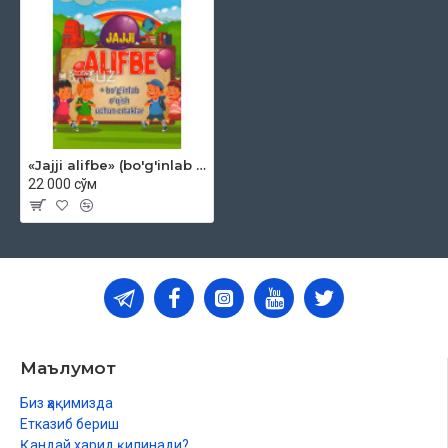
«Jajji alifbe» (bo'g'inlab o'qish uchun ertaklar)
22 000 сўм
Маълумот
Биз ҳақимизда
Етказиб бериш
Қандай харид қилинади?