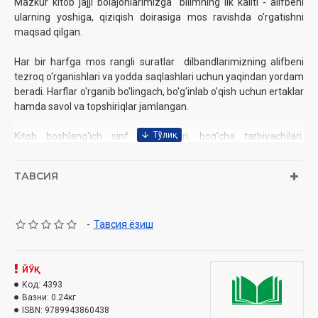
Mazkur kitob jajji bolajonlarimizga bilimning ilk kaliti - alifbeni
ularning yoshiga, qiziqish doirasiga mos ravishda o'rgatishni
maqsad qilgan.
Har bir harfga mos rangli suratlar dilbandlarimizning alifbeni
tezroq o'rganishlari va yodda saqlashlari uchun yaqindan yordam
beradi. Harflar o'rganib bo'lingach, bo'g'inlab o'qish uchun ertaklar
hamda savol va topshiriqlar jamlangan.
Kitob boshlang'ich sinf o'quvchilari, bog'cha tarbiyachilari,
qolaversa, har bir ota-ona uchun yordamchi qo'llanma bo'lib
qoladi, degan umiddamiz.
ТАВСИЯ
-
Тавсия ёзиш
Muallif:
Abdumurod Tilavov
Nashriyoti:
“BEST--BOOK” nashriyoti
Sana:
2022 yil‎
ЙЎҚ
ISBN:
978-9943-8604-3-8‎
Код:
4393
Hajmi:
116 bet‎
Вазни:
0.24кг
O’lchami:
ISBN:
9789943860438‎
84x108 1/16‎