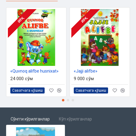
ЙЎҚ
ЙЎҚ
«Quvnoq alifbe husnixat»
«Jajji alifbe»
24 000 сўм
9 000 сўм
Саватчага қўшиш
Саватчага қўшиш
Сўнгги кўрилганлар
Кўп кўрилганлар