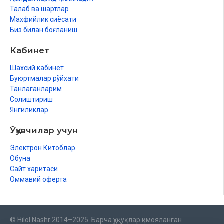
Талаб ва шартлар
Махфийлик сиёсати
Биз билан боғланиш
Кабинет
Шахсий кабинет
Буюртмалар рўйхати
Танлаганларим
Солиштириш
Янгиликлар
Ўқувчилар учун
Электрон Китоблар
Обуна
Сайт харитаси
Оммавий оферта
© Hilol Nashr 2014–2025. Барча ҳуқуқлар ҳимояланган