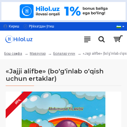
Кириш
Рўйхатдан ўтиш
Мавзулар
Болалар учун
«Jajji alifbe» (bo'g'inlab o'q
Бош саҳифа
«Jajji alifbe» (bo'g'inlab o'qish
uchun ertaklar)
ЙЎҚ