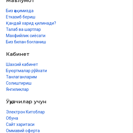
Маълумот
Биз ҳақимизда
Етказиб бериш
Қандай харид қилинади?
Талаб ва шартлар
Махфийлик сиёсати
Биз билан боғланиш
Кабинет
Шахсий кабинет
Буюртмалар рўйхати
Танлаганларим
Солиштириш
Янгиликлар
Ўқувчилар учун
Электрон Китоблар
Обуна
Сайт харитаси
Оммавий оферта