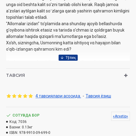
unga oid beshta kalit so'zni tanlab olishi kerak. Raqib jamoa
a'zolari aytilgan kalit soʻzlarga qarab yashirin qahramon kimligini
topishlari talab etiladi.
"Allomalar izidan" to'plamida ana shunday ajoyib bellashuvda
g'oyibona ishtirok etasiz va tarixda o'chmas iz qoldirgan buyuk
allomalar haqida qiziqarli ma'lumotlarga ega bo'lasiz.
Xo'sh, sizningcha, Usmonning katta ishtiyoq να hayajon bilan
o'qib-izlangan qahramoni kim edi?
Nashrga tayyorlovchilar:
Tuba Akbey, Sitora Azizova
Nashriyot:
«Arxetip»
Sana:
2026 yil
ТАВСИЯ
Hajmi:
48 bet
ISBN:
978-9910-09-699-0
Oʻlchami:
17x25 sm
4 тавсиялари асосида.
-
Тавсия ёзиш
Muqovasi:
yumshoq
СОТУВДА БОР
«Arxetip»
Код:
7036
Вазни:
0.13кг
ISBN:
978-9910-09-699-0