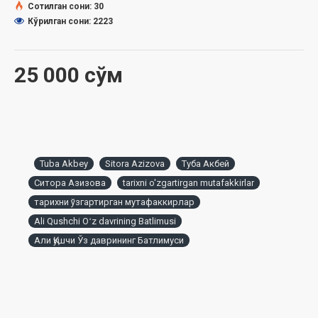
Сотилган сони: 30
Кўрилган сони: 2223
25 000 сўм
Tuba Akbey
Sitora Azizova
Туба Акбей
Ситора Азизова
tarixni o'zgartirgan mutafakkirlar
тарихни ўзгартирган мутафаккирлар
Ali Qushchi Oʻz davrining Batlimusi
Али Қушчи Ўз даврининг Батлимуси