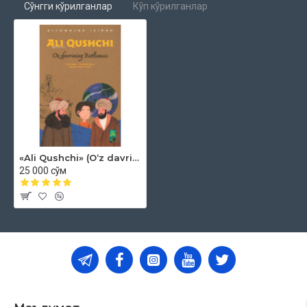
Сўнгги кўрилганлар
Кўп кўрилганлар
«Ali Qushchi» (Oʻz davrining Batlimusi)
25 000 сўм