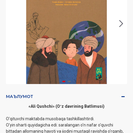
МАЪЛУМОТ
«Ali Qushchi» (Oʻz davrining Batlimusi)
O'qituvchi maktabda musobaqa tashkillashtirdi.
O'yin sharti quyidagicha edi: saralangan o'n nafar o'quvchi
bittadan allomaning hayoti va ijodini mustaqil ravishda o'rganib,