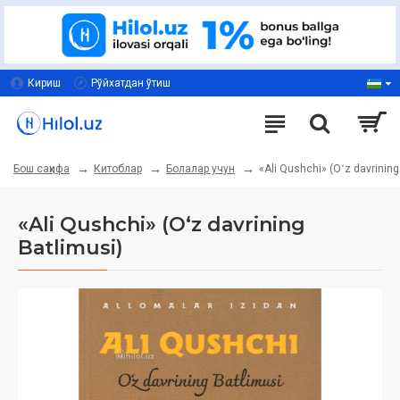
Кириш
Рўйхатдан ўтиш
Китоблар
Болалар учун
«Ali Qushchi» (Oʻz davrining
Бош саҳифа
«Ali Qushchi» (Oʻz davrining
Batlimusi)