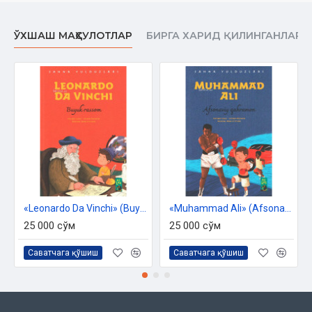
ЎХШАШ МАҲСУЛОТЛАР
БИРГА ХАРИД ҚИЛИНГАНЛАР
«Leonardo Da Vinchi» (Buyuk rassom)
«Muhammad Ali» (Afsonaviy qahramon)
25 000 сўм
25 000 сўм
Саватчага қўшиш
Саватчага қўшиш