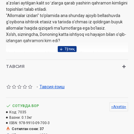
a'zolari aytilgan kalit soʻzlarga qarab yashirin qahramon kimligini
topishlari talab etiladi.
"Allomalar izidan" to'plamida ana shunday ajoyib bellashuvda
g'oyibona ishtirok etasiz va tarixda o'chmas iz qoldirgan buyuk
allomalar haqida qiziqarli ma'lumotlarga ega bo'lasiz.
Xo'sh, sizningcha, Dononing katta ishtiyoq να hayajon bilan o'qib-
izlangan qahramoni kim edi?
Nashrga tayyorlovchilar:
Tuba Akbey, Sitora Azizova
Nashriyot:
«Arxetip»
Sana:
2026 yil
ТАВСИЯ
Hajmi:
48 bet
ISBN:
978-9910-09-700-3
Oʻlchami:
17x25 sm
-
Тавсия ёзиш
Muqovasi:
yumshoq
СОТУВДА БОР
«Arxetip»
Код:
7035
Вазни:
0.13кг
ISBN:
978-9910-09-700-3
Сотилган сони: 37