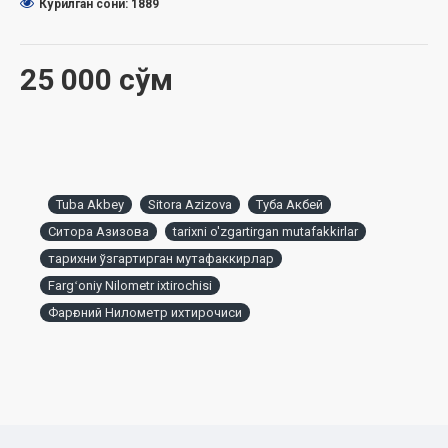
Кўрилган сони: 1889
25 000 сўм
Tuba Akbey
Sitora Azizova
Туба Акбей
Ситора Азизова
tarixni o'zgartirgan mutafakkirlar
тарихни ўзгартирган мутафаккирлар
Fargʻoniy Nilometr ixtirochisi
Фарғоний Нилометр ихтирочиси