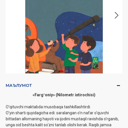
МАЪЛУМОТ
«Fargʻoniy» (Nilometr ixtirochisi)
O'qituvchi maktabda musobaqa tashkillashtirdi.
O'yin sharti quyidagicha edi: saralangan o'n nafar o'quvchi
bittadan allomaning hayoti va ijodini mustaqil ravishda o'rganib,
unga oid beshta kalit so'zni tanlab olishi kerak. Raqib jamoa