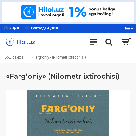
Кириш
Рўйхатдан ўтиш
«Fargʻoniy» (Nilometr ixtirochisi)
Бош саҳифа
«Fargʻoniy» (Nilometr ixtirochisi)