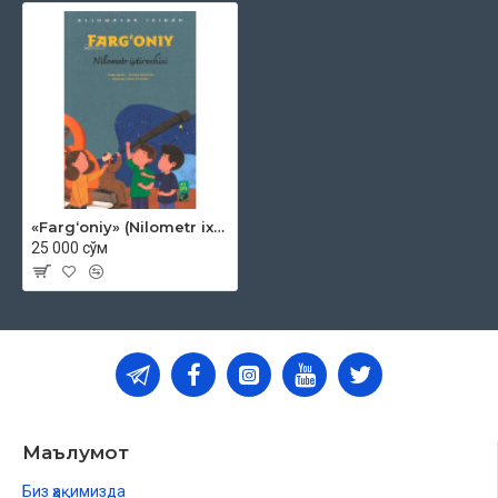
«Fargʻoniy» (Nilometr ixtirochisi)
25 000 сўм
Маълумот
Биз ҳақимизда