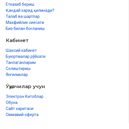
Етказиб бериш
Қандай харид қилинади?
Талаб ва шартлар
Махфийлик сиёсати
Биз билан боғланиш
Кабинет
Шахсий кабинет
Буюртмалар рўйхати
Танлаганларим
Солиштириш
Янгиликлар
Ўқувчилар учун
Электрон Китоблар
Обуна
Сайт харитаси
Оммавий оферта