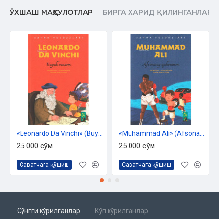
ЎХШАШ МАҲСУЛОТЛАР
БИРГА ХАРИД ҚИЛИНГАНЛАР
«Leonardo Da Vinchi» (Buyuk rassom)
«Muhammad Ali» (Afsonaviy qahramon)
25 000 сўм
25 000 сўм
Саватчага қўшиш
Саватчага қўшиш
Сўнгги кўрилганлар
Кўп кўрилганлар