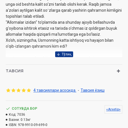
unga oid beshta kalit so'zni tanlab olishi kerak. Raqib jamoa
a'zolari aytilgan kalit soʻzlarga qarab yashirin qahramon kimligini
topishlari talab etiladi.
"Allomalar izidan" to'plamida ana shunday ajoyib bellashuvda
g'oyibona ishtirok etasiz va tarixda o'chmas iz qoldirgan buyuk
allomalar haqida qiziqarli ma'lumotlarga ega bo'lasiz.
Xo'sh, sizningcha, Usmonning katta ishtiyoq να hayajon bilan
o'qib-izlangan qahramoni kim edi?
Nashrga tayyorlovchilar:
Tuba Akbey, Sitora Azizova
Nashriyot:
«Arxetip»
Sana:
2026 yil
ТАВСИЯ
Hajmi:
48 bet
ISBN:
978-9910-09-699-0
Oʻlchami:
17x25 sm
4 тавсиялари асосида.
-
Тавсия ёзиш
Muqovasi:
yumshoq
СОТУВДА БОР
«Arxetip»
Код:
7036
Вазни:
0.13кг
ISBN:
978-9910-09-699-0