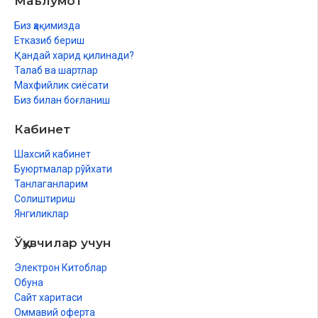
Маълумот
Биз ҳақимизда
Етказиб бериш
Қандай харид қилинади?
Талаб ва шартлар
Махфийлик сиёсати
Биз билан боғланиш
Кабинет
Шахсий кабинет
Буюртмалар рўйхати
Танлаганларим
Солиштириш
Янгиликлар
Ўқувчилар учун
Электрон Китоблар
Обуна
Сайт харитаси
Оммавий оферта