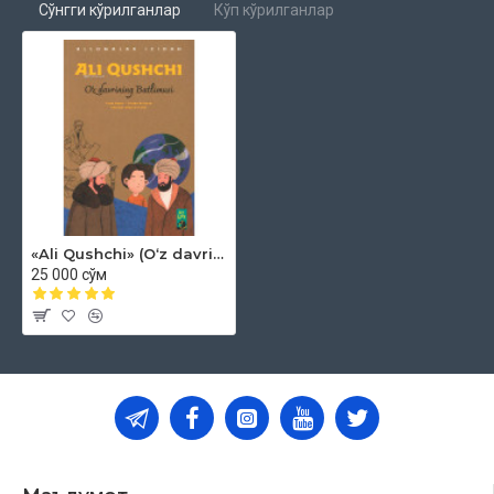
Сўнгги кўрилганлар
Кўп кўрилганлар
«Ali Qushchi» (Oʻz davrining Batlimusi)
25 000 сўм