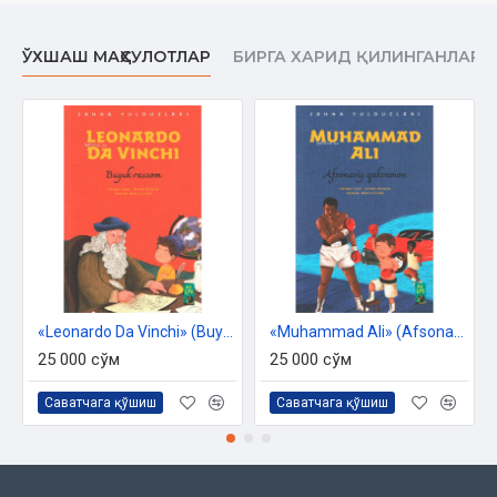
ЎХШАШ МАҲСУЛОТЛАР
БИРГА ХАРИД ҚИЛИНГАНЛАР
«Leonardo Da Vinchi» (Buyuk rassom)
«Muhammad Ali» (Afsonaviy qahramon)
25 000 сўм
25 000 сўм
Саватчага қўшиш
Саватчага қўшиш