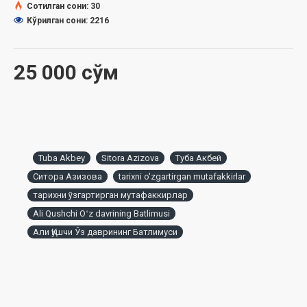
Сотилган сони: 30
Кўрилган сони: 2216
25 000 сўм
Tuba Akbey
Sitora Azizova
Туба Акбей
Ситора Азизова
tarixni o'zgartirgan mutafakkirlar
тарихни ўзгартирган мутафаккирлар
Ali Qushchi Oʻz davrining Batlimusi
Али Қушчи Ўз даврининг Батлимуси