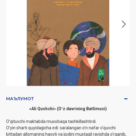
МАЪЛУМОТ
«Ali Qushchi» (Oʻz davrining Batlimusi)
O'qituvchi maktabda musobaqa tashkillashtirdi.
O'yin sharti quyidagicha edi: saralangan o'n nafar o'quvchi
bittadan allomaning hayoti va ijodini mustaqil ravishda o'rganib,