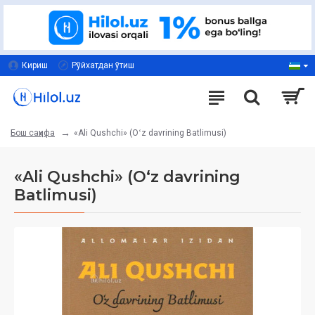
Кириш
Рўйхатдан ўтиш
«Ali Qushchi» (Oʻz davrining Batlimusi)
Бош саҳифа
«Ali Qushchi» (Oʻz davrining
Batlimusi)