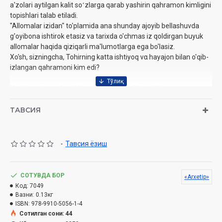
a'zolari aytilgan kalit soʻzlarga qarab yashirin qahramon kimligini
topishlari talab etiladi.
"Allomalar izidan" to'plamida ana shunday ajoyib bellashuvda
g'oyibona ishtirok etasiz va tarixda o'chmas iz qoldirgan buyuk
allomalar haqida qiziqarli ma'lumotlarga ega bo'lasiz.
Xo'sh, sizningcha, Tohirning katta ishtiyoq να hayajon bilan o'qib-
izlangan qahramoni kim edi?
Nashrga tayyorlovchilar:
Tuba Akbey, Sitora Azizova
Nashriyot:
«Arxetip»
Sana:
2026 yil
ТАВСИЯ
Hajmi:
48 bet
ISBN:
978-9910-5056-1-4
Oʻlchami:
17x25 sm
-
Тавсия ёзиш
Muqovasi:
yumshoq
СОТУВДА БОР
«Arxetip»
Код:
7049
Вазни:
0.13кг
ISBN:
978-9910-5056-1-4
Сотилган сони: 44