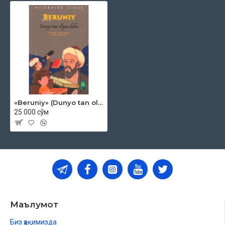
«Beruniy» (Dunyo tan olgan daho)
25 000 сўм
Маълумот
Биз ҳақимизда