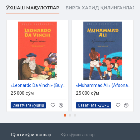
ЎХШАШ МАҲСУЛОТЛАР
БИРГА ХАРИД ҚИЛИНГАНЛАР
«Leonardo Da Vinchi» (Buyuk rassom)
«Muhammad Ali» (Afsonaviy qahramon)
25 000 сўм
25 000 сўм
Саватчага қўшиш
Саватчага қўшиш
Сўнгги кўрилганлар
Кўп кўрилганлар