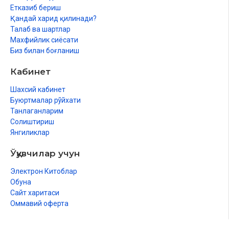
Етказиб бериш
Қандай харид қилинади?
Талаб ва шартлар
Махфийлик сиёсати
Биз билан боғланиш
Кабинет
Шахсий кабинет
Буюртмалар рўйхати
Танлаганларим
Солиштириш
Янгиликлар
Ўқувчилар учун
Электрон Китоблар
Обуна
Сайт харитаси
Оммавий оферта