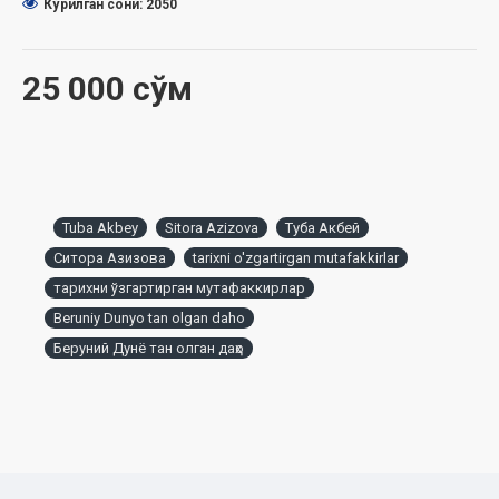
Кўрилган сони: 2050
25 000 сўм
Tuba Akbey
Sitora Azizova
Туба Акбей
Ситора Азизова
tarixni o'zgartirgan mutafakkirlar
тарихни ўзгартирган мутафаккирлар
Beruniy Dunyo tan olgan daho
Беруний Дунё тан олган даҳо