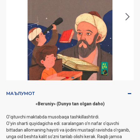
МАЪЛУМОТ
«Beruniy» (Dunyo tan olgan daho)
O'qituvchi maktabda musobaqa tashkillashtirdi.
O'yin sharti quyidagicha edi: saralangan o'n nafar o'quvchi
bittadan allomaning hayoti va ijodini mustaqil ravishda o'rganib,
unga oid beshta kalit so'zni tanlab olishi kerak. Raqib jamoa