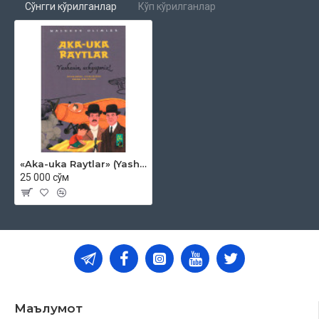
Сўнгги кўрилганлар
Кўп кўрилганлар
«Aka-uka Raytlar» (Yashasin, uchyapmiz!)
25 000 сўм
Маълумот