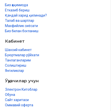
Биз ҳақимизда
Етказиб бериш
Қандай харид қилинади?
Талаб ва шартлар
Махфийлик сиёсати
Биз билан боғланиш
Кабинет
Шахсий кабинет
Буюртмалар рўйхати
Танлаганларим
Солиштириш
Янгиликлар
Ўқувчилар учун
Электрон Китоблар
Обуна
Сайт харитаси
Оммавий оферта