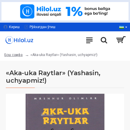
Кириш
Рўйхатдан ўтиш
«Aka-uka Raytlar» (Yashasin, uchyapmiz!)
Бош саҳифа
«Aka-uka Raytlar» (Yashasin,
uchyapmiz!)