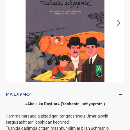
МАЪЛУМОТ
«Aka-uka Raytlar» (Yashasin, uchyapmiz!)
Hamma narsaga qiziqadigan tengdoshingiz Umar ajoyib
sarguzashtlarni boshidan kechiradi.
Tushida qadimda o'tgan mashhur olimlar bilan uchrashib