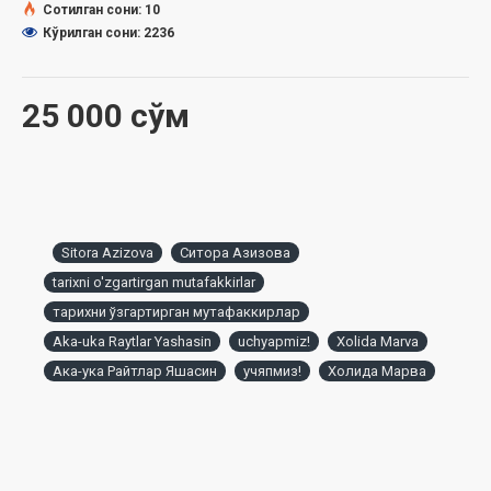
Сотилган сони: 10
Кўрилган сони: 2236
25 000 сўм
Sitora Azizova
Ситора Азизова
tarixni o'zgartirgan mutafakkirlar
тарихни ўзгартирган мутафаккирлар
Aka-uka Raytlar Yashasin
uchyapmiz!
Xolida Marva
Ака-ука Райтлар Яшасин
учяпмиз!
Холида Марва