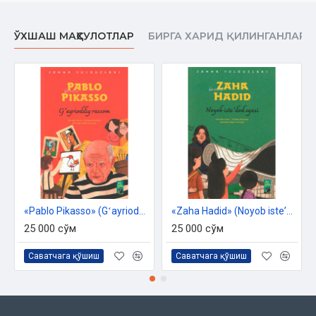
ЎХШАШ МАҲСУЛОТЛАР
БИРГА ХАРИД ҚИЛИНГАНЛАР
«Pablo Pikasso» (Gʻayrioddiy rassom)
«Zaha Hadid» (Noyob isteʼdod egasi)
25 000 сўм
25 000 сўм
Саватчага қўшиш
Саватчага қўшиш