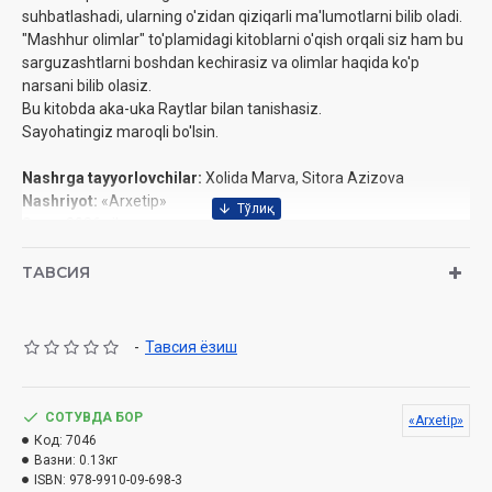
suhbatlashadi, ularning o'zidan qiziqarli ma'lumotlarni bilib oladi.
"Mashhur olimlar" to'plamidagi kitoblarni o'qish orqali siz ham bu
sarguzashtlarni boshdan kechirasiz va olimlar haqida ko'p
narsani bilib olasiz.
Bu kitobda aka-uka Raytlar bilan tanishasiz.
Sayohatingiz maroqli bo'lsin.
Nashrga tayyorlovchilar:
Xolida Marva, Sitora Azizova
Nashriyot:
«Arxetip»
Sana:
2026 yil
Hajmi:
48 bet
ISBN:
978-9910-09-698-3
ТАВСИЯ
Oʻlchami:
17x25 sm
Muqovasi:
yumshoq
-
Тавсия ёзиш
СОТУВДА БОР
«Arxetip»
Код:
7046
Вазни:
0.13кг
ISBN:
978-9910-09-698-3