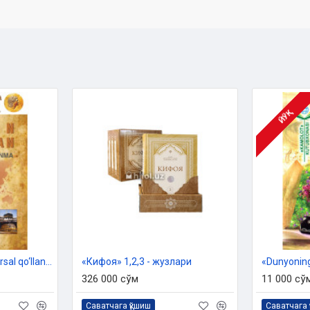
ЙЎҚ
«Jahon tarixidan universal qo‘llanma» ‎
«Кифоя» 1,2,3 - жузлари
«Dunyoning
326 000 сўм
11 000 сў
Саватчага қўшиш
Саватчага 