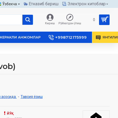
Етказиб бериш
Электрон китоблар
Ўзбекча
0
Кириш
Рўйхатдан ўтиш
+998712175999
КЕРАКЛИ АНЖОМЛАР
ЯНГИЛИ
ob)‎
 асосида.
-
Тавсия ёзиш
ЙЎҚ