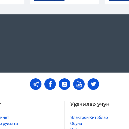
т
Ўқувчилар учун
бинет
Электрон Китоблар
р рўйхати
Обуна