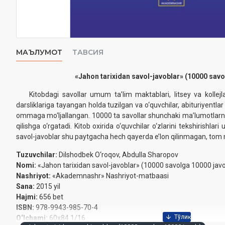
МАЪЛУМОТ
ТАВСИЯ
‎«Jahon tarixidan savol-javoblar» (10000 savo
Kitobdagi savollar umum ta’lim maktablari, litsey va kollejlar
‎‎darsliklariga tayangan holda tuzilgan va o‘quvchilar, abituriyentla
ommaga mo‘ljallangan. 10000 ta savollar shunchaki ma’lumotlarni yo
qilishga o‘rgatadi. Kitob oxirida o‘quvchilar o‘zlarini tekshirishlar
savol-javoblar shu paytgacha hech qayerda e’lon ‎qilinmagan, tom 
Tuzuvchilar:
Dilshodbek O‘roqov, Abdulla Sharopov
Nomi:
«Jahon tarixidan savol-javoblar» (10000 savolga 10000 javo
Nashriyot:
«Akademnashr» Nashriyot-matbaasi
Sana:
2015 yil
Hajmi:
656 bet
ISBN:
978-9943-985-70-4‎
O‘lchami:
60x84 1/16‎