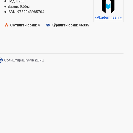
Код:
0280
Вазни:
0.55кг
ISBN:
9789943985704
«Akademnashr»
Сотилган сони: 4
Кўрилган сони: 46335
Солиштириш учун қўшиш