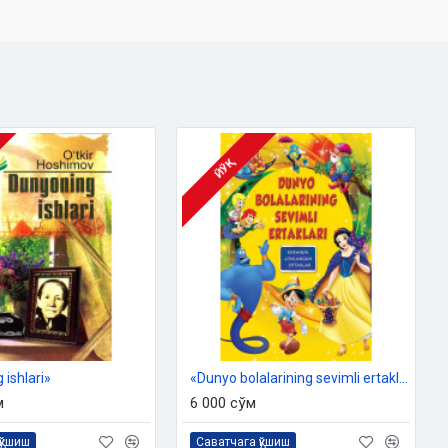
ЙЎҚ
 ishlari»
«Dunyo bolalarining sevimli ertaklari» (Ekranda jonlangan ertaklar)
м
6 000 сўм
қўшиш
Саватчага қўшиш