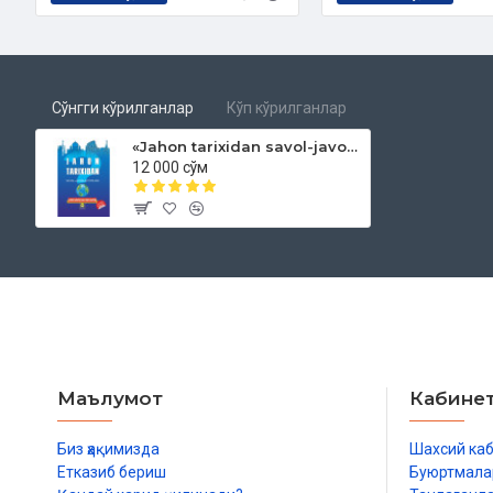
Сўнгги кўрилганлар
Кўп кўрилганлар
«Jahon tarixidan savol-javoblar» (10000 savolga 10000 javob)‎
12 000 сўм
Маълумот
Кабине
Биз ҳақимизда
Шахсий ка
Етказиб бериш
Буюртмала