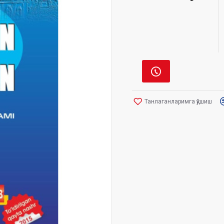
Танлаганларимга қўшиш