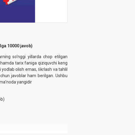
lga 10000 javob)‎
ning so‘nggi yillarda chop etilgan
r hamda tarix faniga qiziquvchi ‎‎keng
dlab olish ‎emas, ‎ﬁkrlash va tahlil
i ‎uchun javoblar ‎ham berilgan. Ushbu
ma’noda ‎yangidir
b)‎