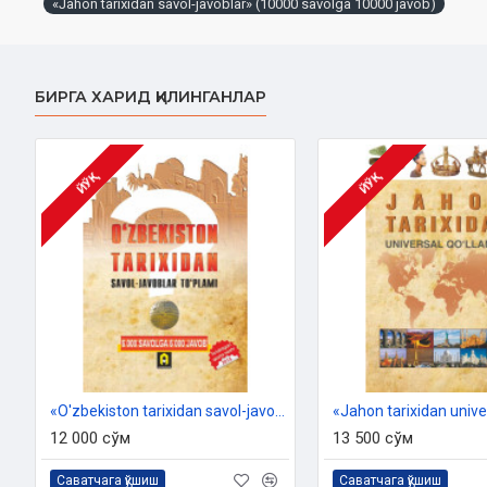
«Jahon tarixidan savol-javoblar» (10000 savolga 10000 javob)‎
Muqovasi:
Yumshoq
БИРГА ХАРИД ҚИЛИНГАНЛАР
ЙЎҚ
ЙЎҚ
«O'zbekiston tarixidan savol-javoblar» (10000 savolga 10000 javob)‎
12 000 сўм
13 500 сўм
Саватчага қўшиш
Саватчага қўшиш