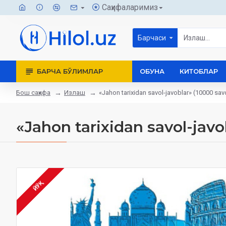
Саҳифаларимиз
Барчаси
БАРЧА БЎЛИМЛАР
ОБУНА
КИТОБЛАР
Бош саҳифа
Излаш
«Jahon tarixidan savol-javoblar» (10000 sav
«Jahon tarixidan savol-javo
ЙЎҚ