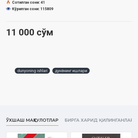
Qissa
Сотилган сони: 41
Dunyoning ishlari
Кўрилган сони: 115809
Hikoyalar
Yanga
11 000 сўм
Tasodif
Hotam-xasisning xazinasi
Quyosh tarozisi
Muhabbat
Urushning so’ngi qurboni
dunyoning ishlari
дунёнинг ишлари
ЎХШАШ МАҲСУЛОТЛАР
БИРГА ХАРИД ҚИЛИНГАНЛАР