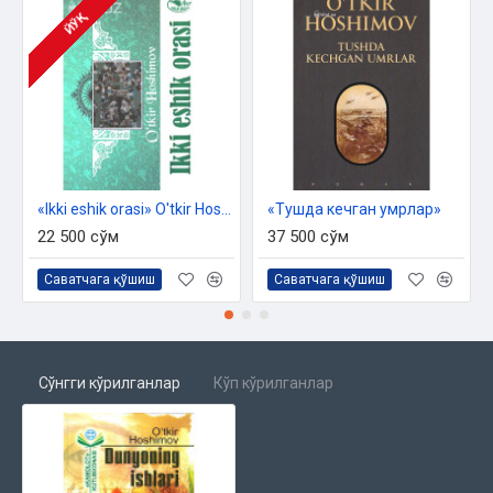
ЙЎҚ
«Ikki eshik orasi» O'tkir Hoshimov
«Тушда кечган умрлар»
22 500 сўм
37 500 сўм
Саватчага қўшиш
Саватчага қўшиш
Сўнгги кўрилганлар
Кўп кўрилганлар