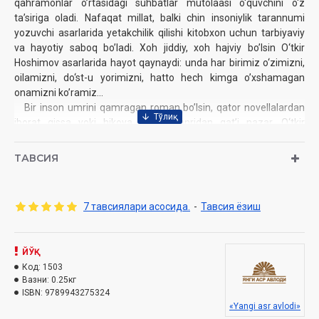
qahramonlar o’rtasidagi suhbatlar mutolaasi o‘quvchini o‘z
ta’siriga oladi. Nafaqat millat, balki chin insoniylik tarannumi
yozuvchi asarlarida yetakchilik qilishi kitobxon uchun tarbiyaviy
va hayotiy saboq bo’ladi. Xoh jiddiy, xoh hajviy bo’lsin O‘tkir
Hoshimov asarlarida hayot qaynaydi: unda har birimiz o‘zimizni,
oilamizni, do‘st-u yorimizni, hatto hech kimga o’xshamagan
onamizni ko’ramiz...
Bir inson umrini qamragan roman bo’lsin, qator novellalardan
iborat qissa yoki hikoya bo’lsin, janridan qat’i nazar, O‘tkir
Hoshimov asarlarida dunyoning ishlari mujassam. Mutolaa har
qanday o‘quvchi uchun katta hayotiy xulosa berishiga ishonamiz.
ТАВСИЯ
Muallif:
O‘tkir Hoshimov
Nashriyot:
«Yangi asr avlodi»
7 тавсиялари асосида.
-
Тавсия ёзиш
Sana:
2019 yil
Hajmi:
336 bet
ISBN:
978-9943-27-532-4
O‘lchami:
ЙЎҚ
84×108 1/32
Muqovasi:
Код:
1503
yumshoq
Вазни:
0.25кг
Mundarija
ISBN:
9789943275324
«Yangi asr avlodi»