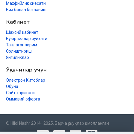
Махфийлик сиёсати
Биз билан боғланиш
Кабинет
Шахсий кабинет
Буюртмалар рўйхати
Танлаганларим
Солиштириш
Янгиликлар
Ўқувчилар учун
Электрон Китоблар
Обуна
Сайт харитаси
Оммавий оферта
© Hilol Nashr 2014–2025. Барча ҳуқуқлар ҳимояланган