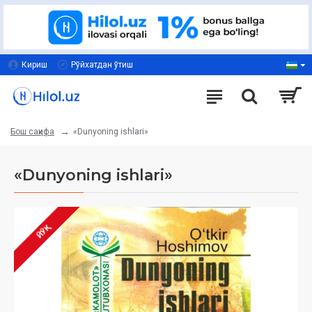
Кириш
Рўйхатдан ўтиш
«Dunyoning ishlari»
Бош саҳифа
«Dunyoning ishlari»
ЙЎҚ