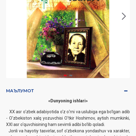
МАЪЛУМОТ
«Dunyoning ishlari»
XX asr o‘zbek adabiyotida o‘z о‘rni va uslubiga ega bo’lgan adib
- O'zbekiston xalq yozuvchisi O‘tkir Hoshimov, aytish mumkinki,
XXI asr o‘quvchisining ham sevimli adibi bo’lib qoladi.
Jonli va hayotiy tasvirlar, sof o'zbekona yondashuv va xarakter,