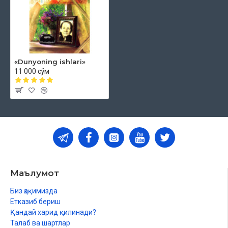
«Dunyoning ishlari»
11 000 сўм
Маълумот
Биз ҳақимизда
Етказиб бериш
Қандай харид қилинади?
Талаб ва шартлар