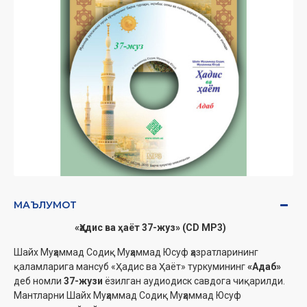
МАЪЛУМОТ
«Ҳадис ва ҳаёт 37-жуз» (CD МР3)
Шайх Муҳаммад Содиқ Муҳаммад Юсуф ҳазратларининг
қаламларига мансуб «Ҳадис ва Ҳаёт» туркумининг
«Адаб»
деб номли
37-жузи
ёзилган аудиодиск савдога чиқарилди.
Мантларни Шайх Муҳаммад Содиқ Муҳаммад Юсуф