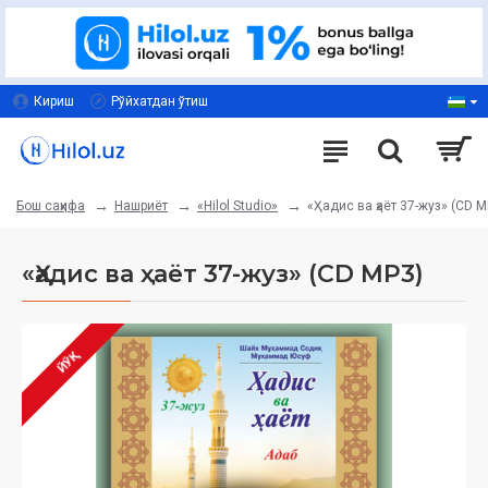
Кириш
Рўйхатдан ўтиш
Нашриёт
«Hilol Studio»
«Ҳадис ва ҳаёт 37-жуз» (CD М
Бош саҳифа
«Ҳадис ва ҳаёт 37-жуз» (CD МР3)
ЙЎҚ