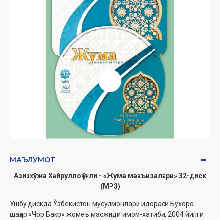
МАЪЛУМОТ
Азизхўжа Хайруллоҳ ўғли - «Жума мавъизалари» 32-диск
(МР3)
Ушбу дискда Ўзбекистон мусулмонлари идораси Бухоро
шаҳар «Чор Бакр» жомеъ масжиди имом-хатиби, 2004 йилги