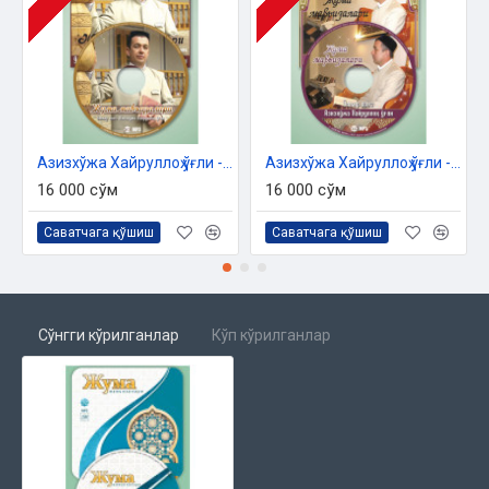
Азизхўжа Хайруллоҳ ўғли - «Жумъа мавъизалари» 10-диск (МР3)
Азизхўжа Хайруллоҳ ўғли - «Жумъа мавъизалари» 11-диск (МР3)
16 000 сўм
16 000 сўм
Саватчага қўшиш
Саватчага қўшиш
Сўнгги кўрилганлар
Кўп кўрилганлар