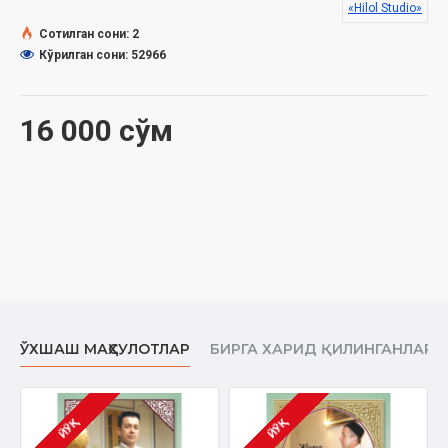
Сана:
2017 йил
«Hilol Studio»
Ҳажми:
442 дақиқа
Сотилган сони: 2
Кўрилган сони: 52966
16 000 сўм
ЎХШАШ МАҲСУЛОТЛАР
БИРГА ХАРИД ҚИЛИНГАНЛАР
ЙЎҚ
ЙЎҚ