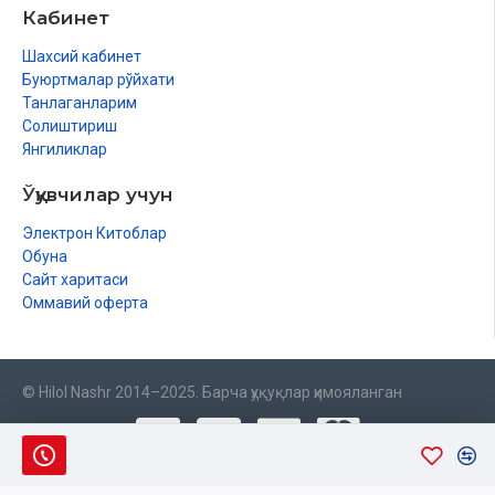
Кабинет
Шахсий кабинет
Буюртмалар рўйхати
Танлаганларим
Солиштириш
Янгиликлар
Ўқувчилар учун
Электрон Китоблар
Обуна
Сайт харитаси
Оммавий оферта
© Hilol Nashr 2014–2025. Барча ҳуқуқлар ҳимояланган