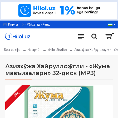
Кириш
Рўйхатдан ўтиш
Нашриёт
«Hilol Studio»
Азизхўжа Хайруллоҳ ўғли - 
Бош саҳифа
Азизхўжа Хайруллоҳ ўғли - «Жума
мавъизалари» 32-диск (МР3)
ЙЎҚ