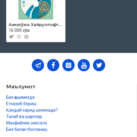
Азизхўжа Хайруллоҳ ўғли - «Жума мавъизалари» 32-диск (МР3)
16 000 сўм
Маълумот
Биз ҳақимизда
Етказиб бериш
Қандай харид қилинади?
Талаб ва шартлар
Махфийлик сиёсати
Биз билан боғланиш