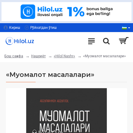
Кириш
Рўйхатдан ўтиш
Нашриёт
«Hilol Nashr»
«Муомалот масалалари»
Бош саҳифа
«Муомалот масалалари»