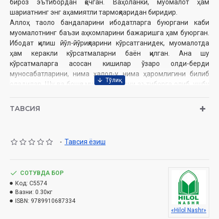
бироз эътибордан қочган. Ваҳоланки, муомалот ҳам
шариатнинг энг аҳамиятли тармоқларидан биридир.
Аллоҳ таоло бандаларини ибодатларга буюргани каби
муомалотнинг баъзи аҳкомларини бажаришга ҳам буюрган.
Ибодат қилиш йўл-йўриқларини кўрсатганидек, муомалотда
ҳам керакли кўрсатмаларни баён қилган. Ана шу
кўрсатмаларга асосан кишилар ўзаро олди-берди
муносабатларини, нима ҳалол-у нима ҳаромлигини билиб
оладилар. Шу ва бошқа мулоҳазаларни эътиборга олиб, ушбу
мавзуда мўъжаз бир китоб ёзишга ва унда муомалот
масалаларини бошланғич қисмидан то охирига қадар содда
ТАВСИЯ
услубда савол-жавоб шаклида ёритиб беришга қарор қилдик.
Китобда ихтиёр қилинган савол-жавоб услубида аввал ўша
масалада нечта тармоқ ёки тушунчалар борлиги санаб
-
Тавсия ёзиш
ўтилади, кейин эса бирин-кетин унинг баёни келади. Айрим
саволдаги жавоб истилохлар келтириш кўринишида келади,
кейинги савол-жавобларда ёки саҳифа остидаги изоҳларда
СОТУВДА БОР
унинг тушунчаси ёки батафсил баёни келган бўлади.
Код:
C5574
Китобимизни «Муомалот масалалари» деб номлаб, уни
Вазни:
0.30кг
силсилавий қилишни ният қилдик.
ISBN:
9789910687334
«Hilol Nashr»