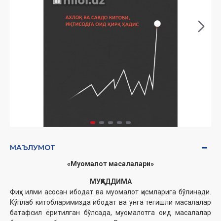
МАЪЛУМОТ
«Муомалот масалалари»
МУҚАДДИМА
Фиқҳ илми асосан ибодат ва муомалот қисмларига бўлинади.
Кўплаб китобларимизда ибодат ва унга тегишли масалалар
батафсил ёритилган бўлсада, муомалотга оид масалалар