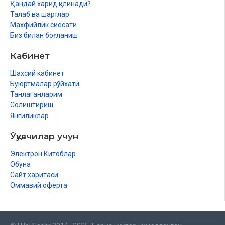
топшира оладиган бўлиши
Қандай харид қилинади?
Савдода қабз масаласи (товарга тегишли шарт)
Талаб ва шартлар
Салам савдоси
Махфийлик сиёсати
Муробаҳа савдоси
Биз билан боғланиш
Бир савдода икки савдо қилиш (савдо шартлари)
Кабинет
Савдо устига савдо (макруҳ савдолар)
Нажаш савдоси (макруҳ савдолар)
Шахсий кабинет
Кўп қасам ичмаслик (макруҳ савдолар)
Буюртмалар рўйхати
Товарнинг айбини беркитиш
Танлаганларим
Ийна савдоси
Солиштириш
Қарз
Янгиликлар
Омонат
Пора ҳақида
Ўқувчилар учун
Ижара
Фойдаланилган адабиётлар рўйхати
Электрон Китоблар
Обуна
Сайт харитаси
Оммавий оферта