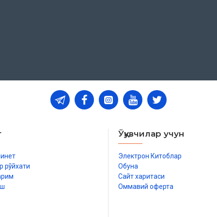
т
Ўқувчилар учун
бинет
Электрон Китоблар
р рўйхати
Обуна
арим
Сайт харитаси
иш
Оммавий оферта
р