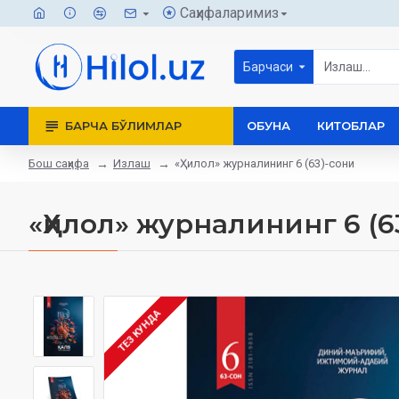
Саҳифаларимиз
Барчаси
БАРЧА БЎЛИМЛАР
ОБУНА
КИТОБЛАР
Бош саҳифа
Излаш
«Ҳилол» журналининг 6 (63)-сони
«Ҳилол» журналининг 6 (6
ТЕЗ КУНДА