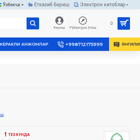
Етказиб бериш
Электрон китоблар
Ўзбекча
0
Кириш
Рўйхатдан ўтиш
+998712175999
КЕРАКЛИ АНЖОМЛАР
ЯНГИЛИ
иш
ТЕЗ КУНДА