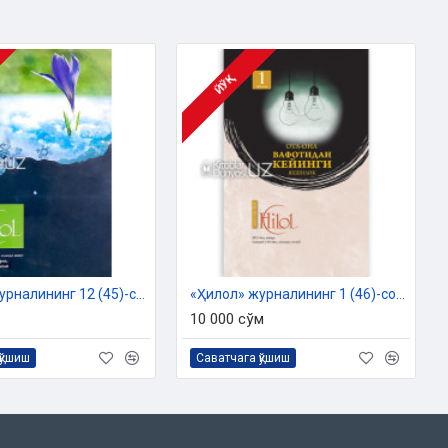
ЙЎҚ
«Ҳилол» журналининг 12 (45)-сони
«Ҳилол» журналининг 1 (46)-сони
10 000 сўм
қўшиш
Саватчага қўшиш