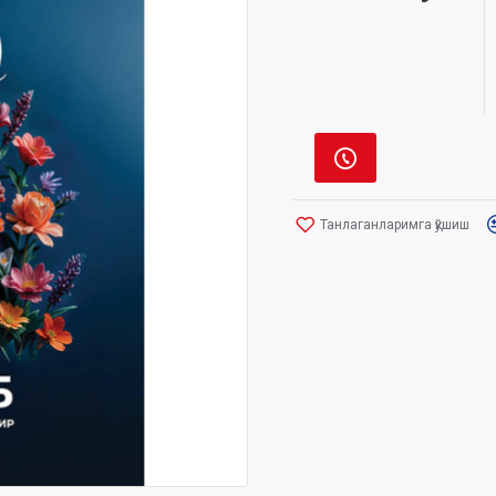
Танлаганларимга қўшиш