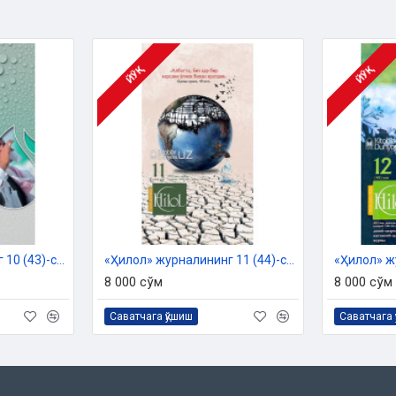
ЙЎҚ
ЙЎҚ
«Ҳилол» журналининг 10 (43)-сони
«Ҳилол» журналининг 11 (44)-сони
8 000 сўм
8 000 сўм
Саватчага қўшиш
Саватчага 