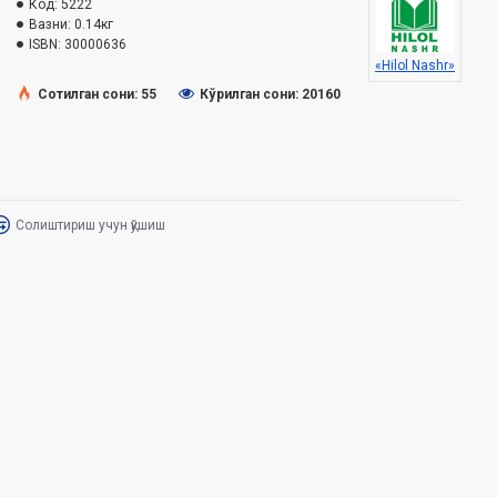
Код:
5222
Вазни:
0.14кг
ISBN:
30000636
«Hilol Nashr»
Сотилган сони: 55
Кўрилган сони: 20160
Солиштириш учун қўшиш