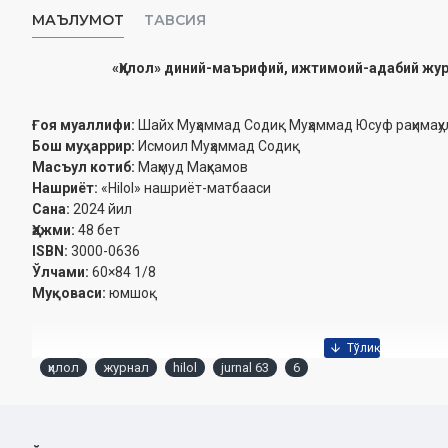
МАЪЛУМОТ
ТАВСИЯ
«Ҳилол» диний-маърифий, ижтимоий-адабий журн
Ғоя муаллифи:
Шайх Муҳаммад Содиқ Муҳаммад Юсуф раҳимаҳул
Бош муҳаррир:
Исмоил Муҳаммад Содиқ
Масъул котиб:
Маҳмуд Маҳкамов
Нашриёт:
«Hilol» нашриёт-матбааси‎
Сана:
2024 йил
Ҳажми:
48 бет‎
ISBN:
3000-0636
Ўлчами:
60×84 1/8
Муқоваси:
юмшоқ
Ўзбекистон Республикаси Вазирлар Маҳкамаси ҳузуридаги
ҳилол
журнал
hilol
jurnal 63
6
2024 йил 24 сентябрдаги 03-07/5797-хулосаси
Эслатиб ўтамиз, журналга обуна хизмати бор: