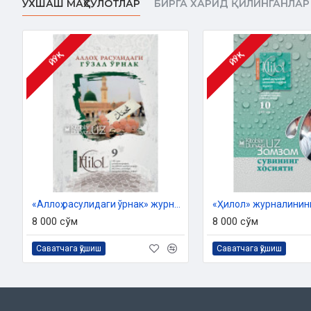
ЎХШАШ МАҲСУЛОТЛАР
БИРГА ХАРИД ҚИЛИНГАНЛАР
Обуна бўлиш
ЙЎҚ
ЙЎҚ
Ушбу сонда
Тафсир
Сув ила экинларни чиқардик
Ҳадис шарҳи
Ориятни эгасига қайтаринг
Фиқҳ
«Аллоҳ расулидаги ўрнак» журнали («Ҳилол», 9(42)-сони)
Сафар дуолари
8 000 сўм
8 000 сўм
Асмои Ҳусно
Саватчага қўшиш
Саватчага қўшиш
Ал-Қаҳҳор
Хислатли ҳикматлар
Қалб жисм подшоҳидир