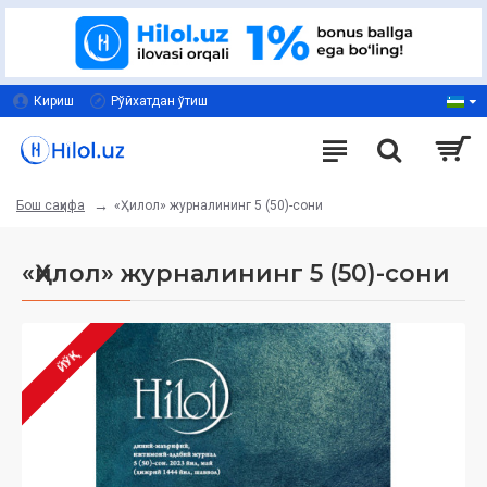
Кириш
Рўйхатдан ўтиш
«Ҳилол» журналининг 5 (50)-сони
Бош саҳифа
«Ҳилол» журналининг 5 (50)-сони
ЙЎҚ