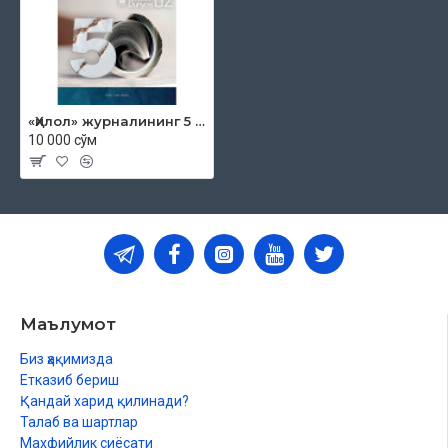
«Ҳилол» журналининг 5 (50)-сони
10 000 сўм
Маълумот
Биз ҳақимизда
Етказиб бериш
Қандай харид қилинади?
Талаб ва шартлар
Махфийлик сиёсати