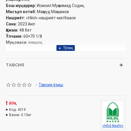
Бош муҳаррир:
Исмоил Муҳаммад Содиқ
Масъул котиб:
Маҳмуд Маҳкамов
Нашриёт:
«Hilol» нашриёт-матбааси‎
Сана:
2023 йил
Ҳажми:
48 бет‎
Ўлчами:
60×70 1/8
Муқоваси:
юмшоқ
РУҲИЙ ТАЖРИБАЛАР
ТАВСИЯ
Муваффақият сири
ИЛМ ДАРҒАЛАРИ
-
Тавсия ёзиш
Умматнинг чироғи
ВАСИЯТ
ЙЎҚ
Код:
4319
Мазҳаблар – Ислом хизматида
Вазни:
0.15кг
МУЛОҲАЗА
«Hilol Nashr»