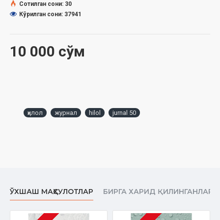
Пайғамбаримиз
Сотилган сони: 30
Кўрилган сони: 37941
уйимизга келсалар...
МЎЪЖИЗА
10 000 сўм
Фаранг хонимнинг шукронаси
Обуна бўлиш
ҳилол
журнал
hilol
jurnal 50
ЎХШАШ МАҲСУЛОТЛАР
БИРГА ХАРИД ҚИЛИНГАНЛАР