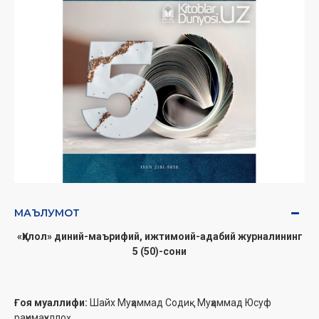
МАЪЛУМОТ
«Ҳилол» диний-маърифий, ижтимоий-адабий журналининг
5 (50)-сони
Ғоя муаллифи:
Шайх Муҳаммад Содиқ Муҳаммад Юсуф
раҳимаҳуллоҳ