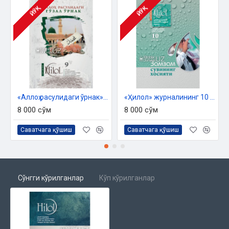
ЙЎҚ
ЙЎҚ
«Аллоҳ расулидаги ўрнак» журнали («Ҳилол», 9(42)-сони)
«Ҳилол» журналининг 10 (43)-сони
8 000 сўм
8 000 сўм
Саватчага қўшиш
Саватчага қўшиш
Сўнгги кўрилганлар
Кўп кўрилганлар