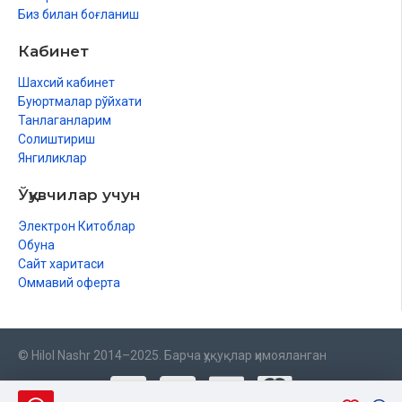
Биз билан боғланиш
Кабинет
Шахсий кабинет
Буюртмалар рўйхати
Танлаганларим
Солиштириш
Янгиликлар
Ўқувчилар учун
Электрон Китоблар
Обуна
Сайт харитаси
Оммавий оферта
© Hilol Nashr 2014–2025. Барча ҳуқуқлар ҳимояланган