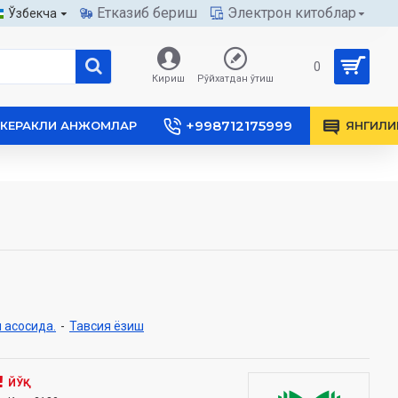
Етказиб бериш
Электрон китоблар
Ўзбекча
0
Кириш
Рўйхатдан ўтиш
+998712175999
КЕРАКЛИ АНЖОМЛАР
ЯНГИЛИ
 асосида.
-
Тавсия ёзиш
ЙЎҚ