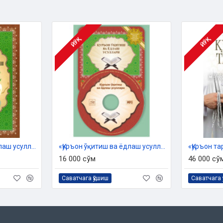
 Дин ишлари бўйича қўмитанинг
и асосида тайёрланди.
ЙЎҚ
ЙЎҚ
«Қуръон ўқитиш ва ёдлаш усуллари»
«Қуръон ўқитиш ва ёдлаш усуллари» (CD MP3)
«Қуръон та
16 000 сўм
46 000 сў
Саватчага қўшиш
Саватчага 
ганлар?