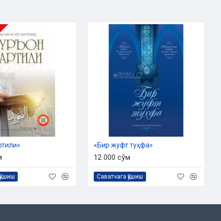
ртили»
«Бир жуфт туҳфа»
м
12 000 сўм
қўшиш
Саватчага қўшиш