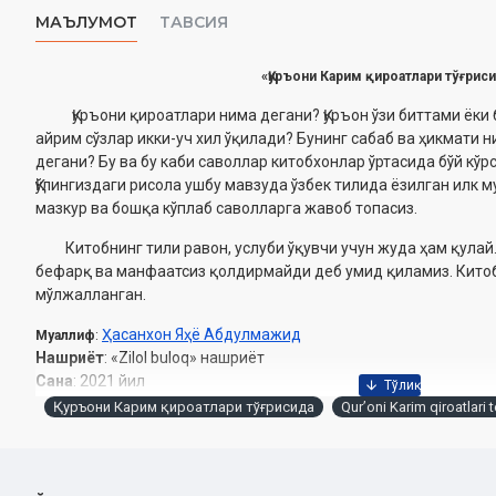
МАЪЛУМОТ
ТАВСИЯ
«Қуръони Карим қироатлари тўғрис
Қуръони қироатлари нима дегани? Қуръон ўзи биттами ёки б
айрим сўзлар икки-уч хил ўқилади? Бунинг сабаб ва ҳикмати н
дегани? Бу ва бу каби саволлар китобхонлар ўртасида бўй кўр
Қўлингиздаги рисола ушбу мавзуда ўзбек тилида ёзилган илк м
мазкур ва бошқа кўплаб саволларга жавоб топасиз.
Китобнинг тили равон, услуби ўқувчи учун жуда ҳам қулай
бефарқ ва манфаатсиз қолдирмайди деб умид қиламиз. Китоб
мўлжалланган.
Ҳасанхон Яҳё Абдулмажид
Муаллиф
:
Нашриёт
: «Zilol buloq» нашриёт
Сана
: 2021 йил
Ҳажми
: 44 бет
Қуръони Карим қироатлари тўғрисида
Qurʼoni Karim qiroatlari t
ISBN
: 978-9943-7780-0-9
Ўлчами
: 60×84 1/16
Муқоваси:
юмшоқ