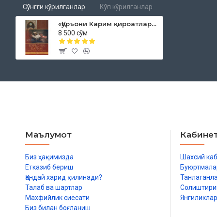
Қироат асослари
Сўнгги кўрилганлар
Кўп кўрилганлар
Қироат турлари
«Қуръони Карим қироатлари тўғрисида»
8 500 сўм
Мутавотир қироатларнинг ҳукми
Мутавотир қироатларни бир-бирига аралаштириб ўқиш мумк
Қироатлар хилма-хиллигининг ҳикматлари
Хотима ўринда
Маълумот
Кабине
Биз ҳақимизда
Шахсий ка
Етказиб бериш
Буюртмала
Қандай харид қилинади?
Танлаганл
Талаб ва шартлар
Солиштир
Махфийлик сиёсати
Янгиликла
Биз билан боғланиш