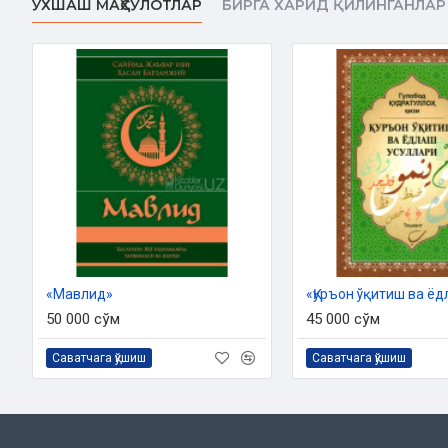
ЎХШАШ МАҲСУЛОТЛАР
БИРГА ХАРИД ҚИЛИНГАНЛАР
Ўзбекистон Республикаси Вазирлар Маҳкамаси ҳузуридаги
2021 йил 11 ноябрдаги 03-07/6920-сонли хулосас
Мундарижа
Қуръони Карим тўғрисида
Тарихга бир назар
Қуръон ва қироатлар
Етти ва ўн қироат тушунчаси
Нима учун қироатлар ўнта?
«Мавлид»
Ҳозир ҳам бирор қироат яратиш мумкинми?
50 000 сўм
45 000 сўм
Қироат, ривоят, тариқа ва ҳарф
Саватчага қўшиш
Саватчага қўшиш
Набий алайҳиссалом мазкур қироатларнинг қайси бирида ўқи
Қироатларнинг қай бири афзалроқ?