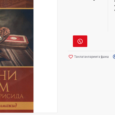
Танлаганларимга қўшиш