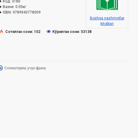
Код:
3180
Вазни:
0.05кг
ISBN:
9789943778009
Boshqa nashriyotlar
kitoblari
Сотилган сони: 102
Кўрилган сони: 53138
Солиштириш учун қўшиш