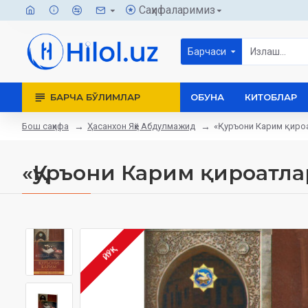
Саҳифаларимиз
Барчаси
БАРЧА БЎЛИМЛАР
ОБУНА
КИТОБЛАР
Бош саҳифа
Ҳасанхон Яҳё Абдулмажид
«Қуръони Карим қиро
«Қуръони Карим қироатла
ЙЎҚ