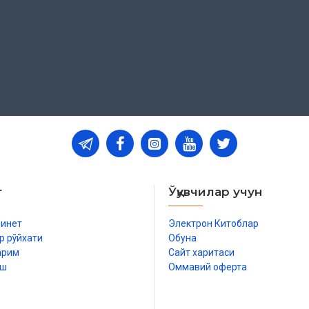
инми?
т
Ўқувчилар учун
бинет
Электрон Китоблар
р рўйхати
Обуна
арим
Сайт харитаси
иш
Оммавий оферта
р