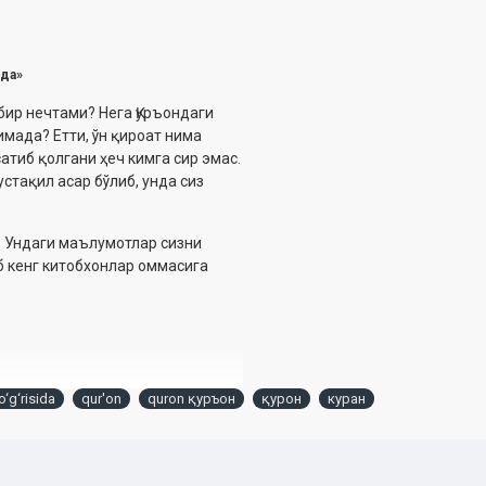
ида»
ир нечтами? Нега Қуръондаги
имада? Етти, ўн қироат нима
сатиб қолгани ҳеч кимга сир эмас.
устақил асар бўлиб, унда сиз
. Ундаги маълумотлар сизни
 кенг китобхонлар оммасига
o‘g‘risida
qur'on
quron қуръон
қурон
куран