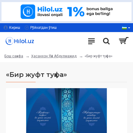
Кириш
Рўйхатдан ўтиш
Ҳасанхон Яҳё Абдулмажид
«Бир жуфт туҳфа»
Бош саҳифа
«Бир жуфт туҳфа»