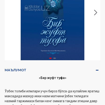
МАЪЛУМОТ
«Бир жуфт туҳфа»
Ўзбек толиби илмлари учун бироз бўлса-да кулайлик яратиш
максадида мазкур икки назм матнини ўзбек тилидаги
назмий таржимаси билан кенг оммага такдим этишни давр