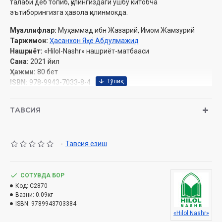
талаби деб топиб, қўлингиздаги ушбу китобча
эътиборингизга ҳавола қилинмокда.
Муаллифлар:
Муҳаммад ибн Жазарий, Имом Жамзурий
Таржимон:
Ҳасанхон Яҳё Абдулмажид
Нашриёт:
«Hilol-Nashr» нашриёт-матбааси
Сана:
2021 йил
Ҳажми:
80 бет
ISBN:
978-9943-7033-8-4
Бичими:
84×108 1/32
Муқоваси:
юмшоқ
ТАВСИЯ
Ўзбекистон Республикаси Вазирлар Маҳкамаси ҳузуридаги
-
Тавсия ёзиш
Дин ишлари бўйича қўмитанинг 2021 йилдаги 03-07/2545-
рақамли хулосаси асосида чоп этилди.
СОТУВДА БОР
Код:
C2870
بِسۡمِ اللَّهِ الرَّحۡمَٰنِ الرَّحِيمِ
.
Вазни:
0.09кг
ISBN:
9789943703384
СЎЗБОШИ
«Hilol Nashr»