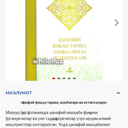
МАЪЛУМОТ
«Ҳанафий фиқҳи тарихи, манбалари
ва истилоҳлари»
Мазкур ўқув қўлланмада ҳанафий мазҳаби фиқҳини
ўрганувчилар ва уни тадқиқ қилувчилар учун муҳим илмий
маълумотлар келтирилган. Унда ҳанафий мазҳабининг