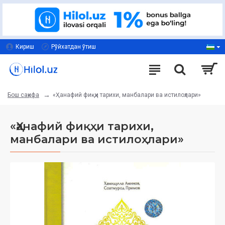
Кириш
Рўйхатдан ўтиш
«Ҳанафий фиқҳи тарихи, манбалари ва истилоҳлари»
Бош саҳифа
«Ҳанафий фиқҳи тарихи,
манбалари ва истилоҳлари»