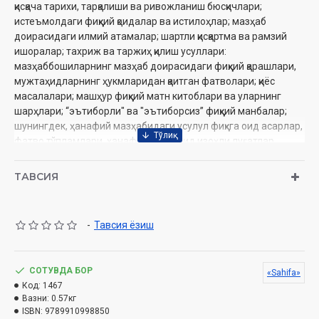
қисқача тарихи, тарқалиши ва ривожланиш бюсқичлари;
истеъмолдаги фиқҳий қоидалар ва истилоҳлар; мазҳаб
доирасидаги илмий атамалар; шартли қисқартма ва рамзий
ишоралар; тахриж ва таржиҳ қилиш усуллари:
мазҳаббошиларнинг мазҳаб доирасидаги фиқҳий қарашлари,
мужтаҳидларнинг ҳукмларидан қаитган фатволари; қиёс
масалалари; машҳур фиқҳий матн китоблари ва уларнинг
шарҳлари; “эътиборли" ва "эътиборсиз” фиқҳий манбалар;
шунингдек, ҳанафий мазҳабидаги усулул фиқҳга оид асарлар,
фатво тўпламлари, ҳанафийликка оид изоҳли луғатлар,
ҳачафийлар табақот ва таржимаи ҳолларига оид манбалар;
255 нафар фақиҳнинг нисба, лақаб ва куняси; уларнинг қисқача
ТАВСИЯ
таржимаи ҳоли; бир хил номдаги мазҳабларга оид асарлар,
шунингдек, бир хил исми шарифдаги турли мазҳабга мансуб
фақиҳлар; ҳанафий мазҳаби ривожига ҳисса қўшган илк
-
Тавсия ёзиш
қозилар, Мадинаи мунаввараншнг етти нафар фақиҳи; қадим
Бухоронинг етти нафар қозиси; ҳанафий мазҳабидаги ўлчов
бирликларининг изоҳлари каби янгидан-янги маълумотлар
СОТУВДА БОР
«Sahifa»
ёритилган.
Код:
1467
Вазни:
0.57кг
Ушбу илмий китоб ҳанафийлик фиқҳи билан қизиқувчилар,
ISBN:
9789910998850
изланувчилар ва тадқиқотчилар учуч мўлжалланган.