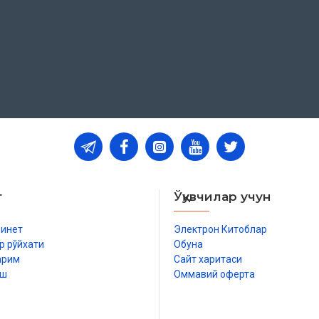
т
Ўқувчилар учун
бинет
Электрон Китоблар
я қилиш
р рўйхати
Обуна
арим
Сайт харитаси
иш
Оммавий оферта
р