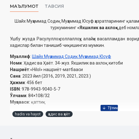
МАЪЛУМОТ
ТАВСИЯ
Шайх Муҳаммад Содиқ Муҳаммад Юсуф ҳазратларининг қалам
туркумининг
«Яхшилик ва ахлоқ»
деб номла
Ушбу жузда Расулуллоҳ соллаллоҳу алайҳи васалламдан вори
хадислар билан танишиб чиқишингиз мумкин.
Муаллиф
:
Шайх Муҳаммад Содиқ Муҳаммад Юсуф
Номи
: Ҳадис ва Ҳаёт. 34-жуз. Яхшилик ва ахлоқ китоби
Нашриёт
:«Нilol» нашриёт-матбааси
Сана
: 2023 йил (2016, 2019, 2021, 2023.)
Ҳажми
: 456 бет
ISBN
: 978-9943-9040-5-7
Ўлчами
: 84×108/32
Муқоваси:
қаттиқ
Ушбу китобниниг электрон нашри ҳам бор. Уни ўқиш учун сизга
hadis va hayot
ҳадис ва ҳаёт
бўлади:
Электрон ўқиш