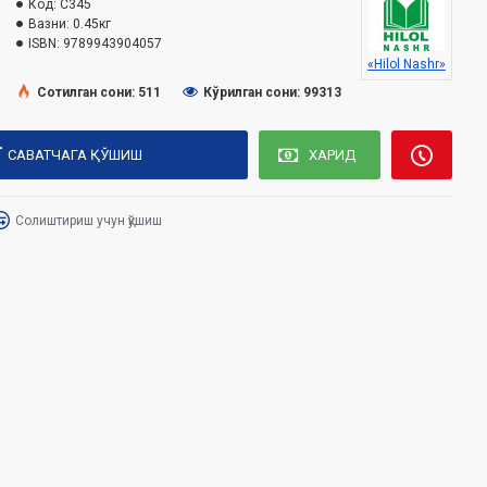
Код:
C345
Вазни:
0.45кг
ISBN:
9789943904057
«Hilol Nashr»
Сотилган сони: 511
Кўрилган сони: 99313
САВАТЧАГА ҚЎШИШ
ХАРИД
Солиштириш учун қўшиш