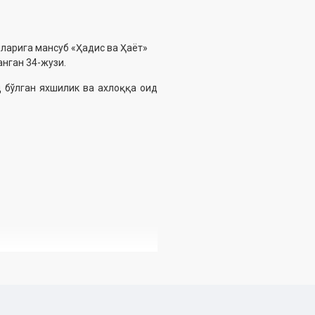
ларига мансуб «Ҳадис ва Ҳаёт»
нган 34-жузи.
д бўлган яхшилик ва ахлоққа оид
 «Hilol eBook» дастури керак