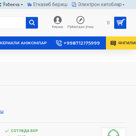
Етказиб бериш
Электрон китоблар
Ўзбекча
0
Кириш
Рўйхатдан ўтиш
+998712175999
КЕРАКЛИ АНЖОМЛАР
ЯНГИЛИ
иш
СОТУВДА БОР