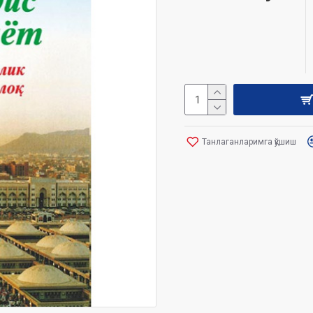
Танлаганларимга қўшиш