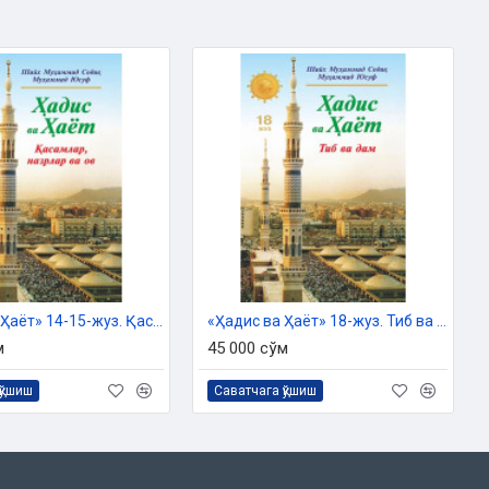
«Ҳадис ва Ҳаёт» 14-15-жуз. Қасамлар, назрлар ва ов
«Ҳадис ва Ҳаёт» 18-жуз. Тиб ва дам китоби
м
45 000 сўм
қўшиш
Саватчага қўшиш