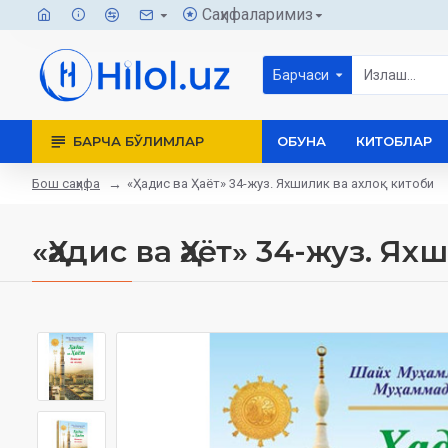
Саҳифаларимиз
Барчаси
БАРЧА БЎЛИМЛАР
ОБУНА
КИТОБЛАР
Бош саҳифа
«Ҳадис ва Ҳаёт» 34-жуз. Яхшилик ва ахлоқ китоби
«Ҳадис ва Ҳаёт» 34-жуз. Я