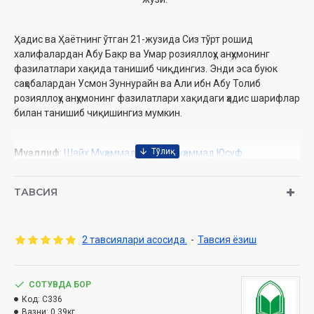
Ҳадис ва Ҳаётнинг ўтган 21-жузида Сиз тўрт рошид
халифалардан Абу Бакр ва Умар розияллоҳу анҳумонинг
фазилатлари хақида танишиб чиқдингиз. Энди эса буюк
саҳобалардан Усмон Зуннурайн ва Али ибн Абу Толиб
розияллоҳу анҳумонинг фазилатлари хақидаги ҳадис шарифлар
билан танишиб чиқишингиз мумкин.
Муаллиф
:
Шайх Муҳаммад Содиқ Муҳаммад Юсуф
Нашриёт
: «Hilol-Nashr» нашриёт-матбааси
Сана
: 2021 йил (2015, 2016, 2019)
ТАВСИЯ
Ҳажми
: 336 бет
ISBN
: 978-9943-6458-4-4
Ўлчами
: 84×108/32
2 тавсиялари асосида.
-
Тавсия ёзиш
Муқоваси:
қаттиқ
СОТУВДА БОР
Ўзбекистон Республикаси Вазирлар Маҳкамаси ҳузуридаги
Код:
C336
Дин ишлари бўйича қўмитанинг 2020 йил 10 мартдаги
Вазни:
0.39кг