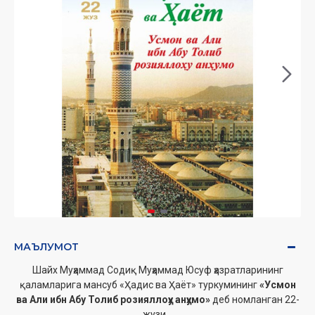
МАЪЛУМОТ
Шайх Муҳаммад Содиқ Муҳаммад Юсуф ҳазратларининг
қаламларига мансуб «Ҳадис ва Ҳаёт» туркумининг
«Усмон
ва Али ибн Абу Толиб розияллоҳу анҳумо»
деб номланган 22-
жузи.