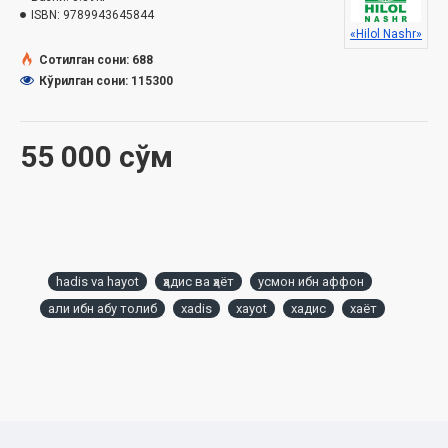
1801-сонли тавсияси ила чоп этилган.
ISBN:
9789943645844
«Hilol Nashr»
Сотилган сони: 688
Кўрилган сони: 115300
Ушбу китобда қуйидаги масалаларга оид маълумотлар
олишингиз мумкин:
Усмон розияллоҳу анҳунинг фазилатлари
55 000 сўм
Насаблари ва ҳаётларининг дастлабки босқичи
Исломга келишлари
Ҳазрати Усмоннинг уйланишлари
Ҳабашистон ҳижрати
Мадинада
Уҳудда
hadis va hayot
ҳадис ва ҳаёт
усмон ибн аффон
Саховат
Ҳудайбияда
али ибн абу толиб
xadis
xayot
хадис
хаёт
Табук уруши
Набавий башорат
Биринчи халифа даврида
Иккинчи халифа даврида
Умарнинг васияти ва Усмонга байъат
Янги халифанинг биринчи иши