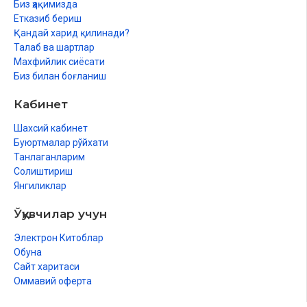
Биз ҳақимизда
Ҳомиласи тушган аёл
Етказиб бериш
Учинчи халифа даврида
Қандай харид қилинади?
Халифаликка сайланишлари
Талаб ва шартлар
Янги халифанинг сифатлари
Махфийлик сиёсати
Ҳазрати Алининг либослари
Биз билан боғланиш
Таом
Тавозуъ
Кабинет
Таваккул
Шукр
Шахсий кабинет
Илм
Буюртмалар рўйхати
Зикр
Танлаганларим
Қозилик
Солиштириш
Сахийлик
Янгиликлар
Адолат
Халифаликдаги ишлари
Ўқувчилар учун
Биринчи иш
Изтиробнинг бошланиши
Электрон Китоблар
Туя ҳодисаси
Обуна
Куфада
Сайт харитаси
Сиффийн
Оммавий оферта
Хавориж