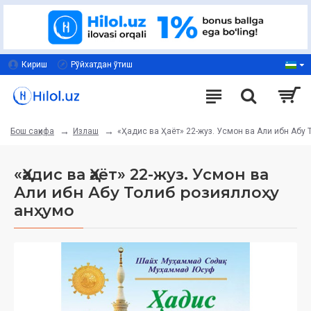
Кириш
Рўйхатдан ўтиш
Излаш
«Ҳадис ва Ҳаёт» 22-жуз. Усмон ва Али ибн Абу Т
Бош саҳифа
«Ҳадис ва Ҳаёт» 22-жуз. Усмон ва
Али ибн Абу Толиб розияллоҳу
анҳумо