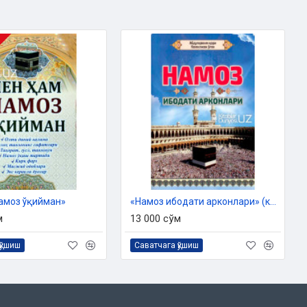
намоз ўқийман»
«Намоз ибодати арконлари» (кирилл, A5)
м
13 000 сўм
қўшиш
Саватчага қўшиш