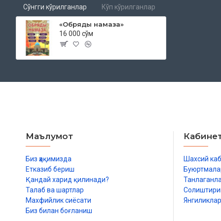
Сўнгги кўрилганлар
Кўп кўрилганлар
«Обряды намаза»
16 000 сўм
Маълумот
Кабине
Биз ҳақимизда
Шахсий ка
Етказиб бериш
Буюртмала
Қандай харид қилинади?
Танлаганл
Талаб ва шартлар
Солиштир
Махфийлик сиёсати
Янгиликла
Биз билан боғланиш