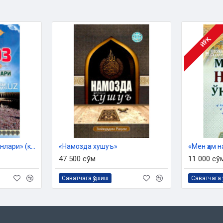
ЙЎҚ
«Намоз ибодати арконлари» (кирилл, A4)
«Намозда хушуъ»
«Мен ҳам 
47 500 сўм
11 000 сў
Саватчага қўшиш
Саватчага 