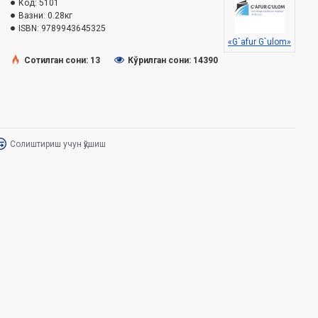
Код:
5101
Вазни:
0.28кг
ISBN:
9789943645325
«G`afur G`ulom»
Сотилган сони: 13
Кўрилган сони: 14390
Солиштириш учун қўшиш