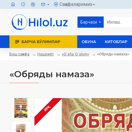
Саҳифаларимиз
Барчаси
БАРЧА БЎЛИМЛАР
ОБУНА
КИТОБЛАР
Бош саҳифа
Нашриёт
«G`afur G`ulom»
«Обряды намаза»
«Обряды намаза»
ЙЎҚ