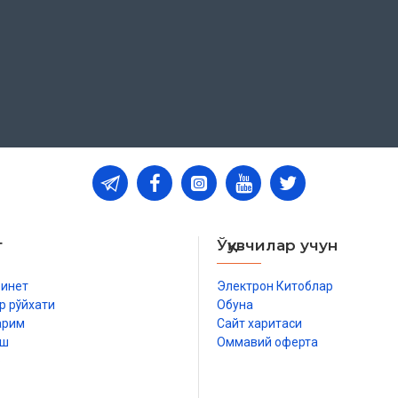
т
Ўқувчилар учун
бинет
Электрон Китоблар
р рўйхати
Обуна
арим
Сайт харитаси
иш
Оммавий оферта
р