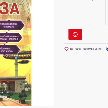
Танлаганларимга қўшиш