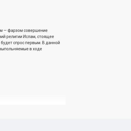
ым — фарзом совершение
ний религии Ислам, стоящее
ь будет спрос первым. В данной
 выпольняемые в ходе