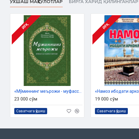
ЎХШАШ МАҲСУЛОТЛАР
БИРГА ХАРИД ҚИЛИНГАНЛАР
ЙЎҚ
ЙЎҚ
«Мўминнинг меърожи - муфассал намоз китоби»
23 000 сўм
19 000 сўм
Саватчага қўшиш
Саватчага қўшиш