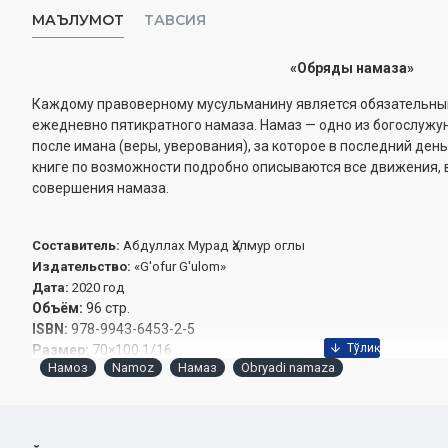
МАЪЛУМОТ
ТАВСИЯ
«Обряды намаза»
Каждому правоверному мусульманину является обязательн
ежедневно пятикратного намаза. Намаз — одно из богослужу
после имана (веры, уверования), за которое в последний ден
книге по возможности подробно описываются все движения,
совершения намаза.
Составитель:
Абдуллах Мурад Ҳалмур оглы
Издательство:
«G'ofur G'ulom»
Дата:
2020 год
Объём:
96 стр.
ISBN:
978-9943-
6453-2-5
Размер:
70×100 1/16
Намоз
Namoz
Намаз
Obryadi namaza
Обложка:
мягкий