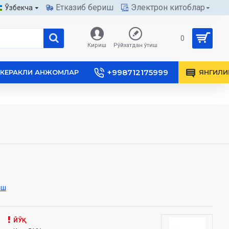
Етказиб бериш
Электрон китоблар
Ўзбекча
0
Кириш
Рўйхатдан ўтиш
+998712175999
КЕРАКЛИ АНЖОМЛАР
ЯНГИЛИ
иш
ЙЎҚ