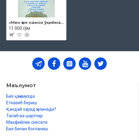
«Мен ҳам намоз ўқийман»
11 000 сўм
Маълумот
Биз ҳақимизда
Етказиб бериш
Қандай харид қилинади?
Талаб ва шартлар
Махфийлик сиёсати
Биз билан боғланиш