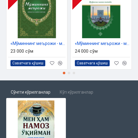
«Мўминнинг меърожи - муфассал намоз китоби»
«Мўминнинг меърожи - муфассал намоз китоби» (экспорт учун)
23 000 сўм
24 000 сўм
Саватчага қўшиш
Саватчага қўшиш
Сўнгги кўрилганлар
Кўп кўрилганлар