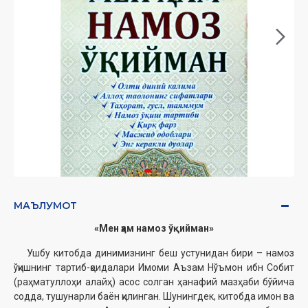
МАЪЛУМОТ
«Мен ҳам намоз ўқийман»
Ушбу китобда динимизнинг беш устунидан бири – намоз
ўқишнинг тартиб-қоидалари Имоми Аъзам Нўъмон ибн Собит
(раҳматуллоҳи алайҳ) асос солган ҳанафий мазҳаби бўйича
содда, тушунарли баён қилинган. Шунингдек, китобда имон ва