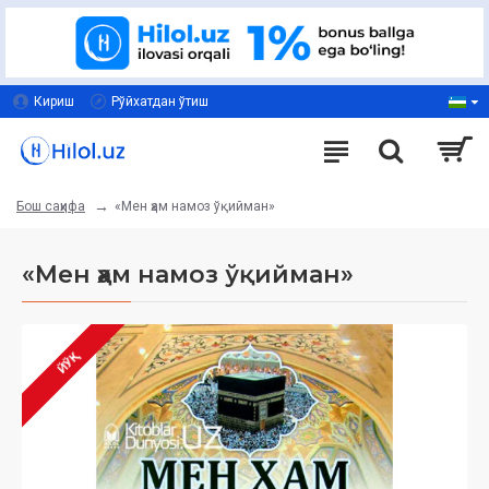
Кириш
Рўйхатдан ўтиш
«Мен ҳам намоз ўқийман»
Бош саҳифа
«Мен ҳам намоз ўқийман»
ЙЎҚ