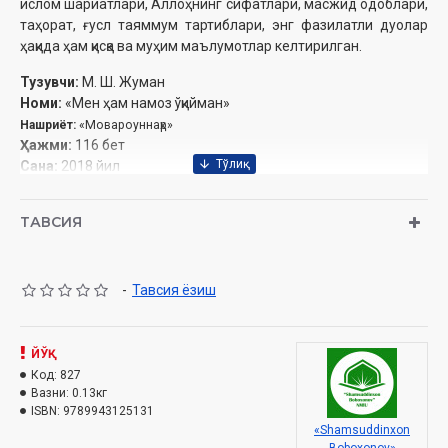
ислом шариатлари, Аллоҳнинг сифатлари, масжид одоблари,
таҳорат, ғусл таяммум тартиблари, энг фазилатли дуолар
ҳақида ҳам қисқа ва муҳим маълумотлар келтирилган.
Тузувчи:
М. Ш. Жуман
Номи:
«Мен ҳам намоз ўқийман»
Нашриёт:
«Мовароуннаҳр»
Ҳажми:
116 бет‎
Сана:
2018 йил
ISBN:
978-9943-12-513-1
Ўлчами:
84×108 1/32
ТАВСИЯ
Муқоваси:
юмшоқ
-
Тавсия ёзиш
ЙЎҚ
Код:
827
Вазни:
0.13кг
ISBN:
9789943125131
«Shamsuddinxon