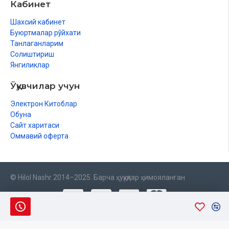
Кабинет
Шахсий кабинет
Буюртмалар рўйхати
Танлаганларим
Солиштириш
Янгиликлар
Ўқувчилар учун
Электрон Китоблар
Обуна
Сайт харитаси
Оммавий оферта
© Hilol Nashr 2014–2025. Барча ҳуқуқлар ҳимояланган