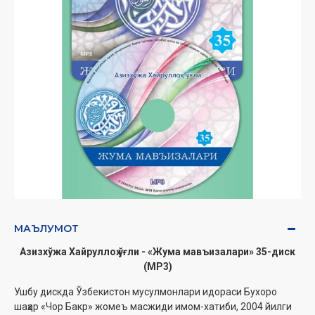
МАЪЛУМОТ
Азизхўжа Хайруллоҳ ўғли - «Жума мавъизалари» 35-диск
(МР3)
Ушбу дискда Ўзбекистон мусулмонлари идораси Бухоро
шаҳар «Чор Бакр» жомеъ масжиди имом-хатиби, 2004 йилги