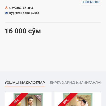
«Hilol Studio»
Сана:
2018 йил
Сотилган сони: 4
Кўрилган сони: 42054
16 000 сўм
ЎХШАШ МАҲСУЛОТЛАР
БИРГА ХАРИД ҚИЛИНГАНЛАР
ЙЎҚ
ЙЎҚ