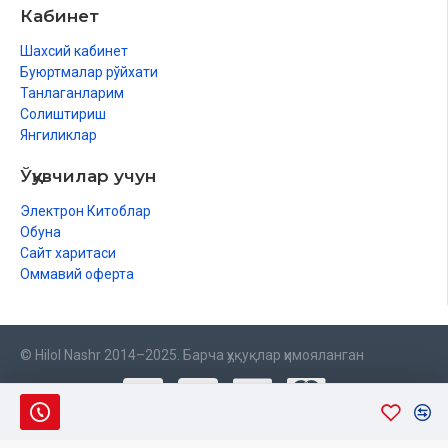
Кабинет
Шахсий кабинет
Буюртмалар рўйхати
Танлаганларим
Солиштириш
Янгиликлар
Ўқувчилар учун
Электрон Китоблар
Обуна
Сайт харитаси
Оммавий оферта
© Hilol Nashr 2014–2025. Барча ҳуқуқлар ҳимояланган