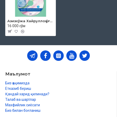
Азизхўжа Хайруллоҳ ўғли - «Жума мавъизалари» 35-диск (МР3)
16 000 сўм
Маълумот
Биз ҳақимизда
Етказиб бериш
Қандай харид қилинади?
Талаб ва шартлар
Махфийлик сиёсати
Биз билан боғланиш