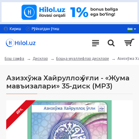
Кириш
Рўйхатдан ўтиш
Дисклар
Бошқа муаллифлар дисклари
Азизхўжа Ха
Бош саҳифа
Азизхўжа Хайруллоҳ ўғли - «Жума
мавъизалари» 35-диск (МР3)
ЙЎҚ