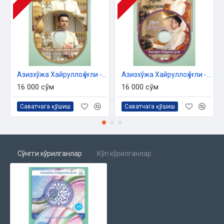
Азизхўжа Хайруллоҳ ўғли - «Жумъа мавъизалари» 10-диск (МР3)
Азизхўжа Хайруллоҳ ўғли - «Жумъа мавъизалари» 11-диск (МР3)
16 000 сўм
16 000 сўм
Саватчага қўшиш
Саватчага қўшиш
Сўнгги кўрилганлар
Кўп кўрилганлар