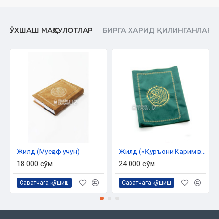
ЎХШАШ МАҲСУЛОТЛАР
БИРГА ХАРИД ҚИЛИНГАНЛАР
Жилд (Мусҳаф учун)
Жилд («Қуръони Карим ва ўзбек тилидаги маънолари таржимаси» китоби учун)
18 000 сўм
24 000 сўм
Саватчага қўшиш
Саватчага қўшиш