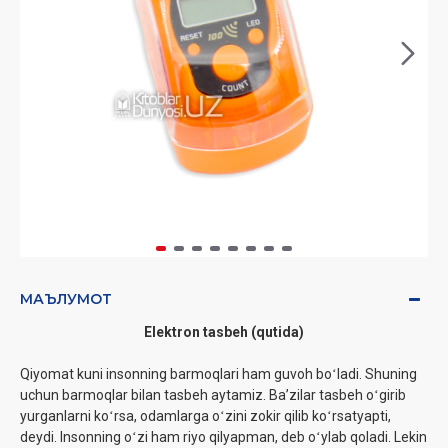
МАЪЛУМОТ
Elektron tasbeh (qutida)
Qiyomat kuni insonning barmoqlari ham guvoh boʻladi. Shuning
uchun barmoqlar bilan tasbeh aytamiz. Baʼzilar tasbeh oʻgirib
yurganlarni koʻrsa, odamlarga oʻzini zokir qilib koʻrsatyapti,
deydi. Insonning oʻzi ham riyo qilyapman, deb oʻylab qoladi. Lekin