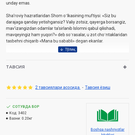
unday emas.
Shaʼroviy hazratlaridan Shom oʻlkasining muftiysi: «Siz bu
darajaga qanday yetishgansiz? Valiy zotsiz, qayerga borsangiz,
mavʼizangizdan odamlar taʼsirlanib Islomni qabul qilishadi,
mavqeyingiz ham yuqori?» deb soʻrasalar, u zot choʻntaklaridan
tasbehni chiqarib «Mana bu sababli» degan ekanlar.
Ushbu elektron tasbehlar xuddi Shaʼroviy hazratlari kabi ulugʻ
maqomga erishishingizda yordam beradi, degan umiddamiz.
ТАВСИЯ
2 тавсиялари асосида.
-
Тавсия ёзиш
СОТУВДА БОР
Код:
3402
Вазни:
0.20кг
Boshqa nashriyotlar