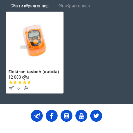
Сўнгги кўрилганлар
Кўп кўрилганлар
Elektron tasbeh (qutida)
12 000 сўм