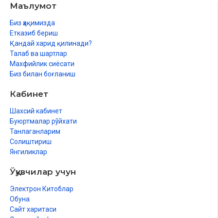
Маълумот
Биз ҳақимизда
Етказиб бериш
Қандай харид қилинади?
Талаб ва шартлар
Махфийлик сиёсати
Биз билан боғланиш
Кабинет
Шахсий кабинет
Буюртмалар рўйхати
Танлаганларим
Солиштириш
Янгиликлар
Ўқувчилар учун
Электрон Китоблар
Обуна
Сайт харитаси