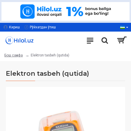
Кириш
Рўйхатдан ўтиш
Elektron tasbeh (qutida)
Бош саҳифа
Elektron tasbeh (qutida)