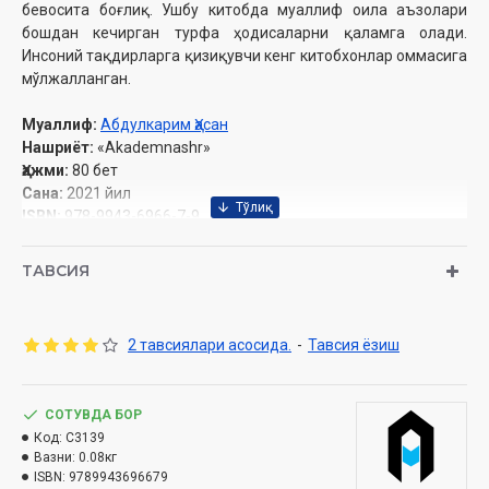
бевосита боғлиқ. Ушбу китобда муаллиф оила аъзолари
бошдан кечирган турфа ҳодисаларни қаламга олади.
Инсоний тақдирларга қизиқувчи кенг китобхонлар оммасига
мўлжалланган.
Муаллиф:
Абдулкарим Ҳасан
Нашриёт:
«Akademnashr»
Ҳажми:
80 бет
Сана:
2021 йил
ISBN:
978-9943-6966-7-9
Ўлчами:
84х108 1/32
Муқоваси:
юмшоқ
ТАВСИЯ
Мундарижа
Сўзбоши
2 тавсиялари асосида.
-
Тавсия ёзиш
Бир оила тарихи
Шеърлар
Хотима
СОТУВДА БОР
Ҳаёт сабоқлари . Юлдуз Ҳасанова
Код:
C3139
Вазни:
0.08кг
ISBN:
9789943696679