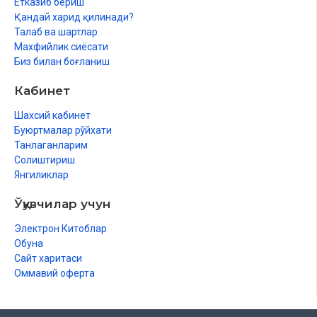
Етказиб бериш
Қандай харид қилинади?
Талаб ва шартлар
Махфийлик сиёсати
Биз билан боғланиш
Кабинет
Шахсий кабинет
Буюртмалар рўйхати
Танлаганларим
Солиштириш
Янгиликлар
Ўқувчилар учун
Электрон Китоблар
Обуна
Сайт харитаси
Оммавий оферта