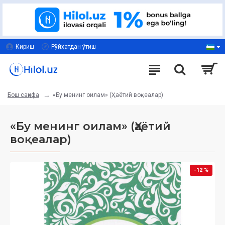
Кириш
Рўйхатдан ўтиш
«Бу менинг оилам» (Ҳаётий воқеалар)
Бош саҳифа
«Бу менинг оилам» (Ҳаётий
воқеалар)
-12 %