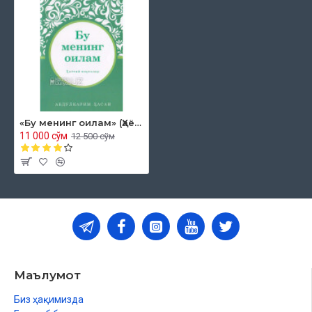
«Бу менинг оилам» (Ҳаётий воқеалар)
11 000 сўм
12 500 сўм
Маълумот
Биз ҳақимизда