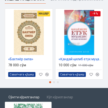
МАШҲУР
-9 %
«Бахтиёр оила»
«Қандай қилиб етук муҳандис бўлиш мумкин?»
78 000 сўм
10 000 сўм
11 000 сўм
Саватчага қўшиш
Саватчага қўшиш
Сўнгги кўрилганлар
Кўп кўрилганлар