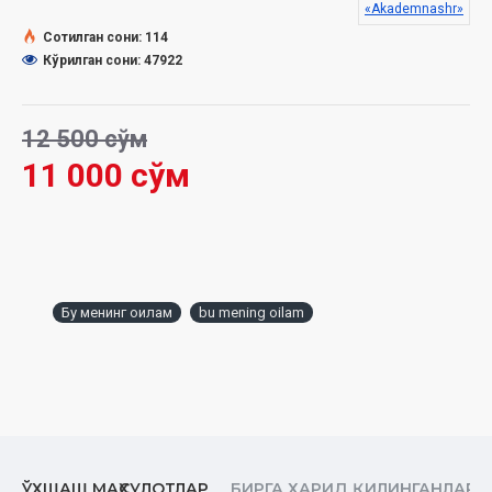
«Akademnashr»
Сотилган сони: 114
Кўрилган сони: 47922
12 500 сўм
11 000 сўм
Бу менинг оилам
bu mening oilam
ЎХШАШ МАҲСУЛОТЛАР
БИРГА ХАРИД ҚИЛИНГАНЛАР