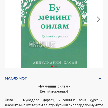
МАЪЛУМОТ
«Бу менинг оилам»
(Ҳаётий воқеалар)
Оила — муқаддас даргоҳ, инсоннинг азиз қўрғони.
Жамиятнинг мустаҳкам ва етук бўлиши оилалардаги муҳитга